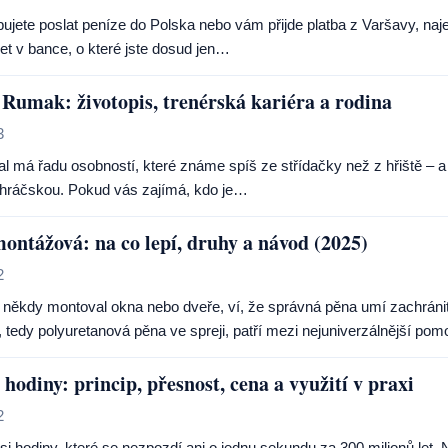
ujete poslat peníze do Polska nebo vám přijde platba z Varšavy, naje
et v bance, o které jste dosud jen…
Rumak: životopis, trenérská kariéra a rodina
3
al má řadu osobností, které známe spíš ze střídačky než z hřiště – 
u hráčskou. Pokud vás zajímá, kdo je…
ontážová: na co lepí, druhy a návod (2025)
2
 někdy montoval okna nebo dveře, ví, že správná pěna umí zachráni
tedy polyuretanová pěna ve spreji, patří mezi nejuniverzálnější p
hodiny: princip, přesnost, cena a využití v praxi
2
si hodiny, které se nezpozdí ani o jednu sekundu za 300 milionů let. N