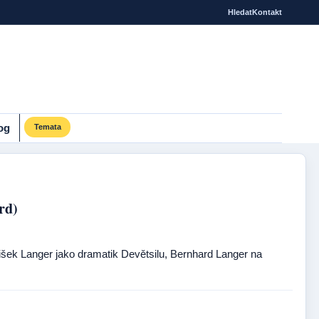
Hledat
Kontakt
og
Temata
rd)
ntišek Langer jako dramatik Devětsilu, Bernhard Langer na