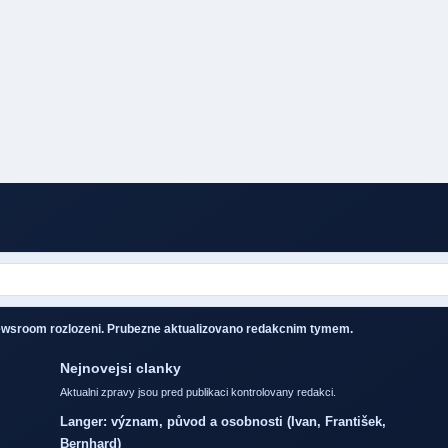
newsroom rozlozeni. Prubezne aktualizovano redakcnim tymem.
Nejnovejsi clanky
Aktualni zpravy jsou pred publikaci kontrolovany redakci.
Langer: význam, původ a osobnosti (Ivan, František,