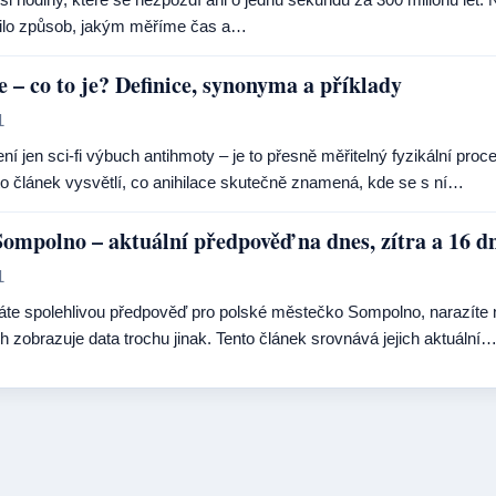
ilo způsob, jakým měříme čas a…
e – co to je? Definice, synonyma a příklady
1
ení jen sci-fi výbuch antihmoty – je to přesně měřitelný fyzikální proce
o článek vysvětlí, co anihilace skutečně znamená, kde se s ní…
ompolno – aktuální předpověď na dnes, zítra a 16 d
1
te spolehlivou předpověď pro polské městečko Sompolno, narazíte na
h zobrazuje data trochu jinak. Tento článek srovnává jejich aktuální