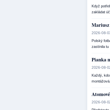
Když potřeb
zakládat úč
Mariusz 
2026-08-0
Polský fotb
zastínila t
Pianka m
2026-08-0
Každý, kdo
montážová, 
Atomové 
2026-08-0
Představte 