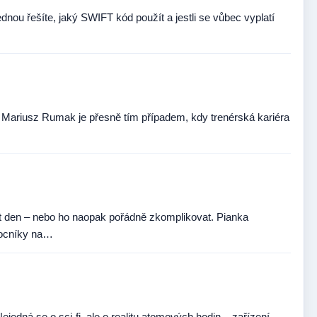
dnou řešíte, jaký SWIFT kód použít a jestli se vůbec vyplatí
a Mariusz Rumak je přesně tím případem, kdy trenérská kariéra
t den – nebo ho naopak pořádně zkomplikovat. Pianka
omocníky na…
ejedná se o sci-fi, ale o realitu atomových hodin – zařízení,