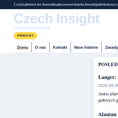
Cestina
Behind the Scenes
Blog
Business
Celebrity News
Digitální
Industry 
Czech Insight
Czech Denni briefing
PRIRUCKY
Domu
O nas
Kontakt
Nase historie
Zasady
POSLED
Langer: 
2026-08-0
Jedno příjm
golfových g
Alantan 