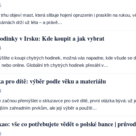
5
trhu objeví mast, která slibuje hojení opruzenin i prasklin na rukou, v
kárnách drží už léta – a právě…
odinky v Irsku: Kde koupit a jak vybrat
4
šlíte o koupi chytrých hodinek, možná vás napadne, kde všude se da
nebo online. Globální trh chytrých hodinek přesáhl v…
a pro dítě: výběr podle věku a materiálu
4
 začnou přemýšlet o skluzavce pro své dítě, první otázka bývá: už je
jším zahradním prvkům, ale její výběr a použití…
ao: vše co potřebujete vědět o polské bance | průvo
3