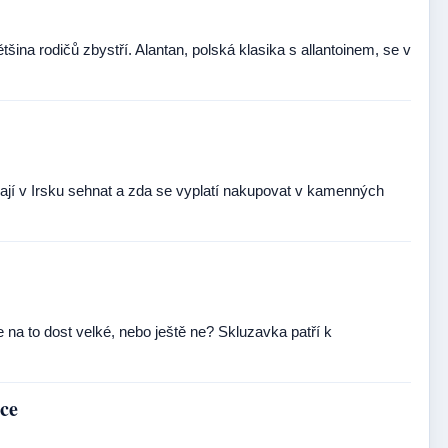
ětšina rodičů zbystří. Alantan, polská klasika s allantoinem, se v
jí v Irsku sehnat a zda se vyplatí nakupovat v kamenných
 na to dost velké, nebo ještě ne? Skluzavka patří k
dce