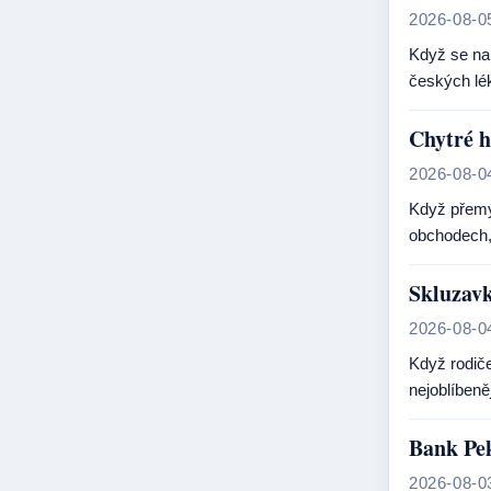
2026-08-0
Když se na 
českých lé
Chytré h
2026-08-0
Když přemý
obchodech, 
Skluzavk
2026-08-0
Když rodiče
nejoblíbeně
Bank Pek
2026-08-0