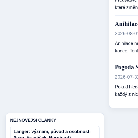
které změn
Anihilac
2026-08-0
Anihilace n
konce. Tent
Pogoda S
2026-07-3
Pokud hledá
každý z nic
NEJNOVEJSI CLANKY
Langer: význam, původ a osobnosti
(Ivan, František, Bernhard)