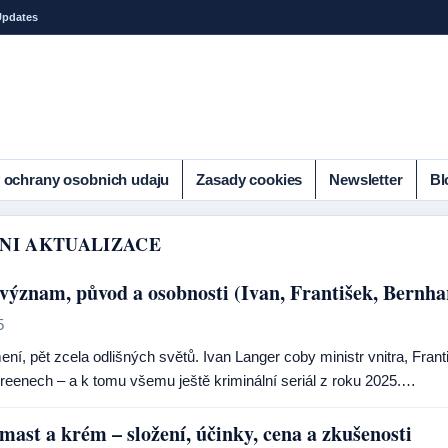
Updates
 ochrany osobnich udaju
Zasady cookies
Newsletter
Bl
NI AKTUALIZACE
význam, původ a osobnosti (Ivan, František, Bernha
5
ení, pět zcela odlišných světů. Ivan Langer coby ministr vnitra, Fra
reenech – a k tomu všemu ještě kriminální seriál z roku 2025.…
mast a krém – složení, účinky, cena a zkušenosti