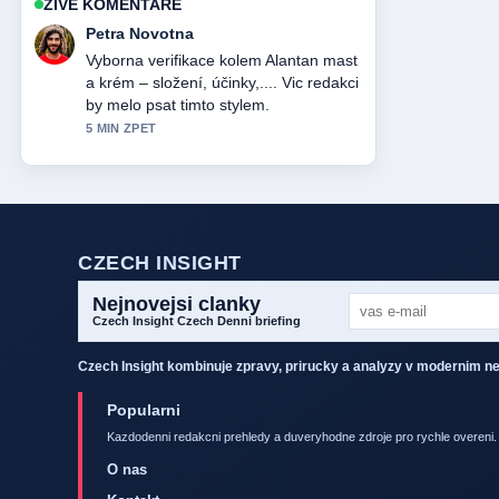
ZIVE KOMENTARE
Jakub Dvorak
Skvele shrnuti k Chytré hodinky v
Irsku: Kde koupit a.... Je to
nejprehlednejsi souhrn, ktery jsem
dnes videl.
7 MIN ZPET
CZECH INSIGHT
Nejnovejsi clanky
Czech Insight Czech Denni briefing
Czech Insight kombinuje zpravy, prirucky a analyzy v modernim 
Popularni
Kazdodenni redakcni prehledy a duveryhodne zdroje pro rychle overeni.
O nas