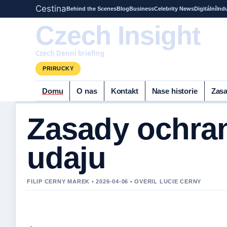
Cestina
Behind the Scenes
Blog
Business
Celebrity News
Digitální
Ind
Czech Insight
Czech Denni briefing
PRIRUCKY
Domu
O nas
Kontakt
Nase historie
Zasa
Zasady ochra
udaju
FILIP CERNY MAREK • 2026-04-06 • OVERIL LUCIE CERNY