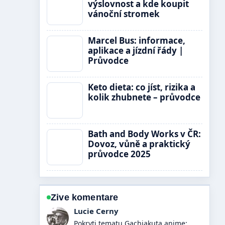
výslovnost a kde koupit
vánoční stromek
Marcel Bus: informace,
aplikace a jízdní řády |
Průvodce
Keto dieta: co jíst, rizika a
kolik zhubnete – průvodce
Bath and Body Works v ČR:
Dovoz, vůně a praktický
průvodce 2025
Zive komentare
Martin Prochazka
Vyborna verifikace kolem ESET: