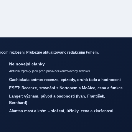
sroom rozlozeni. Prubezne aktualizovano redakcnim tymem.
Nejnovejsi clanky
Aktualni zpravy jsou pred publikaci kontrolovany redakci.
Gachiakuta anime: recenze, epizody, druhá řada a hodnocení
ESET: Recenze, srovnání s Nortonem a McAfee, cena a funkce
Langer: význam, původ a osobnosti (Ivan, František,
Bernhard)
Alantan mast a krém – složení, účinky, cena a zkušenosti