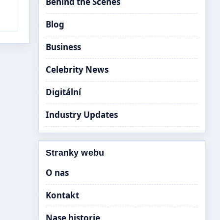
Behind the Scenes
Blog
Business
Celebrity News
Digitální
Industry Updates
Stranky webu
O nas
Kontakt
Nase historie