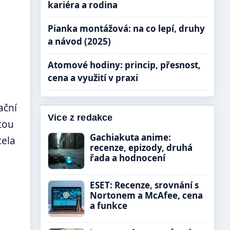
kariéra a rodina
Pianka montážová: na co lepí, druhy
a návod (2025)
Atomové hodiny: princip, přesnost,
cena a využití v praxi
ační
Vice z redakce
tou
Gachiakuta anime:
cela
recenze, epizody, druhá
řada a hodnocení
ESET: Recenze, srovnání s
Nortonem a McAfee, cena
a funkce