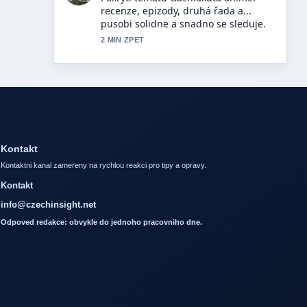
Recenze, srovnání s Nortonem a
McAfee,.... Vic redakci by melo psat
timto stylem.
4 MIN ZPET
Kontakt
Kontaktni kanal zamereny na rychlou reakci pro tipy a opravy.
Kontakt
info@czechinsight.net
Odpoved redakce: obvykle do jednoho pracovniho dne.