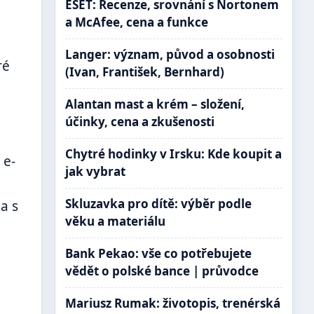
ESET: Recenze, srovnání s Nortonem
a McAfee, cena a funkce
Langer: význam, původ a osobnosti
ré
(Ivan, František, Bernhard)
Alantan mast a krém – složení,
účinky, cena a zkušenosti
Chytré hodinky v Irsku: Kde koupit a
 e-
jak vybrat
Skluzavka pro dítě: výběr podle
a s
věku a materiálu
Bank Pekao: vše co potřebujete
vědět o polské bance | průvodce
Mariusz Rumak: životopis, trenérská