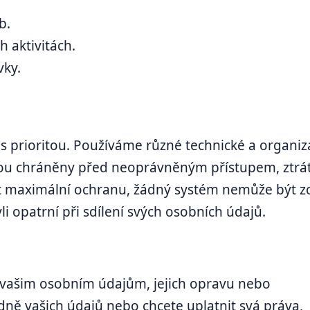
b.
h aktivitách.
vky.
s prioritou. Používáme různé technické a organiz
 jsou chráněny před neoprávněným přístupem, ztrá
it maximální ochranu, žádný systém nemůže být z
 opatrní při sdílení svých osobních údajů.
k vašim osobním údajům, jejich opravu nebo
ně vašich údajů nebo chcete uplatnit svá práva,