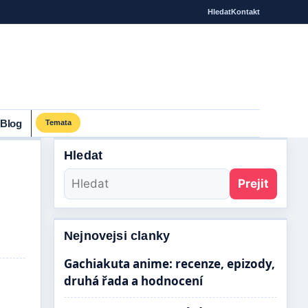
Hledat
Kontakt
Blog
Temata
Hledat
Prejit
Nejnovejsi clanky
Gachiakuta anime: recenze, epizody,
druhá řada a hodnocení