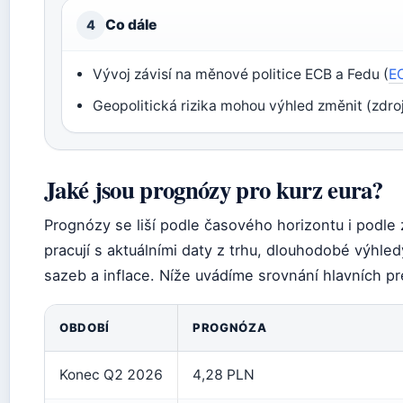
Co dále
4
Vývoj závisí na měnové politice ECB a Fedu (
E
Geopolitická rizika mohou výhled změnit (zdroj
Jaké jsou prognózy pro kurz eura?
Prognózy se liší podle časového horizontu i podle
pracují s aktuálními daty z trhu, dlouhodobé výhle
sazeb a inflace. Níže uvádíme srovnání hlavních pr
OBDOBÍ
PROGNÓZA
Konec Q2 2026
4,28 PLN