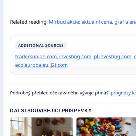
Related reading:
Mirbud akcie: aktuální cena, graf a a
ADDITIONAL SOURCES
tradersunion.com
,
investing.com
,
pl.investing.com
,
ecb.europa.eu
,
j2t.com
Podrobný přehled očekávaného vývoje přináší
prognózy k
DALSI SOUVISEJICI PRISPEVKY