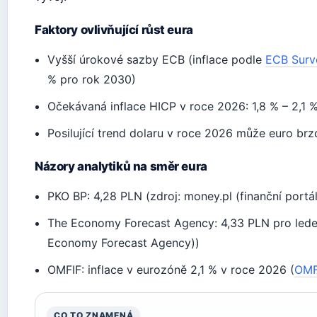
Faktory ovlivňující růst eura
Vyšší úrokové sazby ECB (inflace podle
ECB Surve
% pro rok 2030)
Očekávaná inflace HICP v roce 2026: 1,8 % – 2,1
Posilující trend dolaru v roce 2026 může euro brz
Názory analytiků na směr eura
PKO BP: 4,28 PLN (zdroj: money.pl (finanční portál
The Economy Forecast Agency: 4,33 PLN pro lede
Economy Forecast Agency))
OMFIF: inflace v eurozóně 2,1 % v roce 2026 (
OMF
CO TO ZNAMENÁ