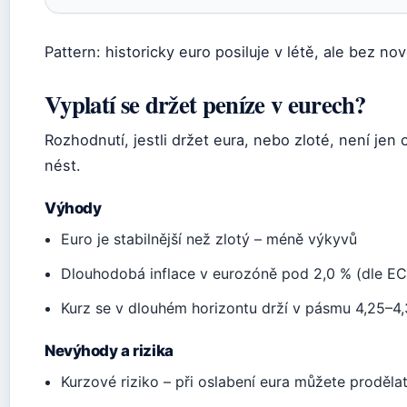
Pattern: historicky euro posiluje v létě, ale bez n
Vyplatí se držet peníze v eurech?
Rozhodnutí, jestli držet eura, nebo zloté, není jen o
nést.
Výhody
Euro je stabilnější než zlotý – méně výkyvů
Dlouhodobá inflace v eurozóně pod 2,0 % (dle E
Kurz se v dlouhém horizontu drží v pásmu 4,25–4
Nevýhody a rizika
Kurzové riziko – při oslabení eura můžete proděla