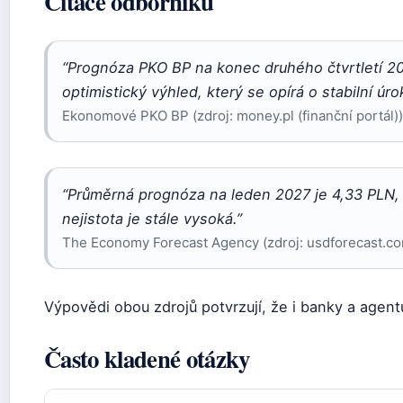
Citace odborníků
“Prognóza PKO BP na konec druhého čtvrtletí 20
optimistický výhled, který se opírá o stabilní úr
Ekonomové PKO BP (zdroj: money.pl (finanční portál))
“Průměrná prognóza na leden 2027 je 4,33 PLN, a
nejistota je stále vysoká.”
The Economy Forecast Agency (zdroj: usdforecast.c
Výpovědi obou zdrojů potvrzují, že i banky a age
Často kladené otázky