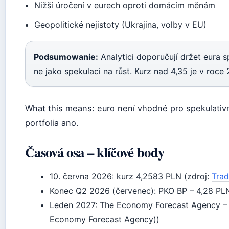
Nižší úročení v eurech oproti domácím měnám
Geopolitické nejistoty (Ukrajina, volby v EU)
Podsumowanie:
Analytici doporučují držet eura sp
ne jako spekulaci na růst. Kurz nad 4,35 je v roc
What this means: euro není vhodné pro spekulativní 
portfolia ano.
Časová osa – klíčové body
10. června 2026: kurz 4,2583 PLN (zdroj:
Tra
Konec Q2 2026 (červenec): PKO BP – 4,28 PLN
Leden 2027: The Economy Forecast Agency – 
Economy Forecast Agency))