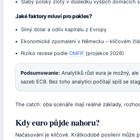
Slabý polský zlotý v důsledku vyšších domácích 
Jaké faktory mluví pro pokles?
Silný dolar a odliv kapitálu z Evropy
Ekonomické zpomalení v Německu – klíčovém člá
Riziko recese podle
OMFIF
(projekce 2026)
Podsumowanie:
Analytiků růst eura je možný, ale
sazeb ECB. Bez toho analytici počítají spíš se stag
The catch: oba scénáře mají reálné základy, rozho
Kdy euro půjde nahoru?
Načasování je klíčové. Krátkodobé posílení může př