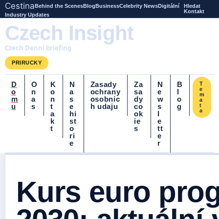
Cestina
Behind the Scenes
Blog
Business
Celebrity News
Digitální
Hledat
Kontakt
Industry Updates
Czech Insight
Czech Denni briefing
PRIRUCKY
D
O
K
N
Zasady
Za
N
B
T
e
o
n
o
a
ochrany
sa
e
l
m
m
a
n
s
osobnic
dy
w
o
a
u
s
t
e
h udaju
co
s
g
t
a
a
hi
ok
l
k
st
ie
e
t
o
s
tt
ri
e
e
r
Kurs euro pro