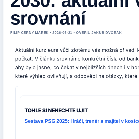
2030: aktuální 
srovnání
FILIP CERNY MAREK • 2026-06-21 • OVERIL JAKUB DVORAK
Aktuální kurz eura vůči zlotému vás možná přivádí k
počkat. V článku srovnáme konkrétní čísla od ba
aby bylo jasné, co čekat v nejbližších dnech i v ho
které výhled ovlivňují, a odpovědi na otázky, které
TOHLE SI NENECHTE UJIT
Sestava PSG 2025: Hráči, trenér a majitel v kostc