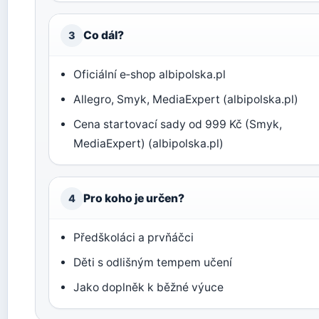
Co dál?
3
Oficiální e‑shop albipolska.pl
Allegro, Smyk, MediaExpert (albipolska.pl)
Cena startovací sady od 999 Kč (Smyk,
MediaExpert) (albipolska.pl)
Pro koho je určen?
4
Předškoláci a prvňáčci
Děti s odlišným tempem učení
Jako doplněk k běžné výuce