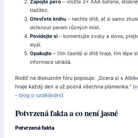
Zapojte pero
– vložte 2× AAA baterie, stiskně
tlačítko.
Otevřete knihu
– nechte dítě, ať si samo zkus
dotknout perem různých míst.
Povídejte si
– komentujte zvuky a slova, ptejt
slyší.
Opakujte
– čím častěji si dítě hraje, tím lépe si
informace ukládá.
Rodič na diskuzním fóru popisuje: „Dcera si s Albí
hraje každý den a už pozná všechna písmenka.“ (
e
– blog o vzdělávání
)
Potvrzená fakta a co není jasné
Potvrzená fakta