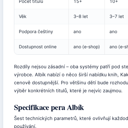
Počet titulů
15+
10+
Věk
3–8 let
3–7 let
Podpora češtiny
ano
ano
Dostupnost online
ano (e‑shop)
ano (e‑s
Rozdíly nejsou zásadní – oba systémy patří pod st
výrobce. Albík nabízí o něco širší nabídku knih, Ka
cenově dostupnější. Pro většinu dětí bude rozhoduj
výběr konkrétních titulů, které je nejvíc zaujmou.
Specifikace pera Albík
Šest technických parametrů, které ovlivňují každo
používání.