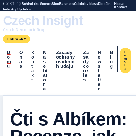
Cestina
Behind the Scenes
Blog
Business
Celebrity News
Digitální
Hledat
Kontakt
Industry Updates
Czech Insight
Czech Denni briefing
PRIRUCKY
D
O
K
N
Zasady
Za
N
B
T
e
o
n
o
a
ochrany
sa
e
l
m
m
a
n
s
osobnic
dy
w
o
a
u
s
t
e
h udaju
co
s
g
t
a
a
hi
ok
l
k
st
ie
e
t
o
s
tt
ri
e
e
r
Čti s Albíkem: