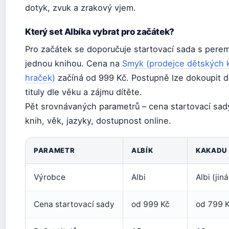
dotyk, zvuk a zrakový vjem.
Který set Albíka vybrat pro začátek?
Pro začátek se doporučuje startovací sada s pere
jednou knihou. Cena na
Smyk (prodejce dětských 
hraček)
začíná od 999 Kč. Postupně lze dokoupit d
tituly dle věku a zájmu dítěte.
Pět srovnávaných parametrů – cena startovací sad
knih, věk, jazyky, dostupnost online.
Srovnání Albík vs Kakadu
PARAMETR
ALBÍK
KAKADU
Výrobce
Albi
Albi (jin
Cena startovací sady
od 999 Kč
od 799 