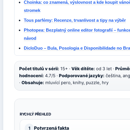
Choinka: co znamená, výslovnost a kde koupit váno
stromek
Tous parfémy: Recenze, trvanlivost a tipy na výběr
Photopea: Bezplatný online editor fotografií – funkc
návod
DicloDuo – Bula, Posologia e Disponibilidade no Bra
Počet titulů v sérii:
15+ ·
Věk dítěte:
od 3 let ·
Průmě
hodnocení:
4.7/5 ·
Podporované jazyky:
čeština, ang
·
Obsahuje:
mluvící pero, knihy, puzzle, hry
RYCHLÝ PŘEHLED
Potvrzená fakta
1