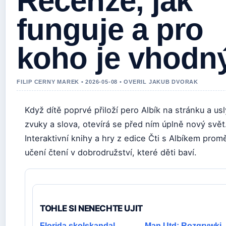
Recenze, jak
funguje a pro
koho je vhodn
FILIP CERNY MAREK • 2026-05-08 • OVERIL JAKUB DVORAK
Když dítě poprvé přiloží pero Albík na stránku a usl
zvuky a slova, otevírá se před ním úplně nový svět
Interaktivní knihy a hry z edice Čti s Albíkem prom
učení čtení v dobrodružství, které děti baví.
TOHLE SI NENECHTE UJIT
Florida skolskandal –
Man Utd: Rozgrywki 