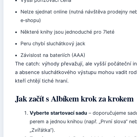
Vyšší pořizovací cena
Nelze sjednat online (nutná návštěva prodejny ne
e‑shopu)
Některé knihy jsou jednoduché pro 7leté
Peru chybí sluchátkový jack
Závislost na bateriích (AAA)
The catch: výhody převažují, ale vyšší počáteční i
a absence sluchátkového výstupu mohou vadit rod
kteří chtějí tiché hraní.
Jak začít s Albíkem krok za krokem
Vyberte startovací sadu
– doporučujeme sad
perem a jednou knihou (např. „První slova“ ne
„Zvířátka“).