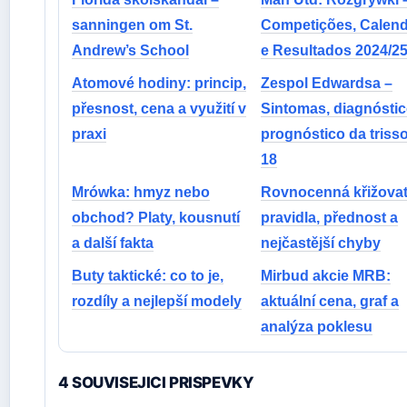
sanningen om St.
Competições, Calend
Andrew’s School
e Resultados 2024/2
Atomové hodiny: princip,
Zespol Edwardsa –
přesnost, cena a využití v
Sintomas, diagnóstic
praxi
prognóstico da triss
18
Mrówka: hmyz nebo
Rovnocenná křižovat
obchod? Platy, kousnutí
pravidla, přednost a
a další fakta
nejčastější chyby
Buty taktické: co to je,
Mirbud akcie MRB:
rozdíly a nejlepší modely
aktuální cena, graf a
analýza poklesu
4 SOUVISEJICI PRISPEVKY