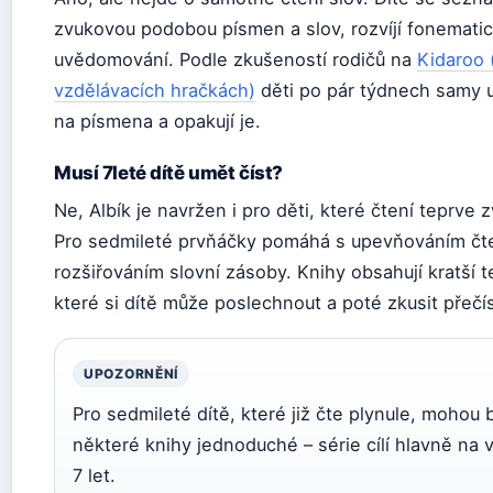
zvukovou podobou písmen a slov, rozvíjí fonemati
uvědomování. Podle zkušeností rodičů na
Kidaroo 
vzdělávacích hračkách)
děti po pár týdnech samy u
na písmena a opakují je.
Musí 7leté dítě umět číst?
Ne, Albík je navržen i pro děti, které čtení teprve z
Pro sedmileté prvňáčky pomáhá s upevňováním čte
rozšiřováním slovní zásoby. Knihy obsahují kratší t
které si dítě může poslechnout a poté zkusit přečí
UPOZORNĚNÍ
Pro sedmileté dítě, které již čte plynule, mohou 
některé knihy jednoduché – série cílí hlavně na 
7 let.