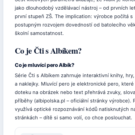
jako dlouhodobý vzdělávací nástroj – od prvních le
první stupeň ZŠ. The implication: výrobce počítá s
postupným rozvojem dovedností od batolecího vě
školní samostatnost.
Co je Čti s Albíkem?
Co je mluvící pero Albík?
Série Čti s Albíkem zahrnuje interaktivní knihy, hry
a naklejky. Mluvící pero je elektronické pero, které
doteku na obrázek nebo text přehrává zvuky, slova
příběhy (albipolska.pl – oficiální stránky výrobce). 
využívá optické rozpoznávání kódů natisknutých n
stránkách – dítě si samo volí, co chce poslouchat.