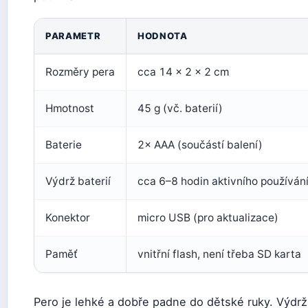
PARAMETR
HODNOTA
Rozměry pera
cca 14 × 2 × 2 cm
Hmotnost
45 g (vč. baterií)
Baterie
2× AAA (součástí balení)
Výdrž baterií
cca 6–8 hodin aktivního používán
Konektor
micro USB (pro aktualizace)
Paměť
vnitřní flash, není třeba SD karta
Pero je lehké a dobře padne do dětské ruky. Výdrž 