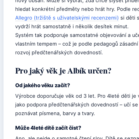
nový obsah. Může si vybrat, zda chce slyšet příbě
hledat konkrétní předměty nebo hrát hry. Podle re
Allegro (tržiště s uživatelskými recenzemi)
si děti
vydrží hrát samostatně i několik desítek minut.
Systém tak podporuje samostatné objevování a uč
vlastním tempem – což je podle pedagogů zásadní
rozvoj předčtenářských dovedností.
Pro jaký věk je Albík určen?
Od jakého věku začít?
Výrobce doporučuje věk od 3 let. Pro 4leté děti je
jako podpora předčtenářských dovedností – učí se
poznávat písmena, barvy a tvary.
Může 4leté dítě začít číst?
Ano, ale nejde o samotné čtení slov. Dítě se sezn