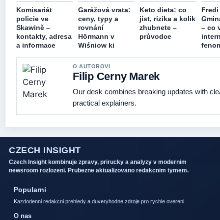
Komisariát
Garážová vrata:
Keto dieta: co
Fredi
policie ve
ceny, typy a
jíst, rizika a kolik
Gmin
Skawině –
rovnání
zhubnete –
– co 
kontakty, adresa
Hörmann v
průvodce
inter
a informace
Wiśniow ki
feno
O AUTOROVI
Filip Cerny Marek
Our desk combines breaking updates with cle
practical explainers.
CZECH INSIGHT
Czech Insight kombinuje zpravy, prirucky a analyzy v modernim
newsroom rozlozeni. Prubezne aktualizovano redakcnim tymem.
Popularni
Kazdodenni redakcni prehledy a duveryhodne zdroje pro rychle overeni.
O nas