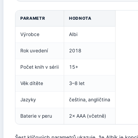
Základní údaje o systému Čti s Albíkem
PARAMETR
HODNOTA
Výrobce
Albi
Rok uvedení
2018
Počet knih v sérii
15+
Věk dítěte
3–8 let
Jazyky
čeština, angličtina
Baterie v peru
2× AAA (včetně)
Šest klíčových parametrů ukazuje, že Albík je kon