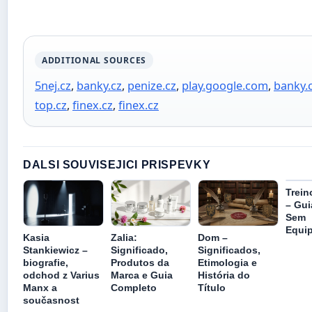
ADDITIONAL SOURCES
5nej.cz
,
banky.cz
,
penize.cz
,
play.google.com
,
banky.
top.cz
,
finex.cz
,
finex.cz
DALSI SOUVISEJICI PRISPEVKY
Trein
– Gui
Sem
Equi
Kasia
Zalia:
Dom –
Stankiewicz –
Significado,
Significados,
biografie,
Produtos da
Etimologia e
odchod z Varius
Marca e Guia
História do
Manx a
Completo
Título
současnost