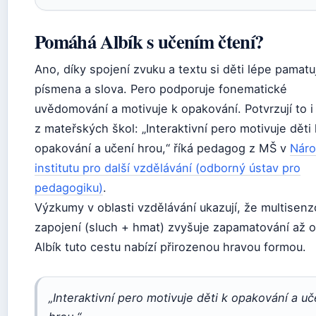
Pomáhá Albík s učením čtení?
Ano, díky spojení zvuku a textu si děti lépe pamatuj
písmena a slova. Pero podporuje fonematické
uvědomování a motivuje k opakování. Potvrzují to i 
z mateřských škol: „Interaktivní pero motivuje děti 
opakování a učení hrou,“ říká pedagog z MŠ v
Nár
institutu pro další vzdělávání (odborný ústav pro
pedagogiku)
.
Výzkumy v oblasti vzdělávání ukazují, že multisenz
zapojení (sluch + hmat) zvyšuje zapamatování až o
Albík tuto cestu nabízí přirozenou hravou formou.
„Interaktivní pero motivuje děti k opakování a uč