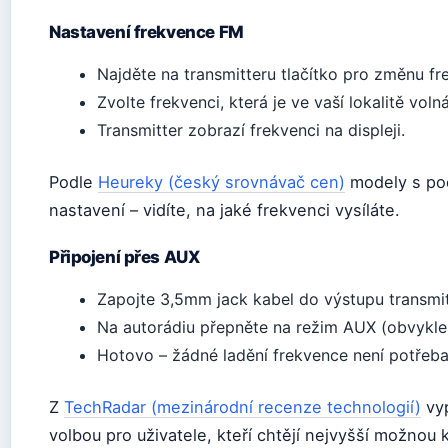
Nastavení frekvence FM
Najděte na transmitteru tlačítko pro změnu f
Zvolte frekvenci, která je ve vaší lokalitě vol
Transmitter zobrazí frekvenci na displeji.
Podle
Heureky (český srovnávač cen)
modely s po
nastavení – vidíte, na jaké frekvenci vysíláte.
Připojení přes AUX
Zapojte 3,5mm jack kabel do výstupu transmit
Na autorádiu přepněte na režim AUX (obvykle
Hotovo – žádné ladění frekvence není potřeba
Z
TechRadar (mezinárodní recenze technologií)
vyp
volbou pro uživatele, kteří chtějí nejvyšší možnou k