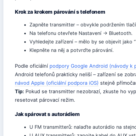
Krok za krokem párování s telefonem
Zapněte transmitter – obvykle podržením tlač
Na telefonu otevřete Nastavení → Bluetooth.
Vyhledejte zařízení – mělo by se objevit jako
Klepněte na něj a potvrďte párování.
Podle oficiální
podpory Google Android (návody k p
Android telefonů prakticky neliší – zařízení se zo
návod Apple (oficiální podpora iOS)
stejně přímoča
Tip:
Pokud se transmitter nezobrazí, zkuste ho vyp
resetovat párovací režim.
Jak spárovat s autorádiem
U FM transmitterů: nalaďte autorádio na stejno
U AUX transmitterů: zapojte kabel do AUX vst