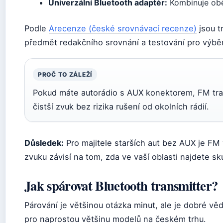
Univerzální Bluetooth adaptér:
Kombinuje obě
Podle
Arecenze (české srovnávací recenze)
jsou t
předmět redakčního srovnání a testování pro výbě
PROČ TO ZÁLEŽÍ
Pokud máte autorádio s AUX konektorem, FM tran
čistší zvuk bez rizika rušení od okolních rádií.
Důsledek:
Pro majitele starších aut bez AUX je FM v
zvuku závisí na tom, zda ve vaší oblasti najdete s
Jak spárovat Bluetooth transmitter?
Párování je většinou otázka minut, ale je dobré věd
pro naprostou většinu modelů na českém trhu.