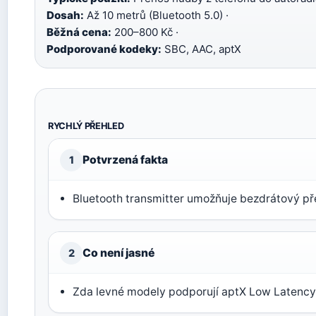
Dosah:
Až 10 metrů (Bluetooth 5.0) ·
Běžná cena:
200–800 Kč ·
Podporované kodeky:
SBC, AAC, aptX
RYCHLÝ PŘEHLED
Potvrzená fakta
1
Bluetooth transmitter umožňuje bezdrátový př
Co není jasné
2
Zda levné modely podporují aptX Low Latenc