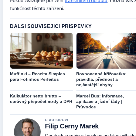
Pokud zvažujete pořízení
transmiteru do auta
, možná vás 
funkčnost těchto zařízení.
DALSI SOUVISEJICI PRISPEVKY
Muffinki – Receita Simples
Rovnocenná křižovatka:
para Fofinhos Perfeitos
pravidla, přednost a
nejčastější chyby
Kalkulátor netto brutto –
Marcel Bus: informace,
správný přepočet mzdy a DPH
aplikace a jízdní řády |
Průvodce
O AUTOROVI
Filip Cerny Marek
Our desk combines breaking updates with clear