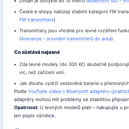
Dosah je obvykle do 10 metrů (
Bluetooth SIG – ofi
České e-shopy nabízejí stabilní kategorii FM trans
FM transmitters
).
Transmittery jsou vhodné pro levné rozšíření funk
(
Arecenze – srovnání transmitterů do auta
).
Co zůstává nejasné
Zda levné modely (do 300 Kč) skutečně podporují 
víc, než zařízení umí.
Jak dlouho vydrží vestavěná baterie u přenosných 
Podle
YouTube videa o Bluetooth adaptéru (praktick
adaptéry mohou mít problémy se stabilitou připojen
Opatrnost:
U levných modelů platí – nakupujte u p
jen popis výrobce.