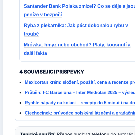
Santander Bank Polska zmizel? Co se děje a jso
peníze v bezpečí
Ryba z piekarnika: Jak péct dokonalou rybu v
troubě
Mrówka: hmyz nebo obchod? Platy, kousnutí a
další fakta
4 SOUVISEJICI PRISPEVKY
Maxicortan krém: složení, použití, cena a recenze pr
Průběh: FC Barcelona – Inter Mediolan 2025 – výsle
Rychlé nápady na kolaci – recepty do 5 minut i na d
Ciechocinek: průvodce polskými lázněmi a gradační
Typické použití:
Přenos hudby z telefonu do autorádi