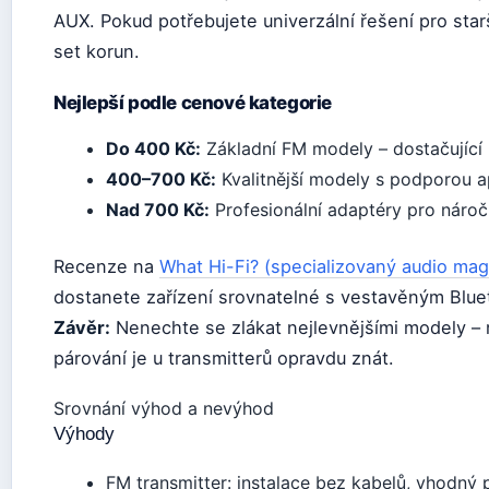
AUX. Pokud potřebujete univerzální řešení pro starš
set korun.
Nejlepší podle cenové kategorie
Do 400 Kč:
Základní FM modely – dostačující p
400–700 Kč:
Kvalitnější modely s podporou a
Nad 700 Kč:
Profesionální adaptéry pro náročn
Recenze na
What Hi-Fi? (specializovaný audio mag
dostanete zařízení srovnatelné s vestavěným Blue
Závěr:
Nenechte se zlákat nejlevnějšími modely – ro
párování je u transmitterů opravdu znát.
Srovnání výhod a nevýhod
Výhody
FM transmitter: instalace bez kabelů, vhodný