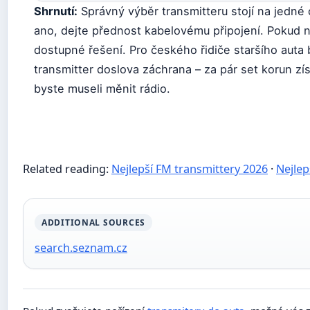
Shrnutí:
Správný výběr transmitteru stojí na jedné
ano, dejte přednost kabelovému připojení. Pokud n
dostupné řešení. Pro českého řidiče staršího auta
transmitter doslova záchrana – za pár set korun zí
byste museli měnit rádio.
Related reading:
Nejlepší FM transmittery 2026
·
Nejlep
ADDITIONAL SOURCES
search.seznam.cz