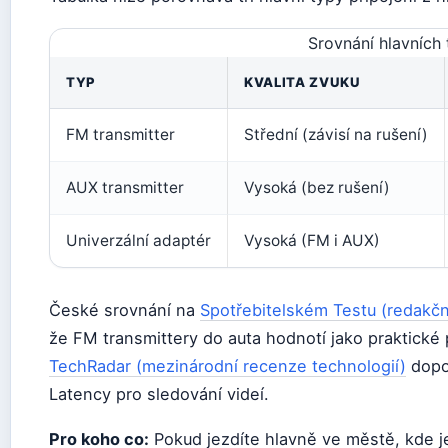
Srovnání hlavních 
TYP
KVALITA ZVUKU
FM transmitter
Střední (závisí na rušení)
AUX transmitter
Vysoká (bez rušení)
Univerzální adaptér
Vysoká (FM i AUX)
České srovnání na
Spotřebitelském Testu (redakční
že FM transmittery do auta hodnotí jako praktické p
TechRadar (mezinárodní recenze technologií)
dopo
Latency pro sledování videí.
Pro koho co:
Pokud jezdíte hlavně ve městě, kde je