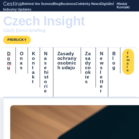
Cestina
Behind the Scenes
Blog
Business
Celebrity News
Digitální
Hledat
Kontakt
Industry Updates
Czech Insight
Czech Denni briefing
PRIRUCKY
D
O
K
N
Zasady
Za
N
B
T
e
o
n
o
a
ochrany
sa
e
l
m
m
a
n
s
osobnic
dy
w
o
a
u
s
t
e
h udaju
co
s
g
t
a
a
hi
ok
l
k
st
ie
e
t
o
s
tt
ri
e
e
r