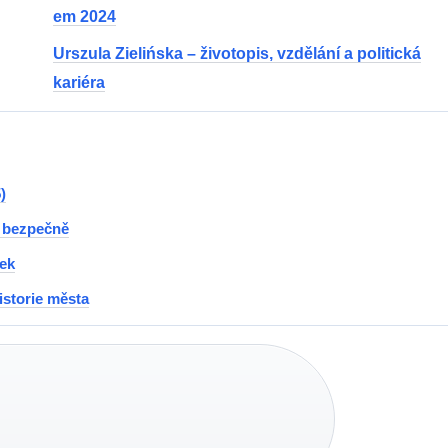
em 2024
Urszula Zielińska – životopis, vzdělání a politická
kariéra
)
a bezpečně
zek
storie města