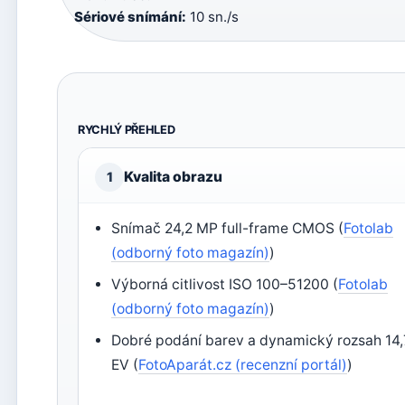
Sériové snímání:
10 sn./s
RYCHLÝ PŘEHLED
Kvalita obrazu
1
Snímač 24,2 MP full-frame CMOS (
Fotolab
(odborný foto magazín)
)
Výborná citlivost ISO 100–51200 (
Fotolab
(odborný foto magazín)
)
Dobré podání barev a dynamický rozsah 14,
EV (
FotoAparát.cz (recenzní portál)
)