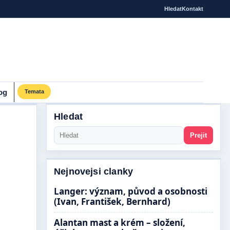
Hledat
Kontakt
og
Temata
Hledat
Prejit
Nejnovejsi clanky
Langer: význam, původ a osobnosti
(Ivan, František, Bernhard)
Alantan mast a krém – složení,