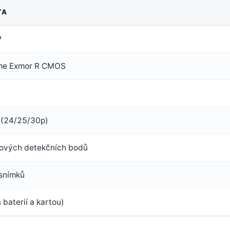
TA
P
ame Exmor R CMOS
 (24/25/30p)
ových detekčních bodů
snímků
 baterií a kartou)