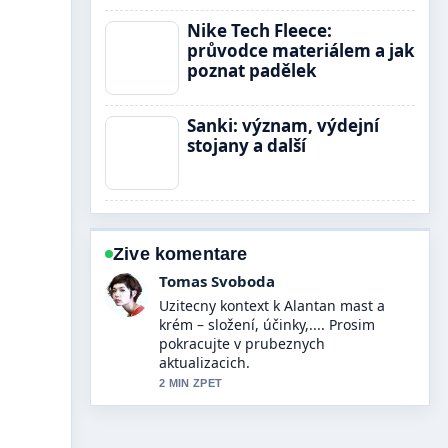
Nike Tech Fleece:
průvodce materiálem a jak
poznat padělek
Sanki: význam, výdejní
stojany a další
Zive komentare
Petra Novotna
Pokryti tematu Chytré hodinky v Irsku:
Kde koupit a... pusobi solidne a
snadno se sleduje.
4 MIN ZPET