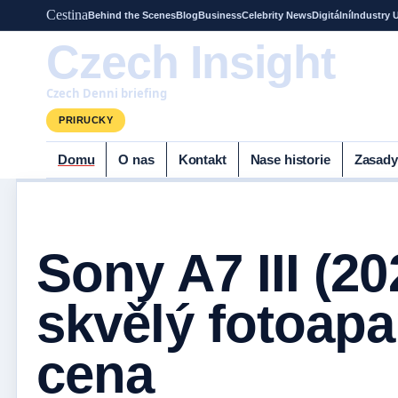
Cestina
Behind the Scenes
Blog
Business
Celebrity News
Digitální
Industry 
Czech Insight
Czech Denni briefing
PRIRUCKY
Domu
O nas
Kontakt
Nase historie
Zasady
Sony A7 III (20
skvělý fotoapa
cena