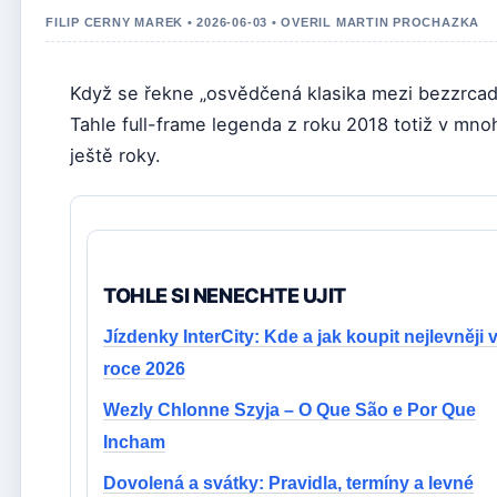
FILIP CERNY MAREK • 2026-06-03 • OVERIL MARTIN PROCHAZKA
Když se řekne „osvědčená klasika mezi bezzrcadlo
Tahle full-frame legenda z roku 2018 totiž v mno
ještě roky.
TOHLE SI NENECHTE UJIT
Jízdenky InterCity: Kde a jak koupit nejlevněji 
roce 2026
Wezly Chlonne Szyja – O Que São e Por Que
Incham
Dovolená a svátky: Pravidla, termíny a levné