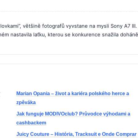
vkami”, většině fotografů vyvstane na mysli Sony A7 III.
hém nastavila laťku, kterou se konkurence snažila doháně
v
Marian Opania – život a kariéra polského herce a
zpěváka
Jak funguje MODIVOclub? Průvodce výhodami a
cashbackem
Juicy Couture – História, Tracksuit e Onde Comprar