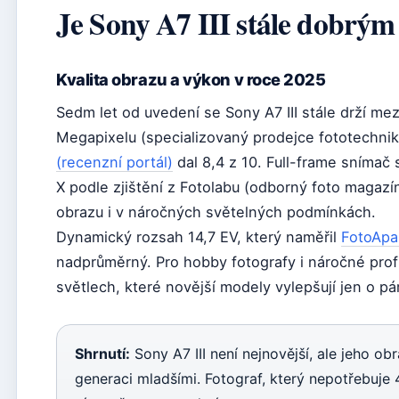
Je Sony A7 III stále dobrý
Kvalita obrazu a výkon v roce 2025
Sedm let od uvedení se Sony A7 III stále drží me
Megapixelu (specializovaný prodejce fototechnik
(recenzní portál)
dal 8,4 z 10. Full-frame snímač
X podle zjištění z Fotolabu (odborný foto magazí
obrazu i v náročných světelných podmínkách.
Dynamický rozsah 14,7 EV, který naměřil
FotoApar
nadprůměrný. Pro hobby fotografy i náročné profí
světlech, které novější modely vylepšují jen o pá
Shrnutí:
Sony A7 III není nejnovější, ale jeho o
generaci mladšími. Fotograf, který nepotřebuje