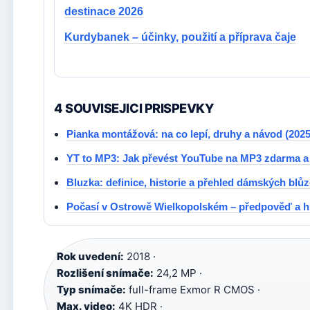
destinace 2026
Kurdybanek – účinky, použití a příprava čaje
4 SOUVISEJICI PRISPEVKY
Pianka montážová: na co lepí, druhy a návod (2025
YT to MP3: Jak převést YouTube na MP3 zdarma 
Bluzka: definice, historie a přehled dámských blů
Počasí v Ostrowě Wielkopolském – předpověď a hi
Rok uvedení:
2018 ·
Rozlišení snímače:
24,2 MP ·
Typ snímače:
full-frame Exmor R CMOS ·
Max. video:
4K HDR ·