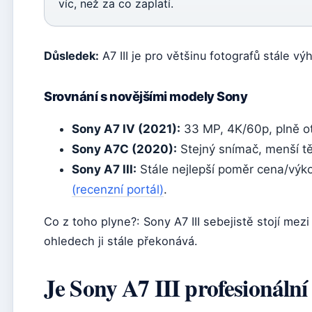
víc, než za co zaplatí.
Důsledek:
A7 III je pro většinu fotografů stále vý
Srovnání s novějšími modely Sony
Sony A7 IV (2021):
33 MP, 4K/60p, plně ot
Sony A7C (2020):
Stejný snímač, menší tě
Sony A7 III:
Stále nejlepší poměr cena/výko
(recenzní portál)
.
Co z toho plyne?: Sony A7 III sebejistě stojí me
ohledech ji stále překonává.
Je Sony A7 III profesionální