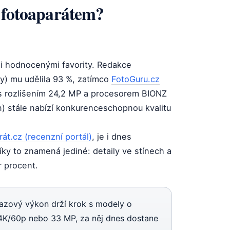
m fotoaparátem?
zi hodnocenými favority. Redakce
y) mu udělila 93 %, zatímco
FotoGuru.cz
 s rozlišením 24,2 MP a procesorem BIONZ
n) stále nabízí konkurenceschopnou kvalitu
át.cz (recenzní portál)
, je i dnes
ky to znamená jediné: detaily ve stínech a
r procent.
brazový výkon drží krok s modely o
 4K/60p nebo 33 MP, za něj dnes dostane