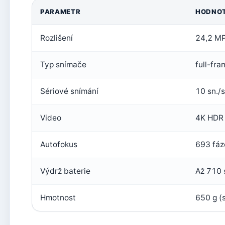
PARAMETR
HODNO
Rozlišení
24,2 M
Typ snímače
full-fr
Sériové snímání
10 sn./s
Video
4K HDR
Autofokus
693 fáz
Výdrž baterie
Až 710 
Hmotnost
650 g (s