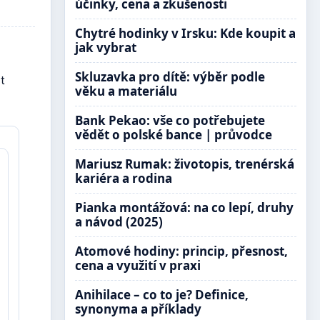
účinky, cena a zkušenosti
Chytré hodinky v Irsku: Kde koupit a
jak vybrat
Skluzavka pro dítě: výběr podle
t
věku a materiálu
Bank Pekao: vše co potřebujete
vědět o polské bance | průvodce
Mariusz Rumak: životopis, trenérská
kariéra a rodina
Pianka montážová: na co lepí, druhy
a návod (2025)
Atomové hodiny: princip, přesnost,
cena a využití v praxi
Anihilace – co to je? Definice,
synonyma a příklady