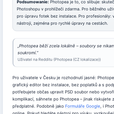
Podsumowanie:
Photopea je to, co slibuje: skut
Photoshopu v prohlížeči zdarma. Pro běžného uživ
pro úpravu fotek bez instalace. Pro profesionály:
nástroji, zejména pro rychlé úpravy na cestách.
„Photopea běží zcela lokálně – soubory se nikam
soukromí.”
Uživatel na Redditu (Photopea (CZ lokalizace))
Pro uživatele v Česku je rozhodnutí jasné: Photop
grafický editor bez instalace, bez poplatků a s po
potřebujete občas upravit PSD soubor nebo vytvoři
komplikací, sáhnete po Photopea – jinak riskujete 
předplatné. Podobně jako
Formuláře Google
, i Ph
online. Pokud hledáte nástroj pro výuku, vyzkouše