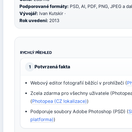
Podporované formáty:
PSD, AI, PDF, PNG, JPEG a dalš
Vývojář:
Ivan Kutskir ·
Rok uvedení:
2013
RYCHLÝ PŘEHLED
Potvrzená fakta
1
Webový editor fotografií běžící v prohlížeči (
Ph
Zcela zdarma pro všechny uživatele (Photopea
(
Photopea (CZ lokalizace)
)
Podporuje soubory Adobe Photoshop (PSD) (
S
platforma)
)