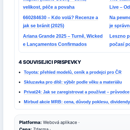
velikost, péče a povaha
Live – O
660284630 – Kdo volá? Recenze a
Na pewno
jak se bránit (2025)
je správ
Ariana Grande 2025 – Turnê, Wicked
Leszno po
e Lançamentos Confirmados
počasí p
4 SOUVISEJICI PRISPEVKY
Toyota: přehled modelů, ceník a prodejci pro ČR
Skluzavka pro dítě: výběr podle věku a materiálu
Privat24: Jak se zaregistrovat a používat – průvodce
Mirbud akcie MRB: cena, důvody poklesu, dividendy
Platforma:
Webová aplikace ·
Cena:
Zdarma ·