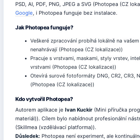
PSD, AI, PDF, PNG, JPEG a SVG (Photopea (CZ lokal
Google
, i Photopea funguje bez instalace.
Jak Photopea funguje?
Veškeré zpracování probíhá lokálně na vašem 
nenahrávají (Photopea (CZ lokalizace))
Pracuje s vrstvami, maskami, styly vrstev, int
vrstvami (Photopea (CZ lokalizace))
Otevírá surové fotoformáty DNG, CR2, CR3, 
(Photopea (CZ lokalizace))
Kdo vytvořil Photopea?
Autorem aplikace je
Ivan Kuckir
(Mini příručka pro
materiál)). Cílem bylo nabídnout profesionální nást
(Skillmea (vzdělávací platforma)).
Důsledek:
Photopea není experiment, ale kontinuálně