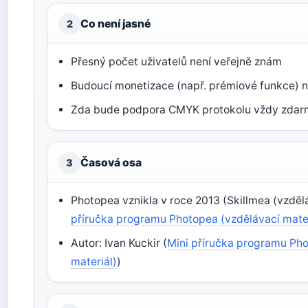
Co není jasné
2
Přesný počet uživatelů není veřejně znám
Budoucí monetizace (např. prémiové funkce) ne
Zda bude podpora CMYK protokolu vždy zda
Časová osa
3
Photopea vznikla v roce 2013 (Skillmea (vzdělá
příručka programu Photopea (vzdělávací mater
Autor: Ivan Kuckir (
Mini příručka programu Ph
materiál)
)