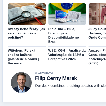
Rzeczy nebo žeczy: jak
DicloDuo – Bula,
Juicy Cout
se správně píše v
Posologia e
História, T
polštině?
Disponibilidade no
Onde Comp
Brasil
Wittchen: Polská
WSE: KGH – Análise da
Amazon Pr
značka kožené
Valorização de 142% e
Cena, obsa
galanterie a obuvi |
Perspetivas 2026
potřebujet
Recenze
(2025)
O AUTOROVI
Filip Cerny Marek
Our desk combines breaking updates with clear