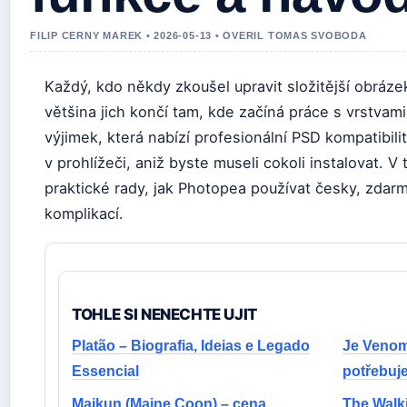
FILIP CERNY MAREK • 2026-05-13 • OVERIL TOMAS SVOBODA
Každý, kdo někdy zkoušel upravit složitější obrázek 
většina jich končí tam, kde začíná práce s vrstvam
výjimek, která nabízí profesionální PSD kompatibili
v prohlížeči, aniž byste museli cokoli instalovat. 
praktické rady, jak Photopea používat česky, zda
komplikací.
TOHLE SI NENECHTE UJIT
Platão – Biografia, Ideias e Legado
Je Venom 
Essencial
potřebuje
Majkun (Maine Coon) – cena,
The Walk