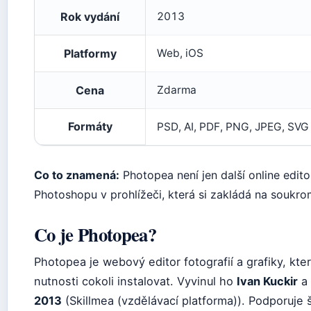
Rok vydání
2013
Platformy
Web, iOS
Cena
Zdarma
Formáty
PSD, AI, PDF, PNG, JPEG, SVG 
Co to znamená:
Photopea není jen další online edit
Photoshopu v prohlížeči, která si zakládá na soukro
Co je Photopea?
Photopea je webový editor fotografií a grafiky, kte
nutnosti cokoli instalovat. Vyvinul ho
Ivan Kuckir
a 
2013
(Skillmea (vzdělávací platforma)). Podporuje 