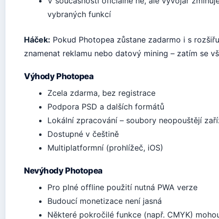
V současnosti oficiálně ne, ale vývojář zmiňu
vybraných funkcí
Háček:
Pokud Photopea zůstane zadarmo i s rozšiřuj
znamenat reklamu nebo datový mining – zatím se vša
Výhody Photopea
Zcela zdarma, bez registrace
Podpora PSD a dalších formátů
Lokální zpracování – soubory neopouštějí zaří
Dostupné v češtině
Multiplatformní (prohlížeč, iOS)
Nevýhody Photopea
Pro plné offline použití nutná PWA verze
Budoucí monetizace není jasná
Některé pokročilé funkce (např. CMYK) moho