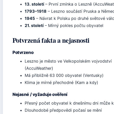
13. století
– První zmínka o Leszně (AccuWeat
1793–1918
– Leszno součástí Pruska a Něme
1945
– Návrat k Polsku po druhé světové vál
21. století
– Mírný pokles počtu obyvatel
Potvrzená fakta a nejasnosti
Potvrzeno
Leszno je město ve Velkopolském vojvodství
(AccuWeather)
Má přibližně 63 000 obyvatel (Ventusky)
Klima je mírné přechodné (Kam a kdy)
Nejasné / vyžaduje ověření
Přesný počet obyvatel k dnešnímu dni může k
Dlouhodobé předpovědi počasí se mění