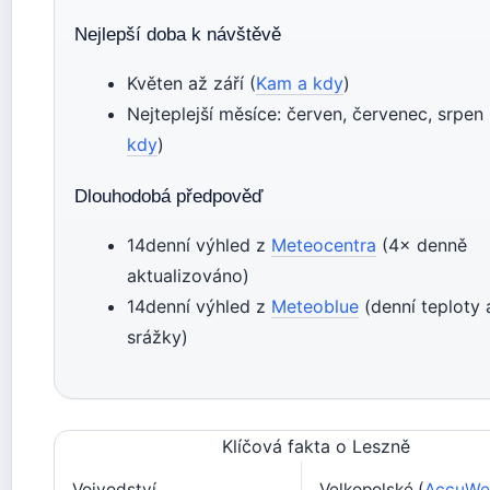
Nejlepší doba k návštěvě
Květen až září (
Kam a kdy
)
Nejteplejší měsíce: červen, červenec, srpen 
kdy
)
Dlouhodobá předpověď
14denní výhled z
Meteocentra
(4× denně
aktualizováno)
14denní výhled z
Meteoblue
(denní teploty 
srážky)
Klíčová fakta o Leszně
Vojvodství
Velkopolské (
AccuWe