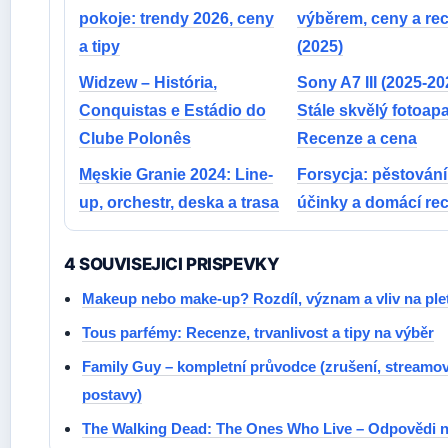
pokoje: trendy 2026, ceny
výběrem, ceny a re
a tipy
(2025)
Widzew – História,
Sony A7 III (2025-20
Conquistas e Estádio do
Stále skvělý fotoap
Clube Polonês
Recenze a cena
Męskie Granie 2024: Line-
Forsycja: pěstování
up, orchestr, deska a trasa
účinky a domácí re
4 SOUVISEJICI PRISPEVKY
Makeup nebo make-up? Rozdíl, význam a vliv na ple
Tous parfémy: Recenze, trvanlivost a tipy na výběr
Family Guy – kompletní průvodce (zrušení, streamov
postavy)
The Walking Dead: The Ones Who Live – Odpovědi n