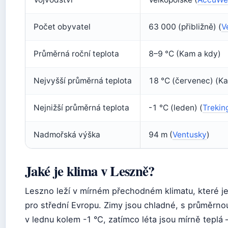
Počet obyvatel
63 000 (přibližně) (
V
Průměrná roční teplota
8–9 °C (Kam a kdy)
Nejvyšší průměrná teplota
18 °C (červenec) (K
Nejnižší průměrná teplota
-1 °C (leden) (
Trekin
Nadmořská výška
94 m (
Ventusky
)
Jaké je klima v Leszně?
Leszno leží v mírném přechodném klimatu, které je
pro střední Evropu. Zimy jsou chladné, s průměrno
v lednu kolem -1 °C, zatímco léta jsou mírně teplá