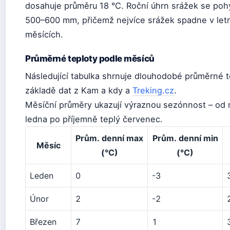
dosahuje průměru 18 °C. Roční úhrn srážek se poh
500–600 mm, přičemž nejvíce srážek spadne v let
měsících.
Průměrné teploty podle měsíců
Následující tabulka shrnuje dlouhodobé průměrné t
základě dat z Kam a kdy a
Treking.cz
.
Měsíční průměry ukazují výraznou sezónnost – od
ledna po příjemně teplý červenec.
Prům. denní max
Prům. denní min
Měsíc
(°C)
(°C)
Leden
0
-3
Únor
2
-2
Březen
7
1