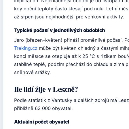
Implication: Nejchladnější období je od listopadu d
kdy noční teploty často klesají pod nulu. Letní mě
až srpen jsou nejvhodnější pro venkovní aktivity.
Typické počasí v jednotlivých obdobích
Jaro (březen–květen) přináší proměnlivé počasí. P
Treking.cz
může být květen chladný s častými mlha
konci měsíce se otepluje až k 25 °C s rizikem bouř
stabilně teplé, podzim přechází do chladu a zima p
sněhové srážky.
Ile lidí žije v Leszně?
Podle statistik z Ventusky a dalších zdrojů má Les
přibližně 63 000 obyvatel.
Aktuální počet obyvatel