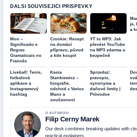
DALSI SOUVISEJICI PRISPEVKY
Man
je,
a k
Mon –
Crookie: Recept
YT to MP3: Jak
Significado e
na domácí
převést YouTube
Regras
přípravu, původ
na MP3 zdarma a
Gramaticais no
a kde koupit
bezpečně
Francês
Liveball: Tenis,
Kasia
Sprzedaż:
Dov
fotbalová
Stankiewicz –
pravopis,
svá
aplikace a
biografie,
synonyma a
ter
Instagramový
odchod z Varius
daňové limity |
des
hashtag
Manx a
Průvodce
současnost
O AUTOROVI
Filip Cerny Marek
Our desk combines breaking updates with cle
practical explainers.