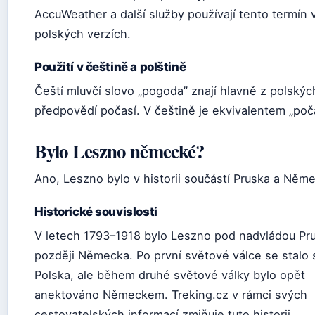
AccuWeather a další služby používají tento termín
polských verzích.
Použití v češtině a polštině
Čeští mluvčí slovo „pogoda” znají hlavně z polskýc
předpovědí počasí. V češtině je ekvivalentem „poča
Bylo Leszno německé?
Ano, Leszno bylo v historii součástí Pruska a Něm
Historické souvislosti
V letech 1793–1918 bylo Leszno pod nadvládou Pr
později Německa. Po první světové válce se stalo 
Polska, ale během druhé světové války bylo opět
anektováno Německem. Treking.cz v rámci svých
cestovatelských informací zmiňuje tuto historii.