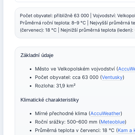
Počet obyvatel: přibližně 63 000 | Vojvodství: Velkopo
Průměrná roční teplota: 8–9 °C | Nejvyšší průměrná te
(červenec): 18 °C | Nejnižší průměrná teplota (leden): 
Základní údaje
Město ve Velkopolském vojvodství (
AccuWe
Počet obyvatel: cca 63 000 (
Ventusky
)
Rozloha: 31,9 km²
Klimatické charakteristiky
Mírné přechodné klima (
AccuWeather
)
Roční srážky: 500–600 mm (
Meteoblue
)
Průměrná teplota v červenci: 18 °C (
Kam a 