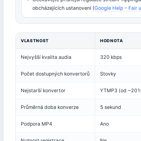
obcházejících ustanovení (
Google Help – Fair 
VLASTNOST
HODNOTA
Nejvyšší kvalita audia
320 kbps
Počet dostupných konvertorů
Stovky
Nejstarší konvertor
YTMP3 (od ~201
Průměrná doba konverze
5 sekund
Podpora MP4
Ano
Nutnost registrace
Ne