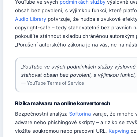
YouTube ve svých
podmínkách služby
výslovně uvá
obsah bez povolení, s výjimkou funkcí, které platf
Audio Library
potvrzuje, že hudba a zvukové efekt
copyright-safe – tedy stahovatelné bez právních 
pokoušíte stáhnout skladbu chráněnou autorským
„Porušení autorského zákona je na vás, ne na nástr
„YouTube ve svých podmínkách služby výslovně u
stahovat obsah bez povolení, s výjimkou funkcí,
— YouTube Terms of Service
Rizika malwaru na online konvertorech
Bezpečnostní analýza
Softorina
varuje, že mnoho 
adware nebo phishingové skripty – a riziko se zvy
vložíte soukromou nebo pracovní URL.
Kapwing
ozn