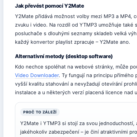
Jak převést pomocí Y2Mate
Y2Mate přidává možnost volby mezi MP3 a MP4, c
zvuku i video. Na rozdíl od YTMP3 umožňuje také st
posluchače s dlouhými seznamy skladeb velká vý
každý konvertor playlist zpracuje – Y2Mate ano.
Alternativní metody (desktop software)
Kdo nechce spoléhat na webové stránky, může po
Video Downloader
. Ty fungují na principu přímého 
vyšší kvalitu stahování a nevyžadují otevírání pro
instalace a u některých verzí placená licence nad ur
PROČ TO ZÁLEŽÍ
Y2Mate i YTMP3 si stojí za svou jednoduchostí, 
jakéhokoliv zabezpečení – je činí atraktivními p