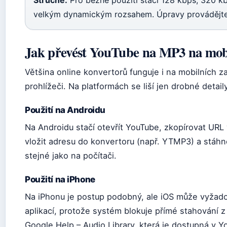
Stručně:
Pro běžné použití stačí 128 kbps; 320 k
velkým dynamickým rozsahem. Úpravy provádějte ra
Jak převést YouTube na MP3 na mob
Většina online konvertorů funguje i na mobilních zař
prohlížeči. Na platformách se liší jen drobné detaily
Použití na Androidu
Na Androidu stačí otevřít YouTube, zkopírovat URL 
vložit adresu do konvertoru (např. YTMP3) a stáhno
stejné jako na počítači.
Použití na iPhone
Na iPhonu je postup podobný, ale iOS může vyžadov
aplikací, protože systém blokuje přímé stahování z 
Google Help – Audio Library, která je dostupná v Y