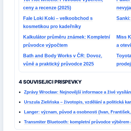
ceny a recenze (2025)
nevyja
Fale Loki Koki – velkoobchod s
Sanki:
kosmetikou pro kadeřníky
Kalkulátor průměru známek: Kompletní
Miss K
průvodce výpočtem
a otev
Bath and Body Works v ČR: Dovoz,
Toyota
vůně a praktický průvodce 2025
prodej
4 SOUVISEJICI PRISPEVKY
Zprávy Wrocław: Nejnovější informace a živé vysílán
Urszula Zielińska – životopis, vzdělání a politická ka
Langer: význam, původ a osobnosti (Ivan, František
Transmiter Bluetooth: kompletní průvodce výběrem