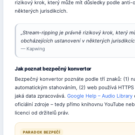
rizikový krok, který může mít důsledky podle anti-
některých jurisdikcích.
„Stream-ripping je právně rizikový krok, který m
obcházejících ustanovení v některých jurisdikcíc
— Kapwing
Jak poznat bezpečný konvertor
Bezpečný konvertor poznáte podle tří znaků: (1) n
automatickým stahováním, (2) web používá HTTPS p
jaká data zpracovává.
Google Help – Audio Library
d
oficiální zdroje – tedy přímo knihovnu YouTube neb
licenci od držitelů práv.
PARADOX BEZPEČÍ