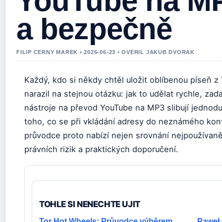
YouTube na M
a bezpečně
FILIP CERNY MAREK • 2026-06-23 • OVERIL JAKUB DVORAK
Každý, kdo si někdy chtěl uložit oblíbenou píseň 
narazil na stejnou otázku: jak to udělat rychle, z
nástroje na převod YouTube na MP3 slibují jednodu
toho, co se při vkládání adresy do neznámého konv
průvodce proto nabízí nejen srovnání nejpoužívaněj
právních rizik a praktických doporučení.
TOHLE SI NENECHTE UJIT
Tor Hot Wheels: Průvodce výběrem,
Paweł 