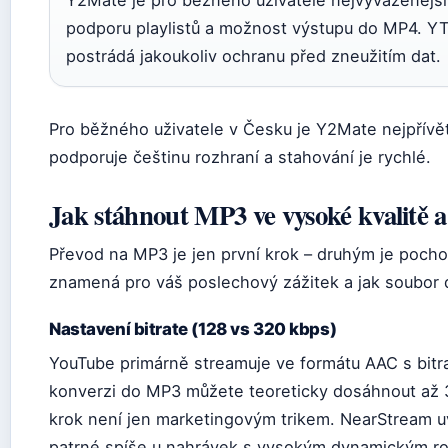
Y2Mate je pro běžného uživatele nejvyváženější 
podporu playlistů a možnost výstupu do MP4. YT
postrádá jakoukoliv ochranu před zneužitím dat.
Pro běžného uživatele v Česku je Y2Mate nejpřívěti
podporuje češtinu rozhraní a stahování je rychlé.
Jak stáhnout MP3 ve vysoké kvalitě a
Převod na MP3 je jen první krok – druhým je pocho
znamená pro váš poslechový zážitek a jak soubor d
Nastavení bitrate (128 vs 320 kbps)
YouTube primárně streamuje ve formátu AAC s bitr
konverzi do MP3 můžete teoreticky dosáhnout až 3
krok není jen marketingovým trikem. NearStream uvá
patrné spíše u nahrávek s vysokým dynamickým ro