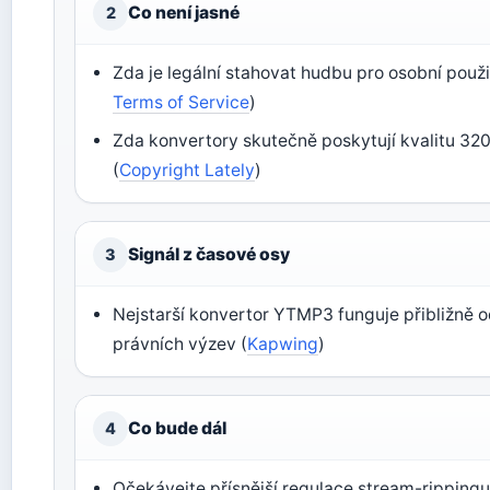
Co není jasné
2
Zda je legální stahovat hudbu pro osobní použití
Terms of Service
)
Zda konvertory skutečně poskytují kvalitu 3
(
Copyright Lately
)
Signál z časové osy
3
Nejstarší konvertor YTMP3 funguje přibližně od
právních výzev (
Kapwing
)
Co bude dál
4
Očekávejte přísnější regulace stream-rippingu