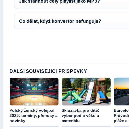
Jak stáhnout celý playlist jako MP3?
Co dělat, když konvertor nefunguje?
DALSI SOUVISEJICI PRISPEVKY
Polský ženský volejbal
Skluzavka pro dítě:
Barcelo
2025: termíny, přenosy a
výběr podle věku a
Průvodc
novinky
materiálu
pláže a