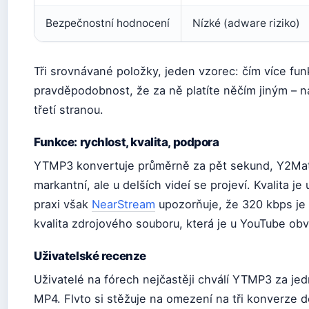
Bezpečnostní hodnocení
Nízké (adware riziko)
Tři srovnávané položky, jeden vzorec: čím více funk
pravděpodobnost, že za ně platíte něčím jiným – n
třetí stranou.
Funkce: rychlost, kvalita, podpora
YTMP3 konvertuje průměrně za pět sekund, Y2Mate
markantní, ale u delších videí se projeví. Kvalita j
praxi však
NearStream
upozorňuje, že 320 kbps je m
kvalita zdrojového souboru, která je u YouTube obv
Uživatelské recenze
Uživatelé na fórech nejčastěji chválí YTMP3 za j
MP4. Flvto si stěžuje na omezení na tři konverze d