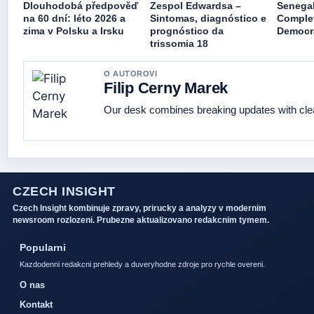
Dlouhodobá předpověď
Zespol Edwardsa –
Senegal
na 60 dní: léto 2026 a
Sintomas, diagnóstico e
Complet
zima v Polsku a Irsku
prognóstico da
Democr
trissomia 18
O AUTOROVI
Filip Cerny Marek
Our desk combines breaking updates with clear
CZECH INSIGHT
Czech Insight kombinuje zpravy, prirucky a analyzy v modernim
newsroom rozlozeni. Prubezne aktualizovano redakcnim tymem.
Popularni
Kazdodenni redakcni prehledy a duveryhodne zdroje pro rychle overeni.
O nas
Kontakt