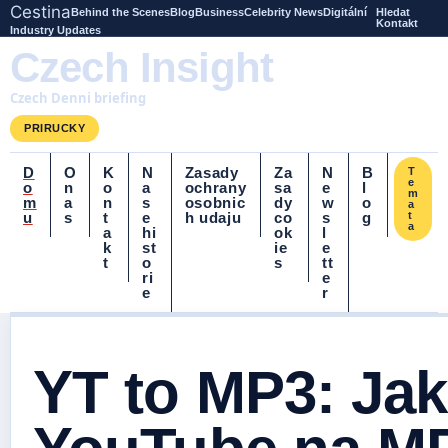
Cestina
Behind the Scenes
Blog
Business
Celebrity News
Digitální
Hledat
Kontakt
Industry Updates
Czech Insight
Czech Denni briefing
PRIRUCKY
D
O
K
N
Zasady
Za
N
B
T
e
o
n
o
a
ochrany
sa
e
l
m
m
a
n
s
osobnic
dy
w
o
a
u
s
t
e
h udaju
co
s
g
t
a
a
hi
ok
l
k
st
ie
e
t
o
s
tt
ri
e
e
r
YT to MP3: Jak