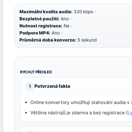
Maximální kvalita audia:
320 kbps ·
Bezplatné použití:
Ano ·
Nutnost registrace:
Ne ·
Podpora MP4:
Ano ·
Průměrná doba konverze:
5 sekund
RYCHLÝ PŘEHLED
Potvrzená fakta
1
Online konvertory umožňují stahování audia v 
Většina nástrojů je zdarma a bez registrace (
L