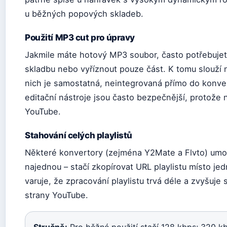
u běžných popových skladeb.
Použití MP3 cut pro úpravy
Jakmile máte hotový MP3 soubor, často potřebujete 
skladbu nebo vyříznout pouze část. K tomu slouží n
nich je samostatná, neintegrovaná přímo do konve
editační nástroje jsou často bezpečnější, protože 
YouTube.
Stahování celých playlistů
Některé konvertory (zejména Y2Mate a Flvto) umožň
najednou – stačí zkopírovat URL playlistu místo je
varuje, že zpracování playlistu trvá déle a zvyšuje
strany YouTube.