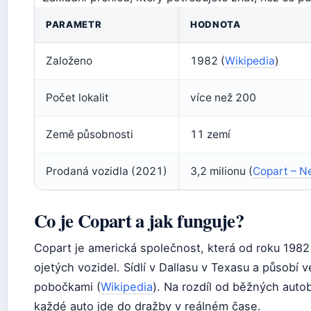
PARAMETR
HODNOTA
Založeno
1982 (
Wikipedia
)
Počet lokalit
více než 200
Země působnosti
11 zemí
Prodaná vozidla (2021)
3,2 milionu (
Copart – 
Co je Copart a jak funguje?
Copart je americká společnost, která od roku 198
ojetých vozidel. Sídlí v Dallasu v Texasu a působí 
pobočkami (
Wikipedia
). Na rozdíl od běžných auto
každé auto jde do dražby v reálném čase.