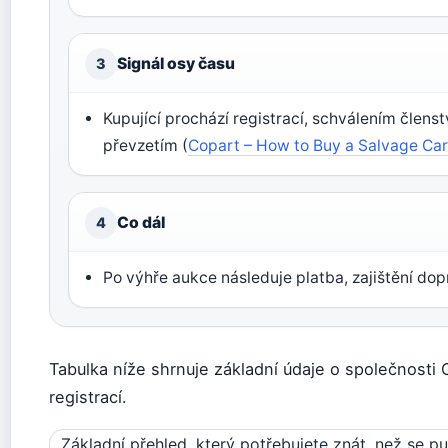
Signál osy času
3
Kupující prochází registrací, schválením člens
převzetím (
Copart – How to Buy a Salvage Ca
Co dál
4
Po výhře aukce následuje platba, zajištění do
Tabulka níže shrnuje základní údaje o společnosti 
registrací.
Základní přehled, který potřebujete znát, než se pu