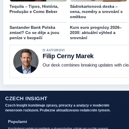
Tequila – Tipos, História,
Sádrokartonová deska –
Produção e Como Beber
cena, rozměry a srovnání s
omítkou
Santander Bank Polska
Kurs euro prognózy 2026–
zmizel? Co se děje a jsou
2030: aktuální výhled a
peníze v bezpečí
srovnání
O AUTOROVI
Filip Cerny Marek
Our desk combines breaking updates with clear
CZECH INSIGHT
Czech Insight kombinuje zpravy, prirucky a analyzy v modernim
newsroom rozlozeni. Prubezne aktualizovano redakcnim tymem.
Popularni
Kazdodenni redakcni prehledy a duveryhodne zdroje pro rychle overeni.