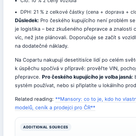
Clo: 10 % z ceny vozidla
DPH: 21 % z celkové částky (cena + doprava + cl
Důsledek:
Pro českého kupujícího není problém se 
je logistika – bez zkušeného přepravce a znalosti
víc, než jste plánovali. Doporučuje se začít s voz
na dodatečné náklady.
Na Copartu nakupují desetitisíce lidí po celém svět
k úspěchu spočívá v přípravě: prověřte VIN, pocho
přepravce.
Pro českého kupujícího je volba jasná:
b
systém používat, nebo si připlatíte u lokálního prod
Related reading:
**Mansory: co to je, kdo ho vlastní
modelů, ceník a prodejci pro ČR**
ADDITIONAL SOURCES