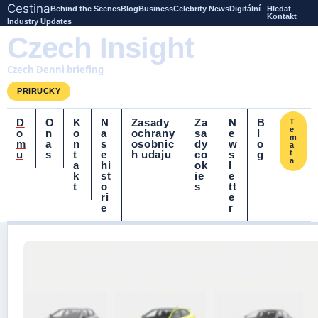
Cestina
Behind the Scenes
Blog
Business
Celebrity News
Digitální
Hledat
Kontakt
Industry Updates
Czech Insight
Czech Denni briefing
PRIRUCKY
D
O
K
N
Zasady
Za
N
B
T
e
o
n
o
a
ochrany
sa
e
l
m
m
a
n
s
osobnic
dy
w
o
a
u
s
t
e
h udaju
co
s
g
t
a
a
hi
ok
l
k
st
ie
e
t
o
s
tt
ri
e
e
r