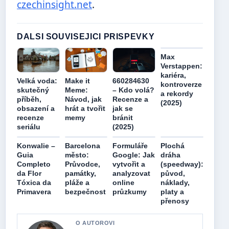
czechinsight.net
.
DALSI SOUVISEJICI PRISPEVKY
Max
Verstappen:
kariéra,
Velká voda:
Make it
660284630
kontroverze
skutečný
Meme:
– Kdo volá?
a rekordy
příběh,
Návod, jak
Recenze a
(2025)
obsazení a
hrát a tvořit
jak se
recenze
memy
bránit
seriálu
(2025)
Konwalie –
Barcelona
Formuláře
Plochá
Guia
město:
Google: Jak
dráha
Completo
Průvodce,
vytvořit a
(speedway):
da Flor
památky,
analyzovat
původ,
Tóxica da
pláže a
online
náklady,
Primavera
bezpečnost
průzkumy
platy a
přenosy
O AUTOROVI