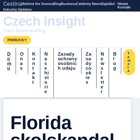
Cestina
Behind the Scenes
Blog
Business
Celebrity News
Digitální
Hledat
Kontakt
Industry Updates
Czech Insight
Czech Denni briefing
PRIRUCKY
D
O
K
N
Zasady
Za
N
B
T
e
o
n
o
a
ochrany
sa
e
l
m
m
a
n
s
osobnic
dy
w
o
a
u
s
t
e
h udaju
co
s
g
t
a
a
hi
ok
l
k
st
ie
e
t
o
s
tt
ri
e
e
r
Florida