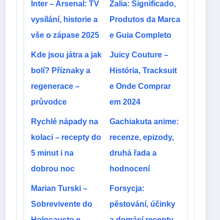
Inter – Arsenal: TV
Zalia: Significado,
vysílání, historie a
Produtos da Marca
vše o zápase 2025
e Guia Completo
Kde jsou játra a jak
Juicy Couture –
bolí? Příznaky a
História, Tracksuit
regenerace –
e Onde Comprar
průvodce
em 2024
Rychlé nápady na
Gachiakuta anime:
kolaci – recepty do
recenze, epizody,
5 minut i na
druhá řada a
dobrou noc
hodnocení
Marian Turski –
Forsycja:
Sobrevivente do
pěstování, účinky
Holocausto e
a domácí recepty