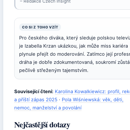
– Redakce Czech Insight
CO SI Z TOHO VZÍT
Pro českého diváka, který sleduje polskou televiz
je Izabella Krzan ukázkou, jak může miss kariéra
plynule přejít do moderování. Zatímco její profes
dráha je dobře zdokumentovaná, soukromí zůst
pečlivě střeženým tajemstvím.
Související čtení:
Karolina Kowalkiewicz: profil, re
a příští zápas 2025
·
Pola Wiśniewská: věk, děti,
nemoc, manželství a povolání
Nejčastější dotazy