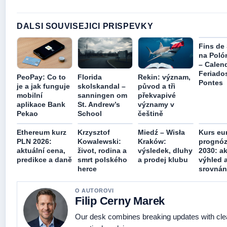
DALSI SOUVISEJICI PRISPEVKY
Fins de
na Poló
– Calen
Feriado
PeoPay: Co to
Florida
Rekin: význam,
Pontes
je a jak funguje
skolskandal –
původ a tři
mobilní
sanningen om
překvapivé
aplikace Bank
St. Andrew’s
významy v
Pekao
School
češtině
Ethereum kurz
Krzysztof
Miedź – Wisła
Kurs eu
PLN 2026:
Kowalewski:
Kraków:
prognóz
aktuální cena,
život, rodina a
výsledek, dluhy
2030: ak
predikce a daně
smrt polského
a prodej klubu
výhled 
herce
srovnán
O AUTOROVI
Filip Cerny Marek
Our desk combines breaking updates with cle