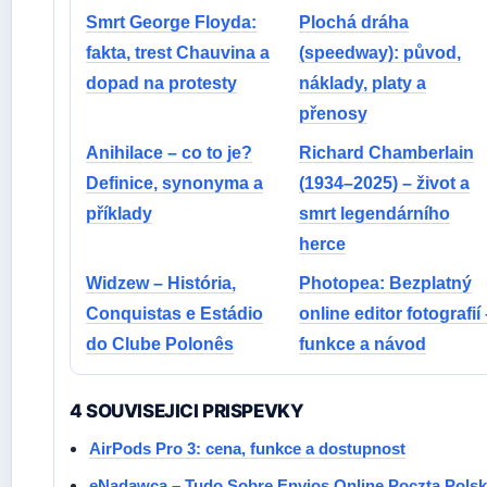
Smrt George Floyda:
Plochá dráha
fakta, trest Chauvina a
(speedway): původ,
dopad na protesty
náklady, platy a
přenosy
Anihilace – co to je?
Richard Chamberlain
Definice, synonyma a
(1934–2025) – život a
příklady
smrt legendárního
herce
Widzew – História,
Photopea: Bezplatný
Conquistas e Estádio
online editor fotografií
do Clube Polonês
funkce a návod
4 SOUVISEJICI PRISPEVKY
AirPods Pro 3: cena, funkce a dostupnost
eNadawca – Tudo Sobre Envios Online Poczta Pols