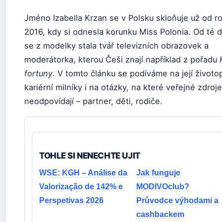
Jméno Izabella Krzan se v Polsku skloňuje už od r
2016, kdy si odnesla korunku Miss Polonia. Od té 
se z modelky stala tvář televizních obrazovek a
moderátorka, kterou Češi znají například z pořadu
fortuny
. V tomto článku se podíváme na její životop
kariérní milníky i na otázky, na které veřejné zdroje
neodpovídají – partner, děti, rodiče.
TOHLE SI NENECHTE UJIT
WSE: KGH – Análise da
Jak funguje
Valorização de 142% e
MODIVOclub?
Perspetivas 2026
Průvodce výhodami a
cashbackem