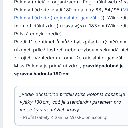
Polonia (oficiální organizace)). Regionální web Mis
Polonia Łódzkie uvádí 180 cm a míry 88 / 64 / 95 (
Mi
Polonia Łódzkie (regionální organizátor)
). Wikipedi
(není oficiální zdroj) udává výšku 183 cm (Wikipedi
Polská encyklopedie).
Rozdíl tří centimetrů může být způsobený měřením 
různých příležitostech nebo chybou v sekundárníc
zdrojích. Vzhledem k tomu, že oficiální organizátor
Miss Polonia je primární zdroj,
pravděpodobně je
správná hodnota 180 cm
.
„Podle oficiálního profilu Miss Polonia dosahuje
výšky 180 cm, což je standardní parametr pro
modelky v soutěžích krásy.“
– Profil Izabely Krzan na MissPolonia.com.pl