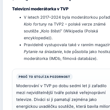
Televizní moderátorka v TVP
V letech 2017–2024 byla moderátorkou pořa
Koło fortuny
na TVP2 – polské verze známé
soutěže „Kolo štěstí“ (Wikipedia (Polská
encyklopedie)).
Pravidelně vystupovala také v ranním magazí
Pytanie na śniadanie
, kde působila jako hostka
moderátorka (IMDb, filmová databáze).
PROČ TO STOJÍ ZA POZORNOST
Moderování v TVP po dobu sedmi let ji zařadilo
mezi nejviditelnější tváře polské veřejnoprávní
televize. Diváci si ji pamatují zejména jako
energickou uvaděčku soutěže, která bavila milio