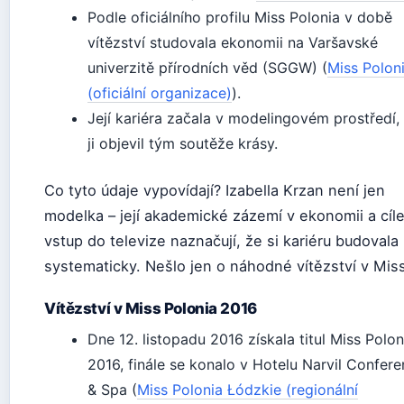
Podle oficiálního profilu Miss Polonia v době
vítězství studovala ekonomii na Varšavské
univerzitě přírodních věd (SGGW) (
Miss Polon
(oficiální organizace)
).
Její kariéra začala v modelingovém prostředí,
ji objevil tým soutěže krásy.
Co tyto údaje vypovídají? Izabella Krzan není jen
modelka – její akademické zázemí v ekonomii a cíl
vstup do televize naznačují, že si kariéru budovala
systematicky. Nešlo jen o náhodné vítězství v Mis
Vítězství v Miss Polonia 2016
Dne
12. listopadu 2016
získala titul Miss Polon
2016, finále se konalo v Hotelu Narvil Confer
& Spa (
Miss Polonia Łódzkie (regionální