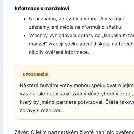
Informace o manželovi
Není známo, že by byla vdaná. Ani veřejné
záznamy, ani média neinformují o sňatku.
Všechny vyhledávací dotazy na „Izabella Krza
manžel“ vracejí spekulativní diskuse na fórech
nikoliv ověřené informace.
UPOZORNĚNÍ
Některé bulvární weby mohou spekulovat o jejím
vztahu, ale neexistuje žádný důvěryhodný zdroj,
který by jméno partnera potvrzoval. Čtěte takov
zprávy s rezervou.
Závěr: O jejím partnerském životě není nic ověřen