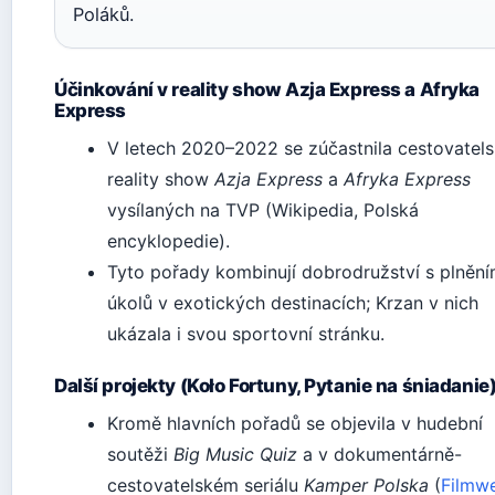
Poláků.
Účinkování v reality show Azja Express a Afryka
Express
V letech 2020–2022 se zúčastnila cestovatel
reality show
Azja Express
a
Afryka Express
vysílaných na TVP (Wikipedia, Polská
encyklopedie).
Tyto pořady kombinují dobrodružství s plněn
úkolů v exotických destinacích; Krzan v nich
ukázala i svou sportovní stránku.
Další projekty (Koło Fortuny, Pytanie na śniadanie
Kromě hlavních pořadů se objevila v hudební
soutěži
Big Music Quiz
a v dokumentárně-
cestovatelském seriálu
Kamper Polska
(
Filmw