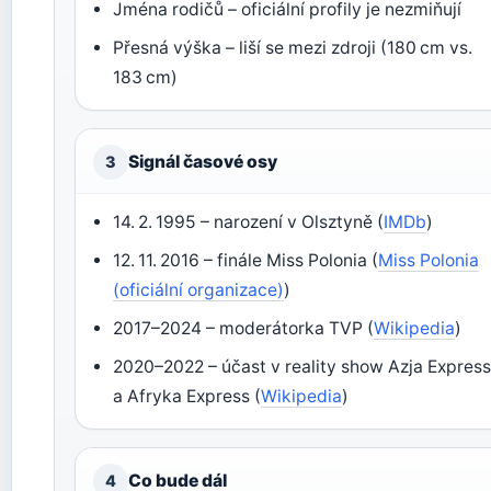
Jména rodičů – oficiální profily je nezmiňují
Přesná výška – liší se mezi zdroji (180 cm vs.
183 cm)
Signál časové osy
3
14. 2. 1995 – narození v Olsztyně (
IMDb
)
12. 11. 2016 – finále Miss Polonia (
Miss Polonia
(oficiální organizace)
)
2017–2024 – moderátorka TVP (
Wikipedia
)
2020–2022 – účast v reality show Azja Expres
a Afryka Express (
Wikipedia
)
Co bude dál
4