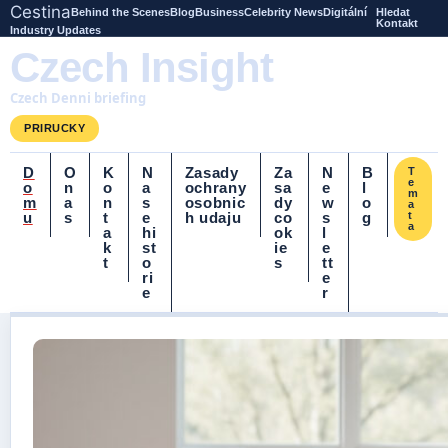
Cestina
Behind the Scenes
Blog
Business
Celebrity News
Digitální
Hledat
Kontakt
Industry Updates
Czech Insight
Czech Denni briefing
PRIRUCKY
D
O
K
N
Zasady
Za
N
B
T
e
o
n
o
a
ochrany
sa
e
l
m
m
a
n
s
osobnic
dy
w
o
a
u
s
t
e
h udaju
co
s
g
t
a
a
hi
ok
l
k
st
ie
e
t
o
s
tt
ri
e
e
r