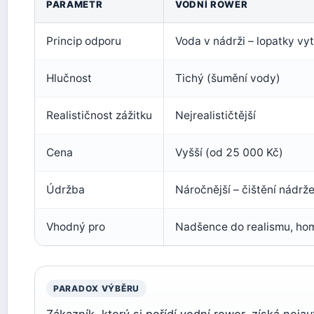
PARAMETR
VODNÍ ROWER
Princip odporu
Voda v nádrži – lopatky vyt
Hlučnost
Tichý (šumění vody)
Realističnost zážitku
Nejrealističtější
Cena
Vyšší (od 25 000 Kč)
Údržba
Náročnější – čištění nádrž
Vhodný pro
Nadšence do realismu, hom
PARADOX VÝBĚRU
Zákazník, který si pořídí vodní rower, získá nejaut