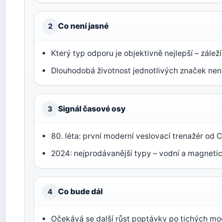
Co není jasné
2
Který typ odporu je objektivně nejlepší – zálež
Dlouhodobá životnost jednotlivých značek nen
Signál časové osy
3
80. léta: první moderní veslovací trenažér od
2024: nejprodávanější typy – vodní a magneti
Co bude dál
4
Očekává se další růst poptávky po tichých m