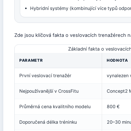
Hybridní systémy (kombinující více typů odpor
Zde jsou klíčová fakta o veslovacích trenažérech n
Základní fakta o veslovacíc
PARAMETR
HODNOTA
První veslovací trenažér
vynalezen v
Nejpoužívanější v CrossFitu
Concept2 
Průměrná cena kvalitního modelu
800 €
Doporučená délka tréninku
20–30 min