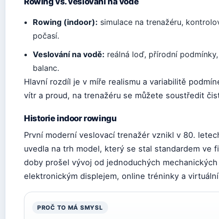
Rowing vs. veslování na vodě
Rowing (indoor):
simulace na trenažéru, kontrolo
počasí.
Veslování na vodě:
reálná loď, přírodní podmínky
balanc.
Hlavní rozdíl je v míře realismu a variabilitě podm
vítr a proud, na trenažéru se můžete soustředit či
Historie indoor rowingu
První moderní veslovací trenažér vznikl v 80. lete
uvedla na trh model, který se stal standardem ve 
doby prošel vývoj od jednoduchých mechanických s
elektronickým displejem, online tréninky a virtuáln
PROČ TO MÁ SMYSL