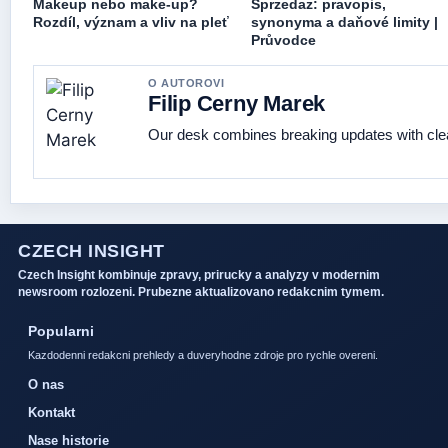
Makeup nebo make-up?
Sprzedaż: pravopis,
Rozdíl, význam a vliv na pleť
synonyma a daňové limity |
Průvodce
O AUTOROVI
Filip Cerny Marek
Our desk combines breaking updates with clear
CZECH INSIGHT
Czech Insight kombinuje zpravy, prirucky a analyzy v modernim
newsroom rozlozeni. Prubezne aktualizovano redakcnim tymem.
Popularni
Kazdodenni redakcni prehledy a duveryhodne zdroje pro rychle overeni.
O nas
Kontakt
Nase historie