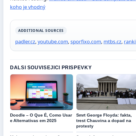
koho je vhodný
ADDITIONAL SOURCES
padler.cz
,
youtube.com
,
sporfixo.com
,
mtbs.cz
,
ranki
DALSI SOUVISEJICI PRISPEVKY
Doodle – O Que É, Como Usar
Smrt George Floyda: fakta,
e Alternativas em 2025
trest Chauvina a dopad na
protesty