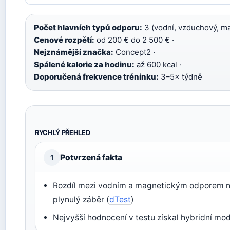
Počet hlavních typů odporu:
3 (vodní, vzduchový, ma
Cenové rozpětí:
od 200 € do 2 500 € ·
Nejznámější značka:
Concept2 ·
Spálené kalorie za hodinu:
až 600 kcal ·
Doporučená frekvence tréninku:
3–5× týdně
RYCHLÝ PŘEHLED
Potvrzená fakta
1
Rozdíl mezi vodním a magnetickým odporem ne
plynulý záběr (
dTest
)
Nejvyšší hodnocení v testu získal hybridní mo