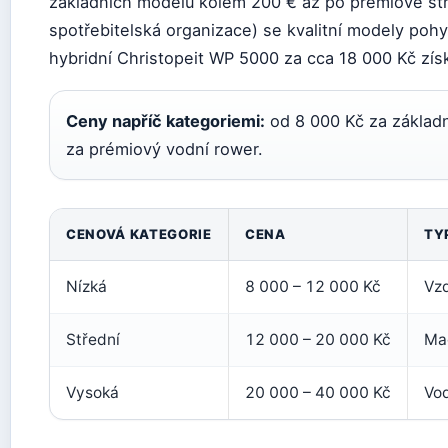
základních modelů kolem 200 € až po prémiové str
spotřebitelská organizace) se kvalitní modely poh
hybridní Christopeit WP 5000 za cca 18 000 Kč zís
Ceny napříč kategoriemi:
od 8 000 Kč za základ
za prémiový vodní rower.
CENOVÁ KATEGORIE
CENA
TY
Nízká
8 000 – 12 000 Kč
Vzd
Střední
12 000 – 20 000 Kč
Mag
Vysoká
20 000 – 40 000 Kč
Vod