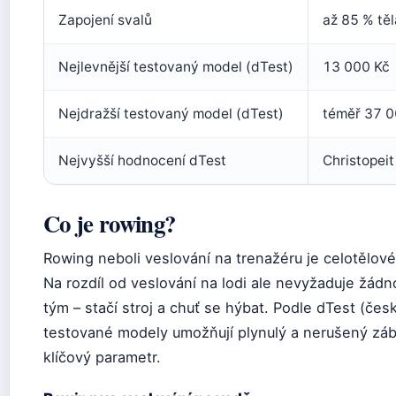
Zapojení svalů
až 85 % těl
Nejlevnější testovaný model (dTest)
13 000 Kč
Nejdražší testovaný model (dTest)
téměř 37 0
Nejvyšší hodnocení dTest
Christopei
Co je rowing?
Rowing neboli veslování na trenažéru je celotělové
Na rozdíl od veslování na lodi ale nevyžaduje žádn
tým – stačí stroj a chuť se hýbat. Podle dTest (če
testované modely umožňují plynulý a nerušený zábě
klíčový parametr.