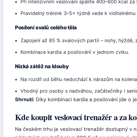
Při intenzivním veslování spálíte 400–600 kcal za
Pravidelný trénink 3–5× týdně vede k viditelnému
Posílení svalů celého těla
Zapojení až 85 % svalových partií – nohy, hýždě, z
Kombinace kardia a posilování v jednom cviku.
Nízká zátěž na klouby
Na rozdíl od běhu nedochází k nárazům na kolena 
Vhodný pro osoby s nadváhou, začátečníky i seni
Shrnutí:
Díky kombinaci kardia a posilování jde o j
Kde koupit veslovací trenažér a za ko
Na českém trhu je veslovací trenažér dostupný v n