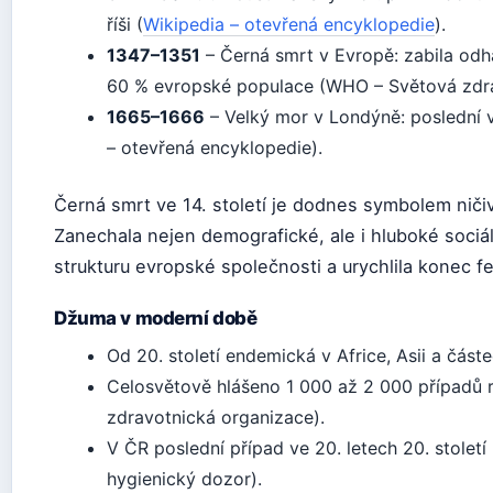
říši (
Wikipedia – otevřená encyklopedie
).
1347–1351
– Černá smrt v Evropě: zabila odh
60 % evropské populace (WHO – Světová zdra
1665–1666
– Velký mor v Londýně: poslední v
– otevřená encyklopedie).
Černá smrt ve 14. století je dodnes symbolem ničiv
Zanechala nejen demografické, ale i hluboké sociá
strukturu evropské společnosti a urychlila konec f
Džuma v moderní době
Od 20. století endemická v Africe, Asii a část
Celosvětově hlášeno 1 000 až 2 000 případů
zdravotnická organizace).
V ČR poslední případ ve 20. letech 20. století
hygienický dozor).