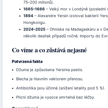
75–200 milionů).
1665–1666
– Velký mor v Londýně (poslední v
1894
– Alexandre Yersin izoloval bakterii Yers
Hongkongu.
2024–2025
– Ohniska na Madagaskaru a v De
několik desítek případů ročně. Importy do Ev
Co víme a co zůstává nejasné
Potvrzená fakta
Džuma je způsobena Yersinia pestis.
Blecha je hlavním vektorem přenosu.
Antibiotika jsou účinná (snížení letality pod 5 %).
Plicní džuma je vysoce smrtelná bez léčby.