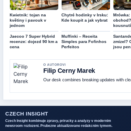
Kwietnik: tojan na
Chytré hodinky v Irsku:
Mrówka:
květiny i pavouk v
Kde koupit a jak vybrat
obchod? 
jednom
kousnutí 
Jaecoo 7 Super Hybrid
Muffinki – Receita
Santande
recenze: dojezd 90 km a
Simples para Fofinhos
zmizel? 
cena
Perfeitos
jsou pen
O AUTOROVI
Filip Cerny Marek
Our desk combines breaking updates with clear
CZECH INSIGHT
Czech Insight kombinuje zpravy, prirucky a analyzy v modernim
newsroom rozlozeni. Prubezne aktualizovano redakcnim tymem.