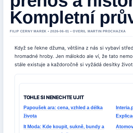
přenos a histor
Kompletní prů
FILIP CERNY MAREK • 2026-06-01 • OVERIL MARTIN PROCHAZKA
Když se řekne džuma, většina z nás si vybaví stř
hromadné hroby. Jen málokdo ale ví, že tato nemoc
stále existuje a každoročně si vyžádá desítky život
TOHLE SI NENECHTE UJIT
Papoušek ara: cena, vzhled a délka
Interia.
života
Explic
It Moda: Kde koupit, sukně, bundy a
Atomové