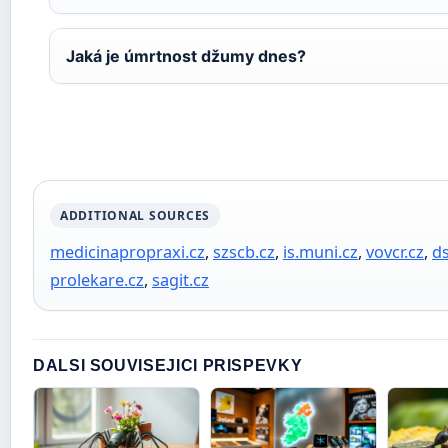
Jaká je úmrtnost džumy dnes?
ADDITIONAL SOURCES
medicinapropraxi.cz
,
szscb.cz
,
is.muni.cz
,
vovcr.cz
,
ds
prolekare.cz
,
sagit.cz
DALSI SOUVISEJICI PRISPEVKY