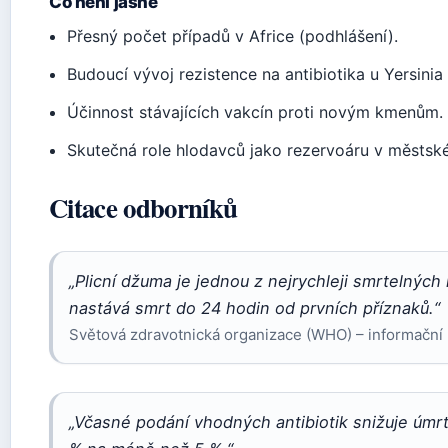
Co není jasné
Přesný počet případů v Africe (podhlášení).
Budoucí vývoj rezistence na antibiotika u Yersinia 
Účinnost stávajících vakcín proti novým kmenům.
Skutečná role hlodavců jako rezervoáru v městsk
Citace odborníků
„Plicní džuma je jednou z nejrychleji smrtelných
nastává smrt do 24 hodin od prvních příznaků.“
Světová zdravotnická organizace (WHO) – informační
„Včasné podání vhodných antibiotik snižuje úm