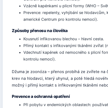
Vzácně kapénkami u plicní formy (WHO – Svět
Prevence: repelenty, vyhýbání se hlodavcům
americké Centrum pro kontrolu nemocí).
Způsoby přenosu na člověka
Kousnutí infikovanou blechou – hlavní cesta.
Přímý kontakt s infikovanými tkáněmi zvířat (
Vdechnutí kapének od nemocného s plicní fo
kontrolu nemocí).
Džuma je zoonóza – přenos probíhá ze zvířete na č
krev na hlodavci, který uhynul, a poté hledá novéh
možný i přímý kontakt s infikovanými tkáněmi neb
Prevence a ochranná opatření
Při pobytu v endemických oblastech: používat