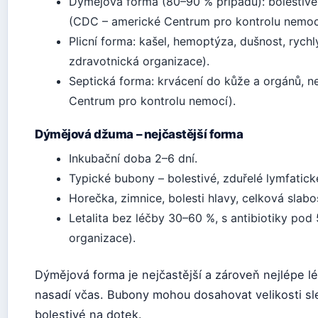
Dýmějová forma (80–90 % případů): bolestivé 
(CDC – americké Centrum pro kontrolu nemoc
Plicní forma: kašel, hemoptýza, dušnost, ryc
zdravotnická organizace).
Septická forma: krvácení do kůže a orgánů, 
Centrum pro kontrolu nemocí).
Dýmějová džuma – nejčastější forma
Inkubační doba 2–6 dní.
Typické bubony – bolestivé, zduřelé lymfatické 
Horečka, zimnice, bolesti hlavy, celková slabo
Letalita bez léčby 30–60 %, s antibiotiky po
organizace).
Dýmějová forma je nejčastější a zároveň nejlépe lé
nasadí včas. Bubony mohou dosahovat velikosti sl
bolestivé na dotek.