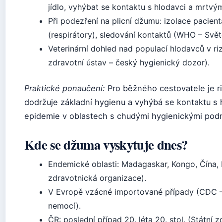
jídlo, vyhýbat se kontaktu s hlodavci a mrtvým
Při podezření na plicní džumu: izolace pacien
(respirátory), sledování kontaktů (WHO – Svě
Veterinární dohled nad populací hlodavců v ri
zdravotní ústav – český hygienický dozor).
Praktické ponaučení:
Pro běžného cestovatele je r
dodržuje základní hygienu a vyhýbá se kontaktu s 
epidemie v oblastech s chudými hygienickými pod
Kde se džuma vyskytuje dnes?
Endemické oblasti: Madagaskar, Kongo, Čína,
zdravotnická organizace).
V Evropě vzácné importované případy (CDC –
nemocí).
ČR: poslední případ 20. léta 20. stol. (Státní 