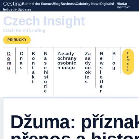
Cestina
Behind the Scenes
Blog
Business
Celebrity News
Digitální
Hledat
Kontakt
Industry Updates
Czech Insight
Czech Denni briefing
PRIRUCKY
D
O
K
N
Zasady
Za
N
B
T
e
o
n
o
a
ochrany
sa
e
l
m
m
a
n
s
osobnic
dy
w
o
a
u
s
t
e
h udaju
co
s
g
t
a
a
hi
ok
l
k
st
ie
e
t
o
s
tt
ri
e
e
r
Džuma: příznak