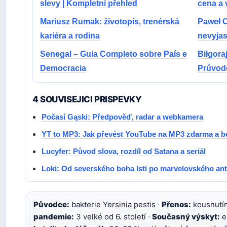
slevy | Kompletní přehled
cena a v
Mariusz Rumak: životopis, trenérská
Paweł Cz
kariéra a rodina
nevyjas
Senegal – Guia Completo sobre País e
Biłgoraj
Democracia
Průvod
4 SOUVISEJICI PRISPEVKY
Počasí Gąski: Předpověď, radar a webkamera
YT to MP3: Jak převést YouTube na MP3 zdarma a 
Lucyfer: Původ slova, rozdíl od Satana a seriál
Loki: Od severského boha lsti po marvelovského ant
Původce:
bakterie Yersinia pestis ·
Přenos:
kousnutím
pandemie:
3 velké od 6. století ·
Současný výskyt:
e