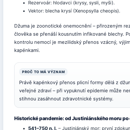
Rezervoár: hlodavci (krysy, sysli, myši).
Vektor: blecha krysí (Xenopsylla cheopis).
Džuma je zoonotické onemocnění – přirozeným rez
člověka se přenáší kousnutím infikované blechy. 
kontrolu nemocí je mezilidský přenos vzácný, výjim
kapénkami.
PROČ TO MÁ VÝZNAM
Právě kapénkový přenos plicní formy dělá z džu
veřejné zdraví – při vypuknutí epidemie může ne
stihnou zasáhnout zdravotnické systémy.
Historické pandemie: od Justiniánského moru po
541–750 n. l.
– Justiniánský mor: první zdok