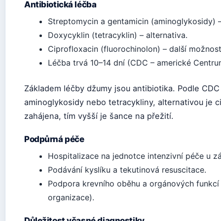
Antibiotická léčba
Streptomycin a gentamicin (aminoglykosidy) – 
Doxycyklin (tetracyklin) – alternativa.
Ciprofloxacin (fluorochinolon) – další možnost
Léčba trvá 10–14 dní (CDC – americké Centru
Základem léčby džumy jsou antibiotika. Podle CDC s
aminoglykosidy nebo tetracykliny, alternativou je c
zahájena, tím vyšší je šance na přežití.
Podpůrná péče
Hospitalizace na jednotce intenzivní péče u 
Podávání kyslíku a tekutinová resuscitace.
Podpora krevního oběhu a orgánových funkcí
organizace).
Důležitost včasné diagnostiky