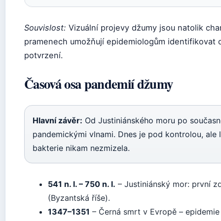
Souvislost:
Vizuální projevy džumy jsou natolik char
pramenech umožňují epidemiologům identifikovat o
potvrzení.
Časová osa pandemií džumy
Hlavní závěr:
Od Justiniánského moru po současn
pandemickými vlnami. Dnes je pod kontrolou, ale l
bakterie nikam nezmizela.
541 n. l. – 750 n. l.
– Justiniánský mor: první
(Byzantská říše).
1347–1351
– Černá smrt v Evropě – epidemie