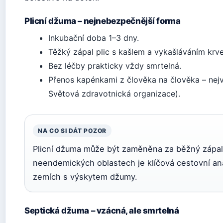
Plicní džuma – nejnebezpečnější forma
Inkubační doba 1–3 dny.
Těžký zápal plic s kašlem a vykašláváním krve
Bez léčby prakticky vždy smrtelná.
Přenos kapénkami z člověka na člověka – nejv
Světová zdravotnická organizace).
NA CO SI DÁT POZOR
Plicní džuma může být zaměněna za běžný zápal p
neendemických oblastech je klíčová cestovní an
zemích s výskytem džumy.
Septická džuma – vzácná, ale smrtelná