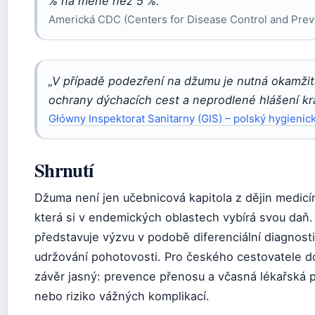
% na méně než 5 %.“
Americká CDC (Centers for Disease Control and Prev
„V případě podezření na džumu je nutná okamžitá
ochrany dýchacích cest a neprodlené hlášení kra
Główny Inspektorat Sanitarny (GIS) – polský hygienic
Shrnutí
Džuma není jen učebnicová kapitola z dějin medicíny
která si v endemických oblastech vybírá svou daň.
představuje výzvu v podobě diferenciální diagnost
udržování pohotovosti. Pro českého cestovatele d
závěr jasný: prevence přenosu a včasná lékařská 
nebo riziko vážných komplikací.