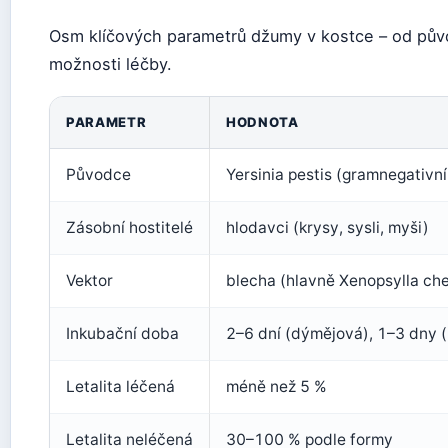
Osm klíčových parametrů džumy v kostce – od pův
možnosti léčby.
PARAMETR
HODNOTA
Původce
Yersinia pestis (gramnegativní
Zásobní hostitelé
hlodavci (krysy, sysli, myši)
Vektor
blecha (hlavně Xenopsylla che
Inkubační doba
2–6 dní (dýmějová), 1–3 dny (
Letalita léčená
méně než 5 %
Letalita neléčená
30–100 % podle formy