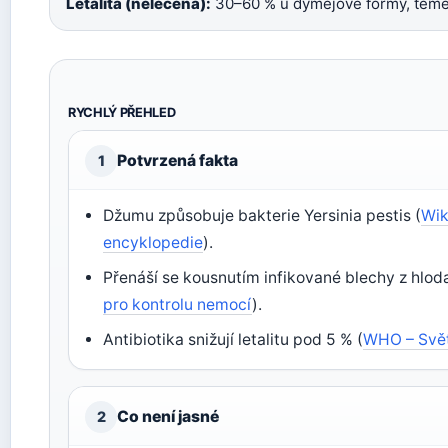
Letalita (neléčená):
30–60 % u dýmějové formy, téměř
RYCHLÝ PŘEHLED
Potvrzená fakta
1
Džumu způsobuje bakterie Yersinia pestis (
Wik
encyklopedie
).
Přenáší se kousnutím infikované blechy z hlod
pro kontrolu nemocí
).
Antibiotika snižují letalitu pod 5 % (
WHO – Svět
Co není jasné
2