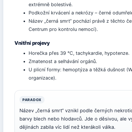
extrémně bolestivé.
Podkožní krvácení a nekrózy – černé odumřelé
Název „černá smrt“ pochází právě z těchto č
Centrum pro kontrolu nemocí).
Vnitřní projevy
Horečka přes 39 °C, tachykardie, hypotenze.
Zmatenost a selhávání orgánů.
U plicní formy: hemoptýza a těžká dušnost (
organizace).
PARADOX
Název „černá smrt“ vznikl podle černých nekrotic
barvy blech nebo hlodavců. Jde o děsivou, ale vý
dějinách zabila víc lidí než kterákoli válka.