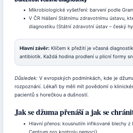
Mikrobiologické vyšetření: barvení podle Gram
V ČR hlášení Státnímu zdravotnímu ústavu, kte
diagnostiku (Státní zdravotní ústav – český h
Hlavní závěr:
Klíčem k přežití je včasná diagnosti
antibiotik. Každá hodina prodlení u plicní formy sn
Důsledek:
V evropských podmínkách, kde je džuma 
rozpoznání. Lékaři by měli mít povědomí o klinic
pacientů s horečkou a dušností.
Jak se džuma přenáší a jak se chráni
Hlavní přenos: kousnutím infikované blechy 
Centrum pro kontrolu nemocí).