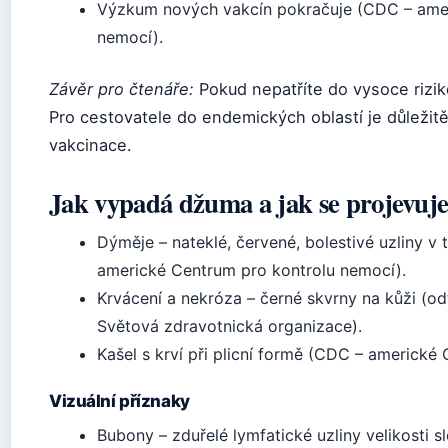
Výzkum nových vakcín pokračuje (CDC – amer
nemocí).
Závěr pro čtenáře:
Pokud nepatříte do vysoce rizik
Pro cestovatele do endemických oblastí je důležit
vakcinace.
Jak vypadá džuma a jak se projevuj
Dýměje – nateklé, červené, bolestivé uzliny v 
americké Centrum pro kontrolu nemocí).
Krvácení a nekróza – černé skvrny na kůži (o
Světová zdravotnická organizace).
Kašel s krví při plicní formě (CDC – americké
Vizuální příznaky
Bubony – zduřelé lymfatické uzliny velikosti sl