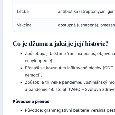
Léčba
antibiotika (streptomycin, gen
Vakcína
dostupná (usmrcená), omezen
Co je džuma a jaká je její historie?
Způsobuje ji bakterie Yersinia pestis, objeven
encyklopedie).
Přenáší se kousnutím infikované blechy (CDC
nemocí).
Způsobila tři velké pandemie: Justiniánský mor (
a pandemie 19. století (WHO – Světová zdravo
Původce a přenos
Původce: gramnegativní bakterie Yersinia pest