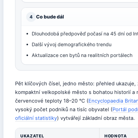
Co bude dál
4
Dlouhodobá předpověď počasí na 45 dní od In
Další vývoj demografického trendu
Aktualizace cen bytů na realitních portálech
Pět klíčových čísel, jedno město: přehled ukazuje,
kompaktní velkopolské město s bohatou historií a
červencové teploty 18–20 °C (
Encyclopaedia Britan
vysoký počet podniků na tisíc obyvatel (
Portál po
oficiální statistiky
) vytvářejí základní obraz města.
UKAZATEL
HODNOTA