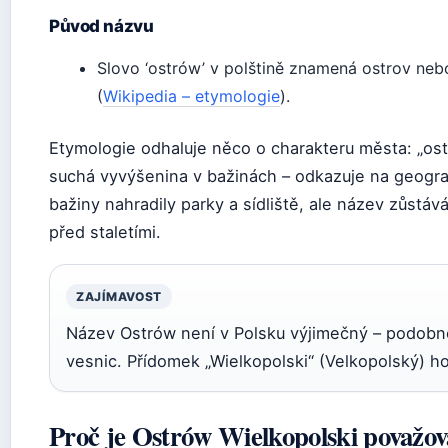
Původ názvu
Slovo ‘ostrów’ v polštině znamená ostrov ne
(
Wikipedia – etymologie
).
Etymologie odhaluje něco o charakteru města: „os
suchá vyvýšenina v bažinách – odkazuje na geogra
bažiny nahradily parky a sídliště, ale název zůstáv
před staletími.
ZAJÍMAVOST
Název Ostrów není v Polsku výjimečný – podobně
vesnic. Přídomek „Wielkopolski“ (Velkopolský) ho
Proč je Ostrów Wielkopolski považo