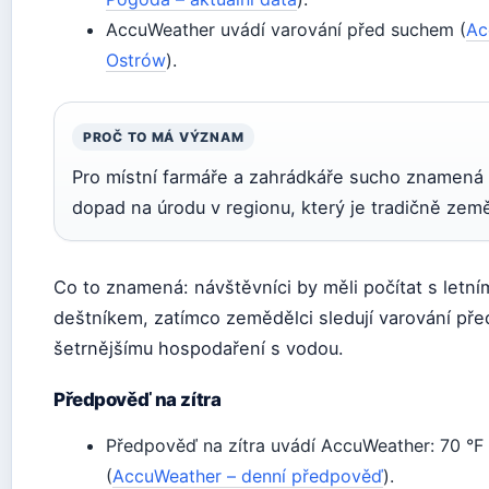
AccuWeather uvádí varování před suchem (
Ac
Ostrów
).
PROČ TO MÁ VÝZNAM
Pro místní farmáře a zahrádkáře sucho znamená
dopad na úrodu v regionu, který je tradičně zem
Co to znamená: návštěvníci by měli počítat s letním
deštníkem, zatímco zemědělci sledují varování pře
šetrnějšímu hospodaření s vodou.
Předpověď na zítra
Předpověď na zítra uvádí AccuWeather: 70 °F 
(
AccuWeather – denní předpověď
).