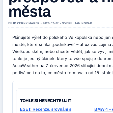
města
FILIP CERNY MAREK • 2026-07-07 • OVERIL JAN NOVAK
Plánujete výlet do polského Velkopolska nebo jen 
městě, které si říká „podnikavé“ – ať už vás zajímá
Wielkopolském, nebo chcete vědět, jak se vyvíjí mí
tohle je jediný článek, který to vše spojuje dohro
AccuWeather na 7. července 2026 slibující denní m
podíváme i na to, co město formovalo od 15. stole
TOHLE SI NENECHTE UJIT
ESET: Recenze, srovnání s
BMW 4 – c