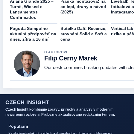
Ariana Grande 2025 –
Pianka montážová: na
Liveball: T
Turnê, Wicked e
co lepí, druhy a návod
fotbalová a
Lançamentos
(2025)
Instagramo
Confirmados
Pogoda Sompolno –
Butelka Dafi: Recenze,
Vertical lab
aktuální předpověď na
srovnání Solid a Soft a
rizika a pé
dnes, zítra a 16 dní
cena
O AUTOROVI
Filip Cerny Marek
Our desk combines breaking updates with clear
CZECH INSIGHT
Czech Insight kombinuje zpravy, prirucky a analyzy v modernim
newsroom rozlozeni. Prubezne aktualizovano redakcnim tymem.
Popularni
Kazdodenni redakcni prehledy a duveryhodne zdroje pro rychle overeni.