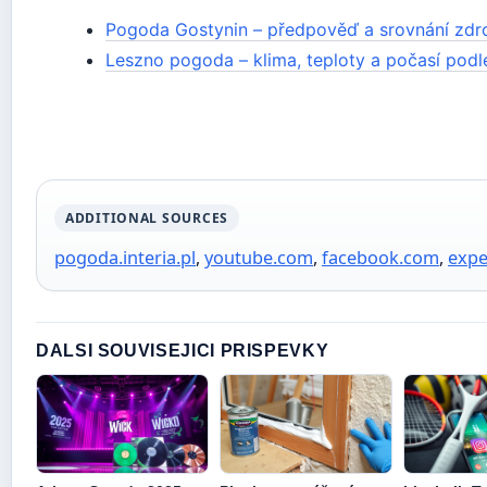
Pogoda Gostynin – předpověď a srovnání zdr
Leszno pogoda – klima, teploty a počasí podl
ADDITIONAL SOURCES
pogoda.interia.pl
,
youtube.com
,
facebook.com
,
expe
DALSI SOUVISEJICI PRISPEVKY