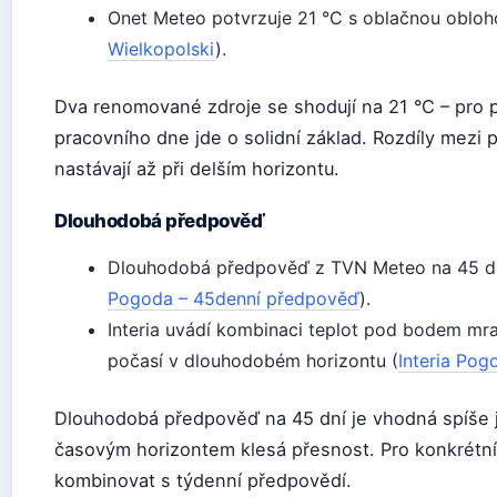
Onet Meteo potvrzuje 21 °C s oblačnou obloh
Wielkopolski
).
Dva renomované zdroje se shodují na 21 °C – pro 
pracovního dne jde o solidní základ. Rozdíly mezi
nastávají až při delším horizontu.
Dlouhodobá předpověď
Dlouhodobá předpověď z TVN Meteo na 45 dní
Pogoda – 45denní předpověď
).
Interia uvádí kombinaci teplot pod bodem mr
počasí v dlouhodobém horizontu (
Interia Pog
Dlouhodobá předpověď na 45 dní je vhodná spíše j
časovým horizontem klesá přesnost. Pro konkrétn
kombinovat s týdenní předpovědí.