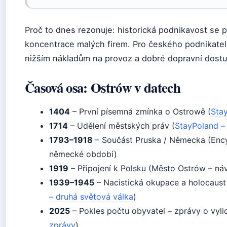
Proč to dnes rezonuje: historická podnikavost se 
koncentrace malých firem. Pro českého podnikatele
nižším nákladům na provoz a dobré dopravní dost
Časová osa: Ostrów v datech
1404
– První písemná zmínka o Ostrowě (
Sta
1714
– Udělení městských práv (
StayPoland – 
1793–1918
– Součást Pruska / Německa (Ency
německé období)
1919
– Připojení k Polsku (Město Ostrów – náv
1939–1945
– Nacistická okupace a holocaust
– druhá světová válka
)
2025
– Pokles počtu obyvatel – zprávy o vyli
zprávy
)