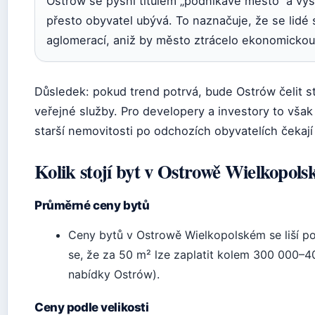
Ostrów se pyšní titulem „podnikavé město“ a vys
přesto obyvatel ubývá. To naznačuje, že se lidé s
aglomerací, aniž by město ztrácelo ekonomickou 
Důsledek: pokud trend potrvá, bude Ostrów čelit st
veřejné služby. Pro developery a investory to však
starší nemovitosti po odchozích obyvatelích čekají
Kolik stojí byt v Ostrowě Wielkopol
Průměrné ceny bytů
Ceny bytů v Ostrowě Wielkopolském se liší pod
se, že za 50 m² lze zaplatit kolem 300 000–4
nabídky Ostrów).
Ceny podle velikosti