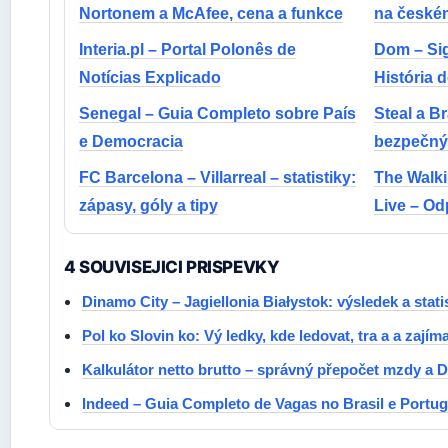
Nortonem a McAfee, cena a funkce
na české
Interia.pl – Portal Polonês de
Dom – Sig
Notícias Explicado
História d
Senegal – Guia Completo sobre País
Steal a B
e Democracia
bezpečný 
FC Barcelona – Villarreal – statistiky:
The Walk
zápasy, góly a tipy
Live – Od
4 SOUVISEJICI PRISPEVKY
Dinamo City – Jagiellonia Białystok: výsledek a stati
Pol ko Slovin ko: Vý ledky, kde ledovat, tra a a zajíma
Kalkulátor netto brutto – správný přepočet mzdy a 
Indeed – Guia Completo de Vagas no Brasil e Portug