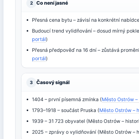
Co není jasné
2
Přesná cena bytu – závisí na konkrétní nabídce
Budoucí trend vylidňování – dosud mírný pokle
portál
)
Přesná předpověď na 16 dní – zůstává proměnl
portál
)
Časový signál
3
1404 – první písemná zmínka (
Město Ostrów – 
1793–1918 – součást Pruska (
Město Ostrów – h
1939 – 31 723 obyvatel (Město Ostrów – histor
2025 – zprávy o vylidňování (Město Ostrów – h