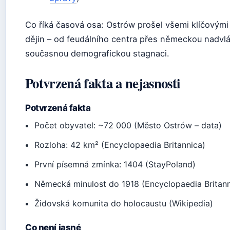
Co říká časová osa: Ostrów prošel všemi klíčovým
dějin – od feudálního centra přes německou nadvl
současnou demografickou stagnaci.
Potvrzená fakta a nejasnosti
Potvrzená fakta
Počet obyvatel: ~72 000 (Město Ostrów – data)
Rozloha: 42 km² (Encyclopaedia Britannica)
První písemná zmínka: 1404 (StayPoland)
Německá minulost do 1918 (Encyclopaedia Britann
Židovská komunita do holocaustu (Wikipedia)
Co není jasné