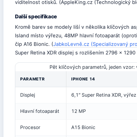
viditelnost otisků. (AppleKing.cz (Technologický bl
Další specifikace
Kromě barev se modely liší v několika klíčových a
Island místo výřezu, 48MP hlavní fotoaparát (opro
čip A16 Bionic. (
JabkoLevně.cz (Specializovaný pr
Super Retina XDR displej s rozlišením 2796 × 1290 
Pět klíčových parametrů, jeden vzor:
PARAMETR
IPHONE 14
Displej
6,1″ Super Retina XDR, výřez
Hlavní fotoaparát
12 MP
Procesor
A15 Bionic