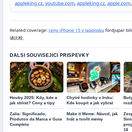
appleking.cz
,
youtube.com
,
appleking.cz
,
apple.com
Related coverage:
ceny iPhone 15 v Japonsku
fördjupar bi
値比較.
DALSI SOUVISEJICI PRISPEVKY
Houby 2025: Kdy, kde a
Chytré hodinky v Irsku:
Buty
jak sbírat? Ceny a tipy
Kde koupit a jak vybrat
rozd
Zalia: Significado,
Make it Meme: Návod, jak
Zes
Produtos da Marca e Guia
hrát a tvořit memy
Sint
Completo
prog
18