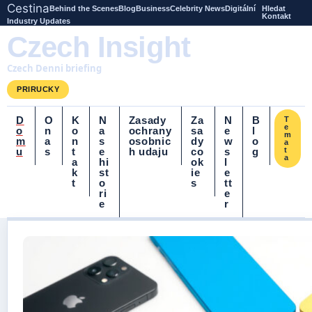
Cestina
Behind the Scenes
Blog
Business
Celebrity News
Digitální
Hledat
Kontakt
Industry Updates
Czech Insight
Czech Denni briefing
PRIRUCKY
D
O
K
N
Zasady
Za
N
B
T
e
o
n
o
a
ochrany
sa
e
l
m
m
a
n
s
osobnic
dy
w
o
a
u
s
t
e
h udaju
co
s
g
t
a
a
hi
ok
l
k
st
ie
e
t
o
s
tt
ri
e
e
r