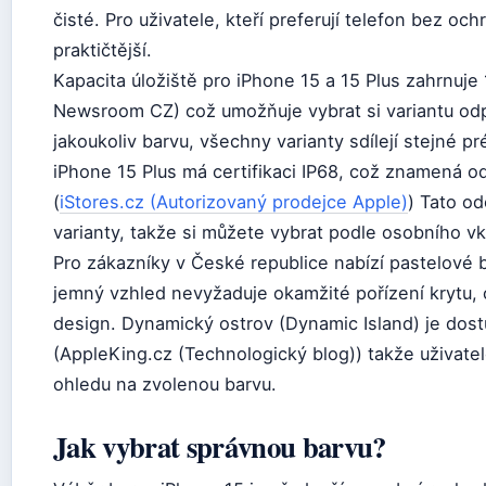
čisté. Pro uživatele, kteří preferují telefon bez oc
praktičtější.
Kapacita úložiště pro iPhone 15 a 15 Plus zahrnuj
Newsroom CZ) což umožňuje vybrat si variantu odpo
jakoukoliv barvu, všechny varianty sdílejí stejné p
iPhone 15 Plus má certifikaci IP68, což znamená o
(
iStores.cz (Autorizovaný prodejce Apple)
) Tato od
varianty, takže si můžete vybrat podle osobního v
Pro zákazníky v České republice nabízí pastelové 
jemný vzhled nevyžaduje okamžité pořízení krytu, 
design. Dynamický ostrov (Dynamic Island) je dos
(AppleKing.cz (Technologický blog)) takže uživatel
ohledu na zvolenou barvu.
Jak vybrat správnou barvu?