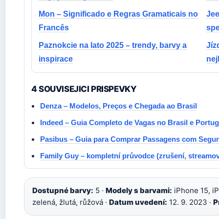
Mon – Significado e Regras Gramaticais no
Jee
Francês
spe
Paznokcie na lato 2025 – trendy, barvy a
Jíz
inspirace
nej
4 SOUVISEJICI PRISPEVKY
Denza – Modelos, Preços e Chegada ao Brasil
Indeed – Guia Completo de Vagas no Brasil e Portug
Pasibus – Guia para Comprar Passagens com Segu
Family Guy – kompletní průvodce (zrušení, streamov
Dostupné barvy:
5 ·
Modely s barvami:
iPhone 15, iP
zelená, žlutá, růžová ·
Datum uvedení:
12. 9. 2023 ·
P