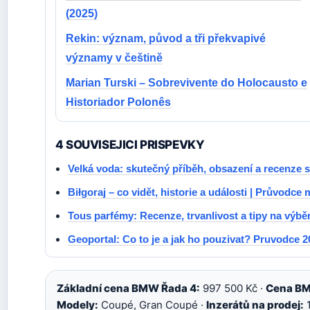
(2025)
Rekin: význam, původ a tři překvapivé
významy v češtině
Marian Turski – Sobrevivente do Holocausto e
Historiador Polonês
4 SOUVISEJICI PRISPEVKY
Velká voda: skutečný příběh, obsazení a recenze s
Biłgoraj – co vidět, historie a události | Průvodce
Tous parfémy: Recenze, trvanlivost a tipy na výbě
Geoportal: Co to je a jak ho pouzivat? Pruvodce 2
Základní cena BMW Řada 4:
997 500 Kč ·
Cena B
Modely:
Coupé, Gran Coupé ·
Inzerátů na prodej:
1