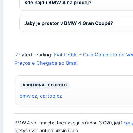
Kde najdu BMW 4 na prodej?
Jaký je prostor v BMW 4 Gran Coupé?
Related reading:
Fiat Doblò – Guia Completo de Ve
Preços e Chegada ao Brasil
ADDITIONAL SOURCES
bmw.cz
,
cartop.cz
BMW 4 sdílí mnoho technologií s řadou 3 G20, jejíž
cen
ojetých variant od nižších cen.