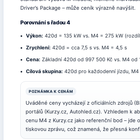
Driver’s Package – může ceník výrazně navýšit.
Porovnání s řadou 4
Výkon:
420d = 135 kW vs. M4 = 275 kW (rozdí
Zrychlení:
420d = cca 7,5 s vs. M4 = 4,5 s
Cena:
Základní 420d od 997 500 Kč vs. M4 od 
Cílová skupina:
420d pro každodenní jízdu, M4
POZNÁMKA K CENÁM
Uváděné ceny vycházejí z oficiálních zdrojů 
portálů (Kurzy.cz, Autohled.cz). Vzhledem k a
cenu M4 z Kurzy.cz jako referenční bod – jde o 
tiskovou zprávu, což znamená, že přesná konf