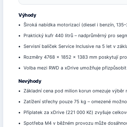
Výhody
Široká nabídka motorizací (diesel i benzín, 135
Praktický kufr 440 litrů – nadprůměrný pro se
Servisní balíček Service Inclusive na 5 let v zák
Rozměry 4768 × 1852 × 1383 mm poskytují pros
Volba mezi RWD a xDrive umožňuje přizpůsobit j
Nevýhody
Základní cena pod milion korun omezuje výběr n
Zatížení střechy pouze 75 kg – omezené možnos
Příplatek za xDrive (221 000 Kč) zvyšuje celko
Spotřeba M4 v běžném provozu může dosáhnou