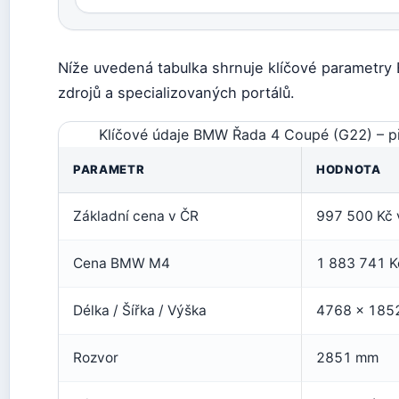
Níže uvedená tabulka shrnuje klíčové parametry
zdrojů a specializovaných portálů.
Klíčové údaje BMW Řada 4 Coupé (G22) – pře
PARAMETR
HODNOTA
Základní cena v ČR
997 500 Kč 
Cena BMW M4
1 883 741 K
Délka / Šířka / Výška
4768 × 185
Rozvor
2851 mm