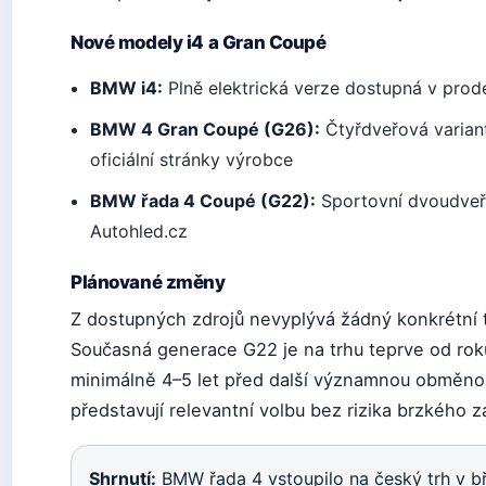
Nové modely i4 a Gran Coupé
BMW i4:
Plně elektrická verze dostupná v prode
BMW 4 Gran Coupé (G26):
Čtyřdveřová variant
oficiální stránky výrobce
BMW řada 4 Coupé (G22):
Sportovní dvoudveřo
Autohled.cz
Plánované změny
Z dostupných zdrojů nevyplývá žádný konkrétní 
Současná generace G22 je na trhu teprve od roku
minimálně 4–5 let před další významnou obměnou
představují relevantní volbu bez rizika brzkého z
Shrnutí:
BMW řada 4 vstoupilo na český trh v b