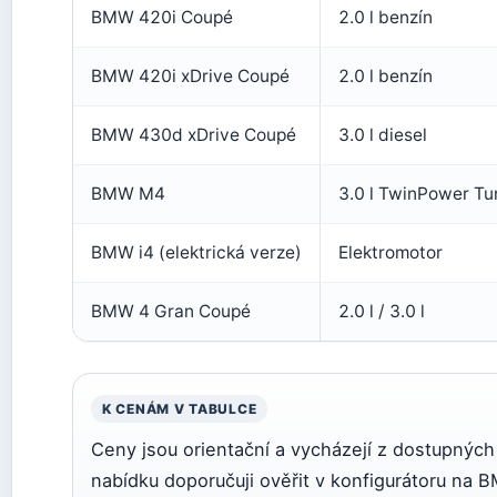
BMW 420i Coupé
2.0 l benzín
BMW 420i xDrive Coupé
2.0 l benzín
BMW 430d xDrive Coupé
3.0 l diesel
BMW M4
3.0 l TwinPower Tu
BMW i4 (elektrická verze)
Elektromotor
BMW 4 Gran Coupé
2.0 l / 3.0 l
K CENÁM V TABULCE
Ceny jsou orientační a vycházejí z dostupných 
nabídku doporučuji ověřit v konfigurátoru na B