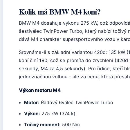
Kolik má BMW M4 koní?
BMW M4 dosahuje výkonu 275 kW, což odpovídá p
šestiválec TwinPower Turbo, který nabízí točiv
dává M4 charakter supersportovního vozu v karo
Srovnáme-li s základní variantou 420d: 135 kW (1
koní činí 190, což se promítá do zrychlení (420d 
sekundy, M4 za 4,5 sekundy). Pro řidiče, kteří h
jednoznačnou volbou – ale za cenu, která přesa
Výkon motoru M4
Motor:
Řadový 6válec TwinPower Turbo
Výkon:
275 kW (374 k)
Točivý moment:
500 Nm