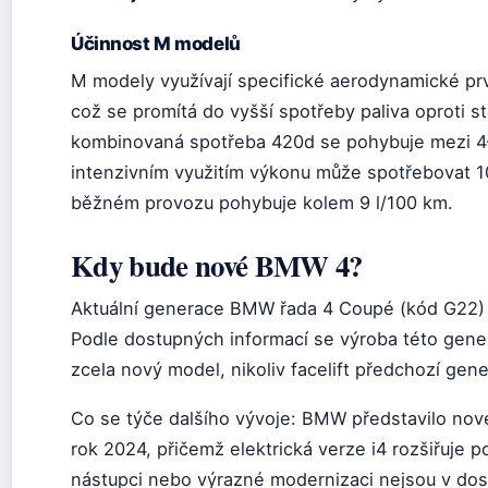
Účinnost M modelů
M modely využívají specifické aerodynamické pr
což se promítá do vyšší spotřeby paliva oproti 
kombinovaná spotřeba 420d se pohybuje mezi 4–
intenzivním využitím výkonu může spotřebovat 1
běžném provozu pohybuje kolem 9 l/100 km.
Kdy bude nové BMW 4?
Aktuální generace BMW řada 4 Coupé (kód G22) v
Podle dostupných informací se výroba této gene
zcela nový model, nikoliv facelift předchozí gen
Co se týče dalšího vývoje: BMW představilo no
rok 2024, přičemž elektrická verze i4 rozšiřuje po
nástupci nebo výrazné modernizaci nejsou v dos