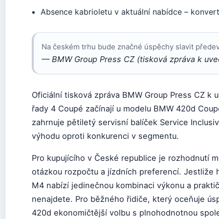
Absence kabrioletu v aktuální nabídce – konvert
Na českém trhu bude značné úspěchy slavit před
— BMW Group Press CZ (tisková zpráva k uved
Oficiální tisková zpráva BMW Group Press CZ k 
řady 4 Coupé začínají u modelu BMW 420d Coup
zahrnuje pětiletý servisní balíček Service Inclusi
výhodu oproti konkurenci v segmentu.
Pro kupujícího v České republice je rozhodnut
otázkou rozpočtu a jízdních preferencí. Jestliže
M4 nabízí jedinečnou kombinaci výkonu a praktič
nenajdete. Pro běžného řidiče, který oceňuje úsp
420d ekonomičtější volbu s plnohodnotnou spol