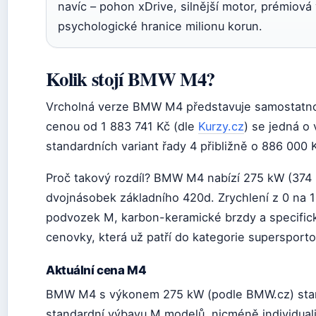
navíc – pohon xDrive, silnější motor, prémiov
psychologické hranice milionu korun.
Kolik stojí BMW M4?
Vrcholná verze BMW M4 představuje samostatnou
cenou od 1 883 741 Kč (dle
Kurzy.cz
) se jedná o
standardních variant řady 4 přibližně o 886 000 
Proč takový rozdíl? BMW M4 nabízí 275 kW (374 
dvojnásobek základního 420d. Zrychlení z 0 na 
podvozek M, karbon-keramické brzdy a specifick
cenovky, která už patří do kategorie supersport
Aktuální cena M4
BMW M4 s výkonem 275 kW (podle BMW.cz) startu
standardní výbavu M modelů, nicméně individuali