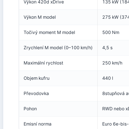
Výkon 420d xDrive
135 kW (184
Výkon M model
275 kW (374
Točivý moment M model
500 Nm
Zrychlení M model (0–100 km/h)
4,5 s
Maximální rychlost
250 km/h
Objem kufru
440 l
Převodovka
8stupňová a
Pohon
RWD nebo xD
Emisní norma
Euro 6e-bis