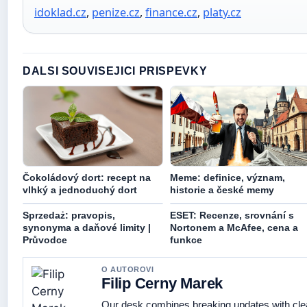
idoklad.cz
,
penize.cz
,
finance.cz
,
platy.cz
DALSI SOUVISEJICI PRISPEVKY
Čokoládový dort: recept na
Meme: definice, význam,
vlhký a jednoduchý dort
historie a české memy
Sprzedaż: pravopis,
ESET: Recenze, srovnání s
synonyma a daňové limity |
Nortonem a McAfee, cena a
Průvodce
funkce
O AUTOROVI
Filip Cerny Marek
Our desk combines breaking updates with clear