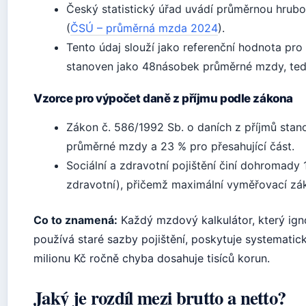
Český statistický úřad uvádí průměrnou hrub
(
ČSÚ – průměrná mzda 2024
).
Tento údaj slouží jako referenční hodnota pro
stanoven jako 48násobek průměrné mzdy, ted
Vzorce pro výpočet daně z příjmu podle zákona
Zákon č. 586/1992 Sb. o daních z příjmů sta
průměrné mzdy a 23 % pro přesahující část.
Sociální a zdravotní pojištění činí dohromady
zdravotní), přičemž maximální vyměřovací zá
Co to znamená:
Každý mzdový kalkulátor, který igno
používá staré sazby pojištění, poskytuje systematick
milionu Kč ročně chyba dosahuje tisíců korun.
Jaký je rozdíl mezi brutto a netto?