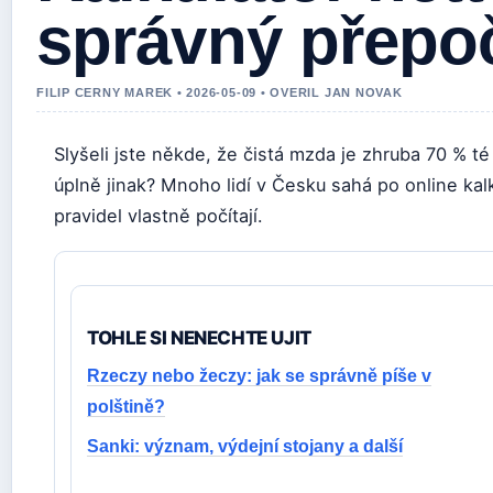
správný přepo
FILIP CERNY MAREK • 2026-05-09 • OVERIL JAN NOVAK
Slyšeli jste někde, že čistá mzda je zhruba 70 % t
úplně jinak? Mnoho lidí v Česku sahá po online kalk
pravidel vlastně počítají.
TOHLE SI NENECHTE UJIT
Rzeczy nebo žeczy: jak se správně píše v
polštině?
Sanki: význam, výdejní stojany a další