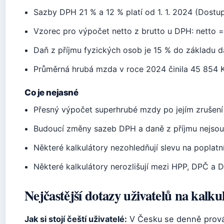
Sazby DPH 21 % a 12 % platí od 1. 1. 2024 (Dostu
Vzorec pro výpočet netto z brutto u DPH: netto = 
Daň z příjmu fyzických osob je 15 % do základu d
Průměrná hrubá mzda v roce 2024 činila 45 854 
Co je nejasné
Přesný výpočet superhrubé mzdy po jejím zrušení v
Budoucí změny sazeb DPH a daně z příjmu nejsou
Některé kalkulátory nezohledňují slevu na poplatn
Některé kalkulátory nerozlišují mezi HPP, DPČ a D
Nejčastější dotazy uživatelů na kalku
Jak si stojí čeští uživatelé:
V Česku se denně provád