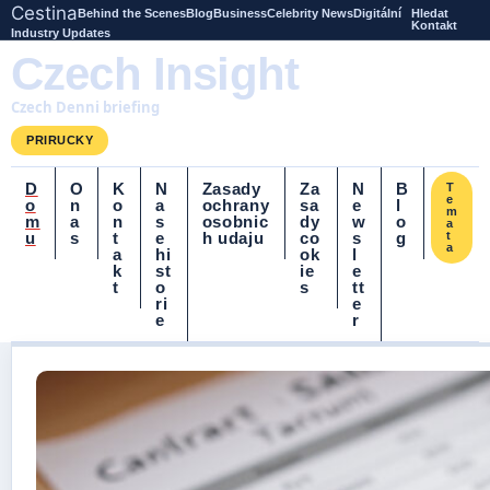
Cestina
Behind the Scenes
Blog
Business
Celebrity News
Digitální
Hledat
Kontakt
Industry Updates
Czech Insight
Czech Denni briefing
PRIRUCKY
D
O
K
N
Zasady
Za
N
B
T
e
o
n
o
a
ochrany
sa
e
l
m
m
a
n
s
osobnic
dy
w
o
a
u
s
t
e
h udaju
co
s
g
t
a
a
hi
ok
l
k
st
ie
e
t
o
s
tt
ri
e
e
r