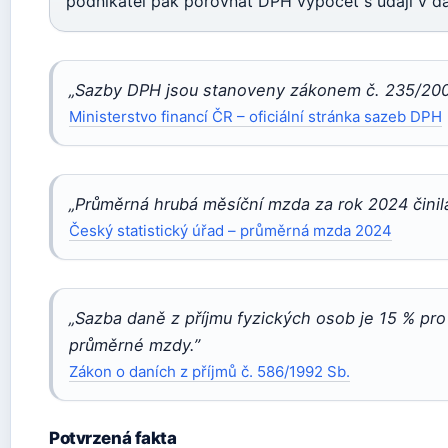
podnikatel pak porovnat DPH výpočet s údaji v d
„Sazby DPH jsou stanoveny zákonem č. 235/2004
Ministerstvo financí ČR – oficiální stránka sazeb DPH
„Průměrná hrubá měsíční mzda za rok 2024 činil
Český statistický úřad – průměrná mzda 2024
„Sazba daně z příjmu fyzických osob je 15 % pr
průměrné mzdy.”
Zákon o daních z příjmů č. 586/1992 Sb.
Potvrzená fakta