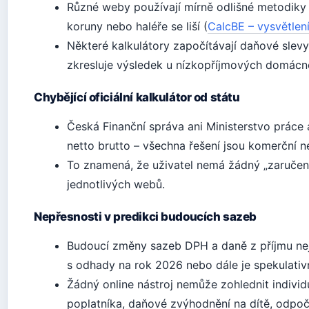
Různé weby používají mírně odlišné metodiky
koruny nebo haléře se liší (
CalcBE – vysvětlen
Některé kalkulátory započítávají daňové slevy 
zkresluje výsledek u nízkopříjmových domácno
Chybějící oficiální kalkulátor od státu
Česká Finanční správa ani Ministerstvo práce a
netto brutto – všechna řešení jsou komerční n
To znamená, že uživatel nemá žádný „zaručeně
jednotlivých webů.
Nepřesnosti v predikci budoucích sazeb
Budoucí změny sazeb DPH a daně z příjmu nejso
s odhady na rok 2026 nebo dále je spekulativn
Žádný online nástroj nemůže zohlednit individ
poplatníka, daňové zvýhodnění na dítě, odpoč