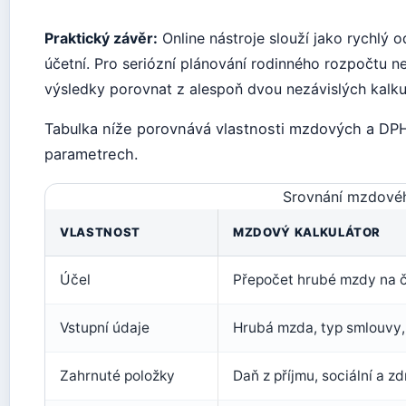
Praktický závěr:
Online nástroje slouží jako rychlý 
účetní. Pro seriózní plánování rodinného rozpočtu 
výsledky porovnat z alespoň dvou nezávislých kalku
Tabulka níže porovnává vlastnosti mzdových a DPH 
parametrech.
Srovnání mzdovéh
VLASTNOST
MZDOVÝ KALKULÁTOR
Účel
Přepočet hrubé mzdy na č
Vstupní údaje
Hrubá mzda, typ smlouvy,
Zahrnuté položky
Daň z příjmu, sociální a zd