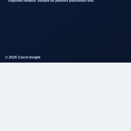
Odpoved redakce: obvykle do jednoho pracovniho dne.
© 2026 Czech Insight