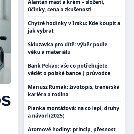
Alantan mast a krém – složení,
účinky, cena a zkušenosti
Chytré hodinky v Irsku: Kde koupit a
jak vybrat
Skluzavka pro dítě: výběr podle
věku a materiálu
Bank Pekao: vše co potřebujete
vědět o polské bance | průvodce
Mariusz Rumak: životopis, trenérská
os
kariéra a rodina
Pianka montážová: na co lepí, druhy
a návod (2025)
Atomové hodiny: princip, přesnost,