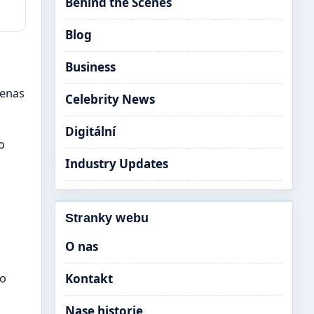
Behind the Scenes
Blog
Business
penas
Celebrity News
Digitální
o
Industry Updates
Stranky webu
O nas
Kontakt
do
Nase historie