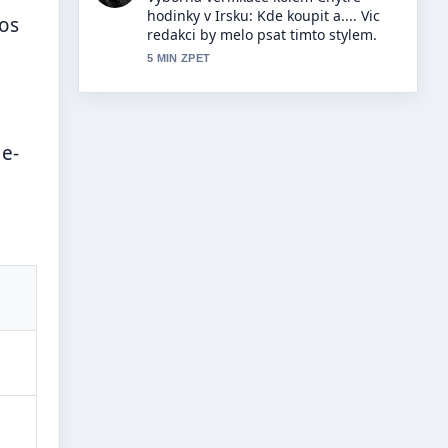
původ a osobnosti (Ivan, František,....
sos
Je to nejprehlednejsi souhrn, ktery
jsem dnes videl.
7 MIN ZPET
e-