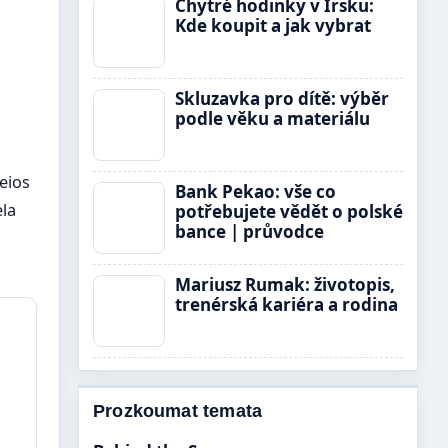
Chytré hodinky v Irsku:
Kde koupit a jak vybrat
Skluzavka pro dítě: výběr
podle věku a materiálu
eios
Bank Pekao: vše co
ela
potřebujete vědět o polské
bance | průvodce
Mariusz Rumak: životopis,
trenérská kariéra a rodina
Prozkoumat temata