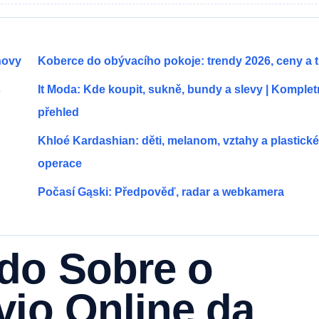
novy
Koberce do obývacího pokoje: trendy 2026, ceny a t
s
It Moda: Kde koupit, sukně, bundy a slevy | Komplet
přehled
Khloé Kardashian: děti, melanom, vztahy a plastické
operace
Počasí Gąski: Předpověď, radar a webkamera
do Sobre o
vio Online da