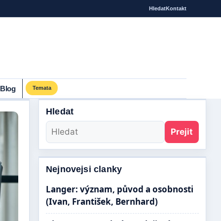
Hledat
Kontakt
Blog
Temata
Hledat
Prejit
Nejnovejsi clanky
Langer: význam, původ a osobnosti
(Ivan, František, Bernhard)