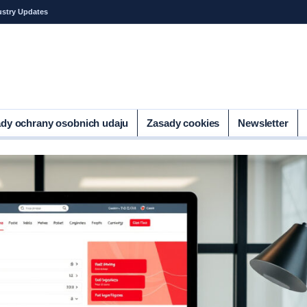
ustry Updates
dy ochrany osobnich udaju
Zasady cookies
Newsletter