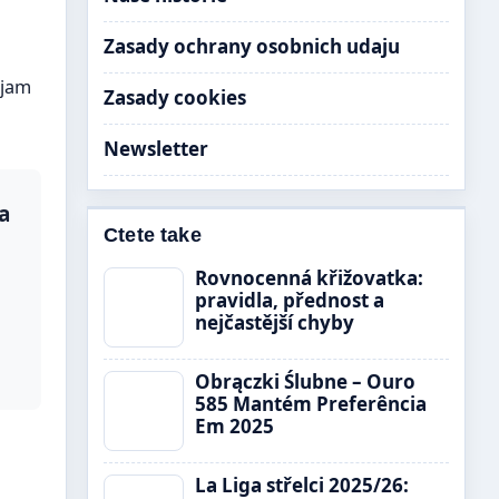
Zasady ochrany osobnich udaju
ejam
Zasady cookies
Newsletter
a
Ctete take
Rovnocenná křižovatka:
pravidla, přednost a
nejčastější chyby
Obrączki Ślubne – Ouro
585 Mantém Preferência
Em 2025
La Liga střelci 2025/26: