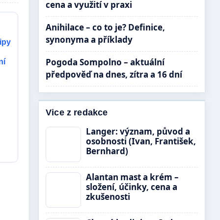
cena a využití v praxi
Anihilace – co to je? Definice,
synonyma a příklady
ipy
Pogoda Sompolno – aktuální
ní
předpověď na dnes, zítra a 16 dní
Vice z redakce
Langer: význam, původ a
osobnosti (Ivan, František,
Bernhard)
Alantan mast a krém –
složení, účinky, cena a
zkušenosti