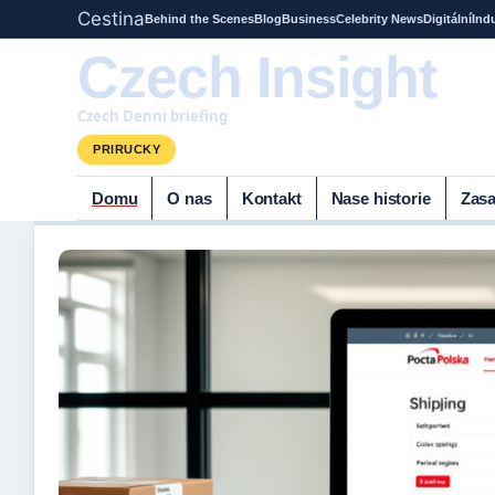
Cestina
Behind the Scenes
Blog
Business
Celebrity News
Digitální
Ind
Czech Insight
Czech Denni briefing
PRIRUCKY
Domu
O nas
Kontakt
Nase historie
Zasa