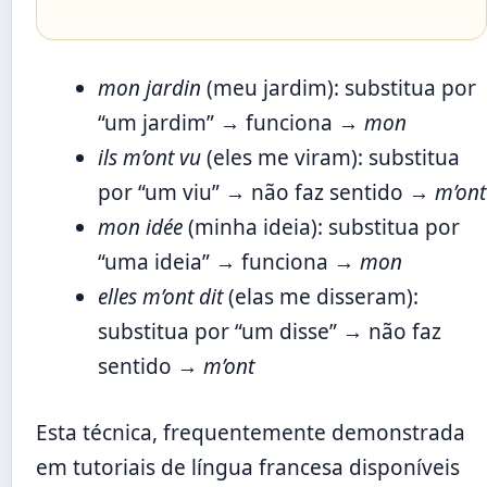
mon jardin
(meu jardim): substitua por
“um jardim” → funciona →
mon
ils m’ont vu
(eles me viram): substitua
por “um viu” → não faz sentido →
m’ont
mon idée
(minha ideia): substitua por
“uma ideia” → funciona →
mon
elles m’ont dit
(elas me disseram):
substitua por “um disse” → não faz
sentido →
m’ont
Esta técnica, frequentemente demonstrada
em tutoriais de língua francesa disponíveis