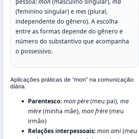
pessoa:
mon
(masculino singular),
ma
(feminino singular) e
mes
(plural,
independente do gênero). A escolha
entre as formas depende do gênero e
número do substantivo que acompanha
o possessivo.
Aplicações práticas de “mon” na comunicação
diária
Parentesco:
mon père
(meu pai),
ma
mère
(minha mãe),
mon frère
(meu
irmão)
Relações interpessoais:
mon ami
(meu