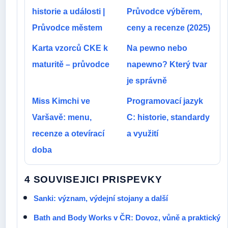
historie a události |
Průvodce výběrem,
Průvodce městem
ceny a recenze (2025)
Karta vzorců CKE k
Na pewno nebo
maturitě – průvodce
napewno? Který tvar
je správně
Miss Kimchi ve
Programovací jazyk
Varšavě: menu,
C: historie, standardy
recenze a otevírací
a využití
doba
4 SOUVISEJICI PRISPEVKY
Sanki: význam, výdejní stojany a další
Bath and Body Works v ČR: Dovoz, vůně a praktický