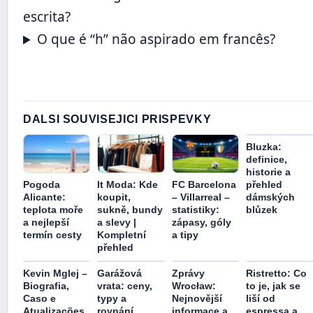
escrita?
O que é “h” não aspirado em francês?
DALSI SOUVISEJICI PRISPEVKY
Bluzka:
definice,
historie a
Pogoda
It Moda: Kde
FC Barcelona
přehled
Alicante:
koupit,
– Villarreal –
dámských
teplota moře
sukně, bundy
statistiky:
blůzek
a nejlepší
a slevy |
zápasy, góly
termín cesty
Kompletní
a tipy
přehled
Kevin Mglej –
Garážová
Zprávy
Ristretto: Co
Biografia,
vrata: ceny,
Wrocław:
to je, jak se
Caso e
typy a
Nejnovější
liší od
Atualizações
rovnání
informace a
espressa a