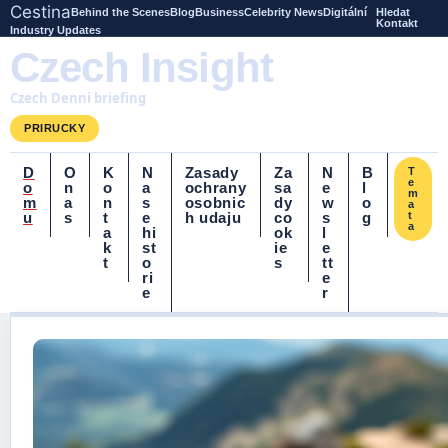
Cestina
Behind the Scenes
Blog
Business
Celebrity News
Digitální
Hledat
Kontakt
Industry Updates
Czech Insight
Czech Denni briefing
PRIRUCKY
D
O
K
N
Zasady
Za
N
B
T
e
o
n
o
a
ochrany
sa
e
l
m
m
a
n
s
osobnic
dy
w
o
a
u
s
t
e
h udaju
co
s
g
t
a
a
hi
ok
l
k
st
ie
e
t
o
s
tt
ri
e
e
r