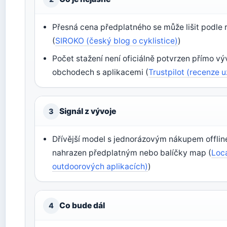
Přesná cena předplatného se může lišit podle r
(
SIROKO (český blog o cyklistice)
)
Počet stažení není oficiálně potvrzen přímo vý
obchodech s aplikacemi (
Trustpilot (recenze u
Signál z vývoje
3
Dřívější model s jednorázovým nákupem offlin
nahrazen předplatným nebo balíčky map (
Loca
outdoorových aplikacích)
)
Co bude dál
4