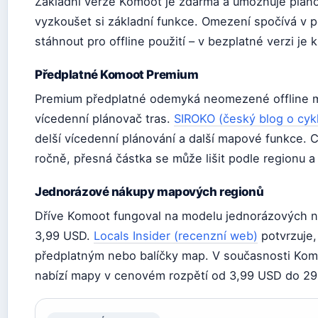
Základní verze Komoot je zdarma a umožňuje plánov
vyzkoušet si základní funkce. Omezení spočívá v p
stáhnout pro offline použití – v bezplatné verzi je 
Předplatné Komoot Premium
Premium předplatné odemyká neomezené offline ma
vícedenní plánovač tras.
SIROKO (český blog o cykl
delší vícedenní plánování a další mapové funkce. 
ročně, přesná částka se může lišit podle regionu a 
Jednorázové nákupy mapových regionů
Dříve Komoot fungoval na modelu jednorázových ná
3,99 USD.
Locals Insider (recenzní web)
potvrzuje,
předplatným nebo balíčky map. V současnosti Ko
nabízí mapy v cenovém rozpětí od 3,99 USD do 29