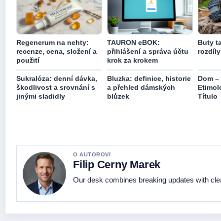
Regenerum na nehty:
TAURON eBOK:
Buty ta
recenze, cena, složení a
přihlášení a správa účtu
rozdíl
použití
krok za krokem
Sukralóza: denní dávka,
Bluzka: definice, historie
Dom – 
škodlivost a srovnání s
a přehled dámských
Etimol
jinými sladidly
blůzek
Título
O AUTOROVI
Filip Cerny Marek
Our desk combines breaking updates with clear