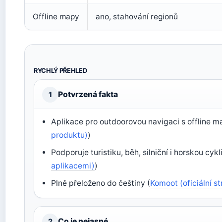
Offline mapy
ano, stahování regionů
RYCHLÝ PŘEHLED
Potvrzená fakta
1
Aplikace pro outdoorovou navigaci s offline m
produktu)
)
Podporuje turistiku, běh, silniční i horskou cykli
aplikacemi)
)
Plně přeloženo do češtiny (
Komoot (oficiální s
Co je nejasné
2