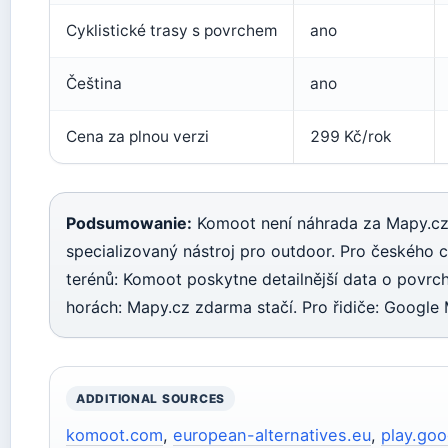
Cyklistické trasy s povrchem
ano
Čeština
ano
Cena za plnou verzi
299 Kč/rok
Podsumowanie:
Komoot není náhrada za Mapy.cz 
specializovaný nástroj pro outdoor. Pro českého c
terénů: Komoot poskytne detailnější data o povrc
horách: Mapy.cz zdarma stačí. Pro řidiče: Google 
ADDITIONAL SOURCES
komoot.com
,
european-alternatives.eu
,
play.go