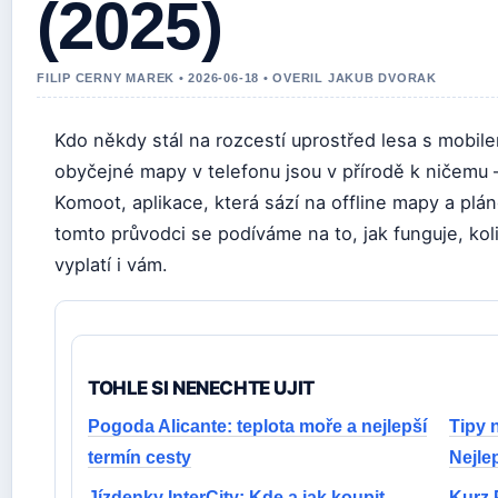
(2025)
FILIP CERNY MAREK • 2026-06-18 • OVERIL JAKUB DVORAK
Kdo někdy stál na rozcestí uprostřed lesa s mobilem,
obyčejné mapy v telefonu jsou v přírodě k ničemu –
Komoot, aplikace, která sází na offline mapy a plán
tomto průvodci se podíváme na to, jak funguje, kolik
vyplatí i vám.
TOHLE SI NENECHTE UJIT
Pogoda Alicante: teplota moře a nejlepší
Tipy n
termín cesty
Nejlep
Jízdenky InterCity: Kde a jak koupit
Kurz 