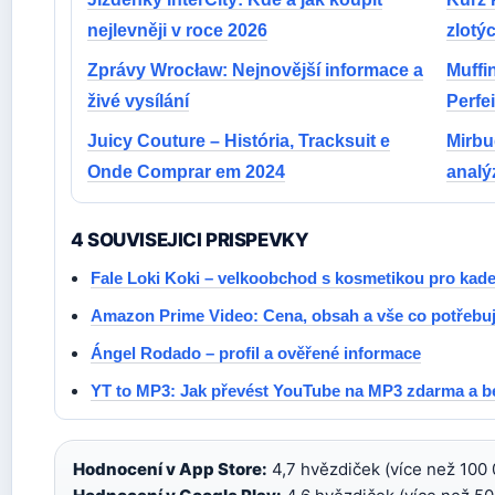
nejlevněji v roce 2026
zlotý
Zprávy Wrocław: Nejnovější informace a
Muffi
živé vysílání
Perfe
Juicy Couture – História, Tracksuit e
Mirbu
Onde Comprar em 2024
analý
4 SOUVISEJICI PRISPEVKY
Fale Loki Koki – velkoobchod s kosmetikou pro kade
Amazon Prime Video: Cena, obsah a vše co potřebuj
Ángel Rodado – profil a ověřené informace
YT to MP3: Jak převést YouTube na MP3 zdarma a 
Hodnocení v App Store:
4,7 hvězdiček (více než 100 