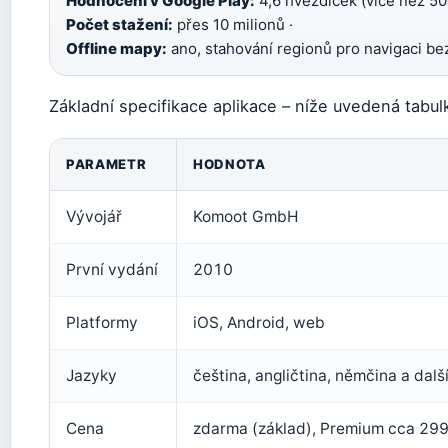
Hodnocení v Google Play:
4,6 hvězdiček (více než 50
Počet stažení:
přes 10 milionů ·
Offline mapy:
ano, stahování regionů pro navigaci be
Základní specifikace aplikace – níže uvedená tabu
PARAMETR
HODNOTA
Vývojář
Komoot GmbH
První vydání
2010
Platformy
iOS, Android, web
Jazyky
čeština, angličtina, němčina a dalš
Cena
zdarma (základ), Premium cca 299