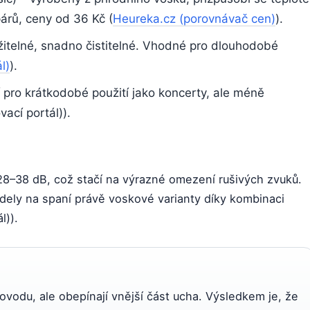
párů, ceny od 36 Kč (
Heureka.cz (porovnávač cen)
).
telné, snadno čistitelné. Vhodné pro dlouhodobé
l)
).
í pro krátkodobé použití jako koncerty, ale méně
ací portál)).
 28–38 dB, což stačí na výrazné omezení rušivých zvuků.
odely na spaní právě voskové varianty díky kombinaci
l)).
vodu, ale obepínají vnější část ucha. Výsledkem je, že