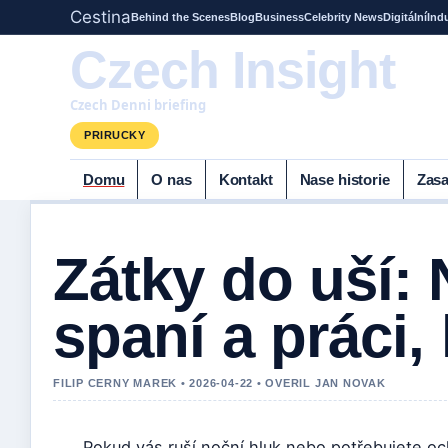
Cestina
Behind the Scenes
Blog
Business
Celebrity News
Digitální
Ind
Czech Insight
Czech Denni briefing
PRIRUCKY
Domu
O nas
Kontakt
Nase historie
Zasa
Zátky do uší: 
spaní a práci,
FILIP CERNY MAREK • 2026-04-22 • OVERIL JAN NOVAK
Pokud vás ruší noční hluk nebo potřebujete och