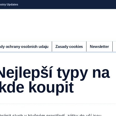
ustry Updates
dy ochrany osobnich udaju
Zasady cookies
Newsletter
Nejlepší typy na
 kde koupit
ránit sluch v hlučném prostředí, zátky do uší jsou