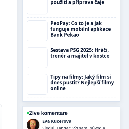
použití a příprava čaje
PeoPay: Co to je a jak
funguje mobilní aplikace
Bank Pekao
Sestava PSG 2025: Hráči,
trenér a majitel v kostce
Tipy na filmy: Jaký film si
dnes pustit? Nejlepší filmy
online
Zive komentare
David Vesely
Uzitecny kontext k Alantan mast a