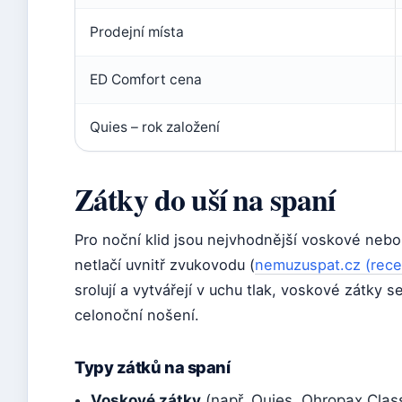
Prodejní místa
ED Comfort cena
Quies – rok založení
Zátky do uší na spaní
Pro noční klid jsou nejvhodnější voskové nebo 
netlačí uvnitř zvukovodu (
nemuzuspat.cz (recen
srolují a vytvářejí v uchu tlak, voskové zátky 
celonoční nošení.
Typy zátků na spaní
Voskové zátky
(např. Quies, Ohropax Class