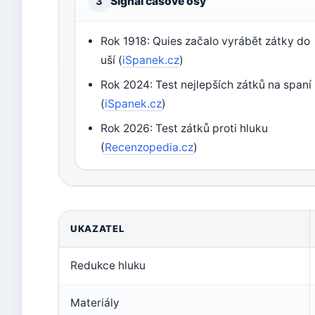
Signál časové osy
3
Rok 1918: Quies začalo vyrábět zátky do
uší (
iSpanek.cz
)
Rok 2024: Test nejlepších zátků na spaní
(
iSpanek.cz
)
Rok 2026: Test zátků proti hluku
(
Recenzopedia.cz
)
UKAZATEL
Redukce hluku
Materiály