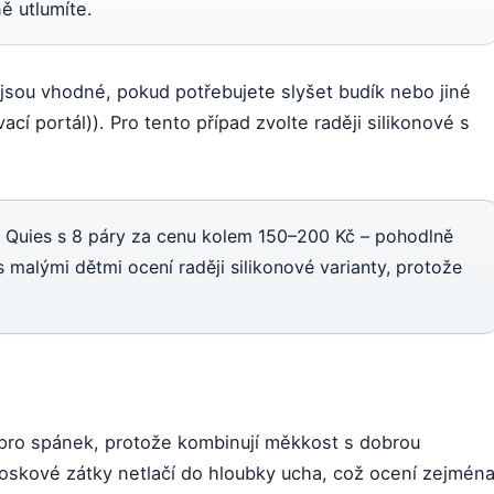
ě utlumíte.
jsou vhodné, pokud potřebujete slyšet budík nebo jiné
cí portál)). Pro tento případ zvolte raději silikonové s
y Quies s 8 páry za cenu kolem 150–200 Kč – pohodlně
 malými dětmi ocení raději silikonové varianty, protože
 pro spánek, protože kombinují měkkost s dobrou
 voskové zátky netlačí do hloubky ucha, což ocení zejmén