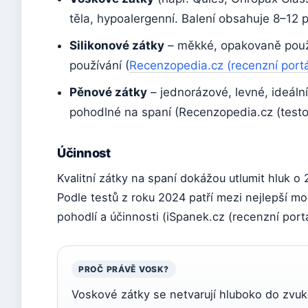
těla, hypoalergenní. Balení obsahuje 8–12 
Silikonové zátky
– měkké, opakovaně použi
používání (
Recenzopedia.cz (recenzní portá
Pěnové zátky
– jednorázové, levné, ideáln
pohodlné na spaní (Recenzopedia.cz (testov
Účinnost
Kvalitní zátky na spaní dokážou utlumit hluk o
Podle testů z roku 2024 patří mezi nejlepší m
pohodlí a účinnosti (iSpanek.cz (recenzní portá
PROČ PRÁVĚ VOSK?
Voskové zátky se netvarují hluboko do zvuko