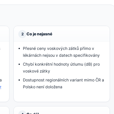
Co je nejasné
2
8
Přesné ceny voskových zátků přímo v
lékárnách nejsou v datech specifikovány
Chybí konkrétní hodnoty útlumu (dB) pro
voskové zátky
a
Dostupnost regionálních variant mimo ČR a
z
Polsko není doložena