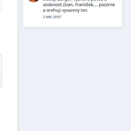
krém – složení, účinky,.... Prosim
pokracujte v prubeznych
aktualizacich.
5 MIN ZPET
a