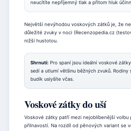
neucítíte nepříjemný tlak a přitom hluk účinn
Největší nevýhodou voskových zátků je, že ne
důležité zvuky v noci (Recenzopedia.cz (testova
nižší hustotou.
Shrnutí:
Pro spaní jsou ideální voskové zátk
sedí a utlumí většinu běžných zvuků. Rodiny s
budík uslyšíte včas.
Voskové zátky do uší
Voskové zátky patří mezi nejoblíbenější volbu
přilnavostí. Na rozdíl od pěnových variant se