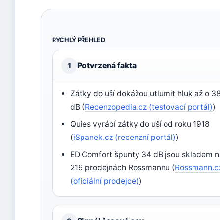
RYCHLÝ PŘEHLED
Potvrzená fakta
1
Zátky do uší dokážou utlumit hluk až o 3
dB (
Recenzopedia.cz (testovací portál)
)
Quies vyrábí zátky do uší od roku 1918
(
iSpanek.cz (recenzní portál)
)
ED Comfort špunty 34 dB jsou skladem n
219 prodejnách Rossmannu (
Rossmann.c
(oficiální prodejce)
)