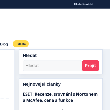
Hledat
Kontakt
Blog
Temata
Hledat
Prejit
Nejnovejsi clanky
ESET: Recenze, srovnání s Nortonem
a McAfee, cena a funkce