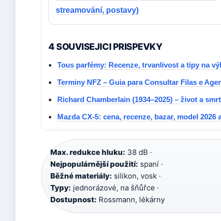
streamování, postavy)
4 SOUVISEJICI PRISPEVKY
Tous parfémy: Recenze, trvanlivost a tipy na vý
Terminy NFZ – Guia para Consultar Filas e Ag
Richard Chamberlain (1934–2025) – život a smr
Mazda CX-5: cena, recenze, bazar, model 2026 
Max. redukce hluku:
38 dB ·
Nejpopulárnější použití:
spaní ·
Běžné materiály:
silikon, vosk ·
Typy:
jednorázové, na šňůřce ·
Dostupnost:
Rossmann, lékárny