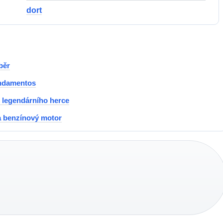
dort
běr
endamentos
t legendárního herce
a benzínový motor