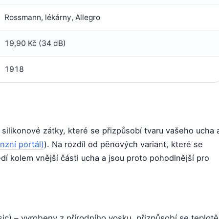
Rossmann, lékárny, Allegro
19,90 Kč (34 dB)
1918
silikonové zátky, které se přizpůsobí tvaru vašeho ucha 
zní portál)
). Na rozdíl od pěnových variant, které se
sedí kolem vnější části ucha a jsou proto pohodlnější pro
ic) – vyrobeny z přírodního vosku, přizpůsobí se teplotě