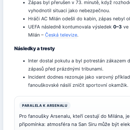
Zápas byl přerušen v 73. minutě, když rozhod
vyhodnotil situaci jako nebezpečnou.
Hráči AC Milán odešli do kabin, zápas nebyl 
UEFA následně kontumovala výsledek
0–3
ve 
Milán –
Česká televize
.
Následky a tresty
Inter dostal pokutu a byl potrestán zákazem
zápasů před prázdnými tribunami.
Incident dodnes rezonuje jako varovný příklad
fanouškovské násilí zničit sportovní okamžik.
PARALELA K ARSENALU
Pro fanoušky Arsenalu, kteří cestují do Milána, je
připomínka: atmosféra na San Siru může být elektr