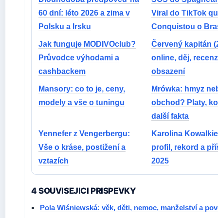
60 dní: léto 2026 a zima v
Viral do TikTok q
Polsku a Irsku
Conquistou o Bras
Jak funguje MODIVOclub?
Červený kapitán (
Průvodce výhodami a
online, děj, recenz
cashbackem
obsazení
Mansory: co to je, ceny,
Mrówka: hmyz ne
modely a vše o tuningu
obchod? Platy, ko
další fakta
Yennefer z Vengerbergu:
Karolina Kowalkie
Vše o kráse, postižení a
profil, rekord a př
vztazích
2025
4 SOUVISEJICI PRISPEVKY
Pola Wiśniewská: věk, děti, nemoc, manželství a pov