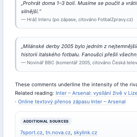
„Prohrát doma 1–3 bolí. Musíme se poučit a vráti
silnější.“
— Hráč Interu (po zápase, citováno FotbalZpravy.cz)
„Milánské derby 2005 bylo jedním z nejtemnější
historii italského fotbalu. Fanoušci přešli všech
— Novinář BBC (komentář 2005, citováno Česká telev
These comments underline the intensity of the riva
Related reading:
Inter – Arsenal: vysílání živě v Li
·
Online textový přenos zápasu Inter – Arsenal
ADDITIONAL SOURCES
7sport.cz
,
tn.nova.cz
,
skylink.cz