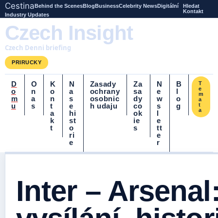
Cestina
Behind the Scenes
Blog
Business
Celebrity News
Digitální
Hledat
Kontakt
Industry Updates
Czech Insight
Czech Denni briefing
PRIRUCKY
D
O
K
N
Zasady
Za
N
B
T
e
o
n
o
a
ochrany
sa
e
l
m
m
a
n
s
osobnic
dy
w
o
a
u
s
t
e
h udaju
co
s
g
t
a
a
hi
ok
l
k
st
ie
e
t
o
s
tt
ri
e
e
r
Inter – Arsenal