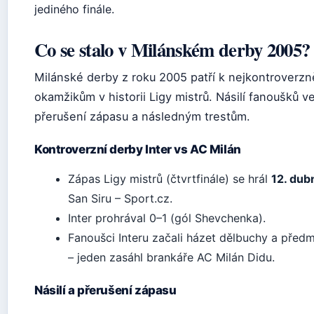
jediného finále.
Co se stalo v Milánském derby 2005?
Milánské derby z roku 2005 patří k nejkontroverzn
okamžikům v historii Ligy mistrů. Násilí fanoušků v
přerušení zápasu a následným trestům.
Kontroverzní derby Inter vs AC Milán
Zápas Ligy mistrů (čtvrtfinále) se hrál
12. dub
San Siru – Sport.cz.
Inter prohrával 0–1 (gól Shevchenka).
Fanoušci Interu začali házet dělbuchy a předm
– jeden zasáhl brankáře AC Milán Didu.
Násilí a přerušení zápasu