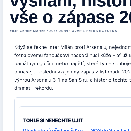
vysílání, histor
vše o zápase 2
FILIP CERNY MAREK • 2026-06-04 • OVERIL PETRA NOVOTNA
Když se řekne Inter Milán proti Arsenalu, nejedno
fotbalovému fanouškovi naskočí husí kůže – ať už k
památným gólům, nebo napětí, které tyhle souboje 
přinášejí. Poslední vzájemný zápas z listopadu 202
výhrou Arsenalu 3–1 na San Siru, a historie těchto 
dramat i rekordů.
TOHLE SI NENECHTE UJIT
Dlouhodobá předpověď na
SOS do Spaghetti