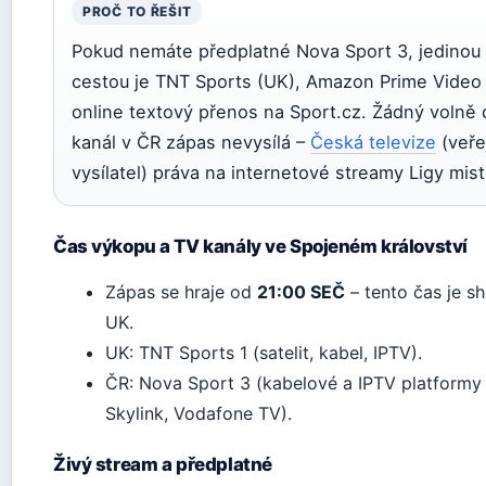
PROČ TO ŘEŠIT
Pokud nemáte předplatné Nova Sport 3, jedinou 
cestou je TNT Sports (UK), Amazon Prime Video
online textový přenos na Sport.cz. Žádný volně
kanál v ČR zápas nevysílá –
Česká televize
(veře
vysílatel) práva na internetové streamy Ligy mis
Čas výkopu a TV kanály ve Spojeném království
Zápas se hraje od
21:00 SEČ
– tento čas je s
UK.
UK: TNT Sports 1 (satelit, kabel, IPTV).
ČR: Nova Sport 3 (kabelové a IPTV platformy
Skylink, Vodafone TV).
Živý stream a předplatné