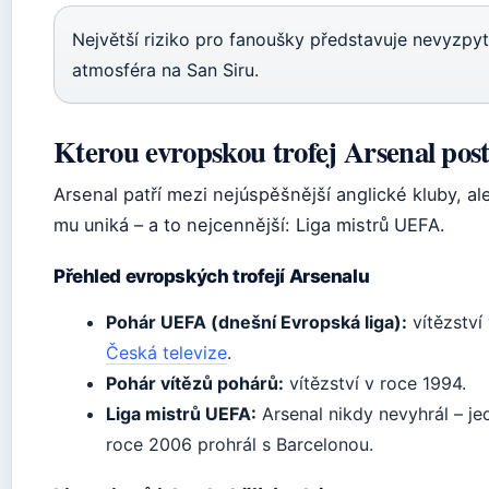
Největší riziko pro fanoušky představuje nevyzpyt
atmosféra na San Siru.
Kterou evropskou trofej Arsenal pos
Arsenal patří mezi nejúspěšnější anglické kluby, ale
mu uniká – a to nejcennější: Liga mistrů UEFA.
Přehled evropských trofejí Arsenalu
Pohár UEFA (dnešní Evropská liga):
vítězství
Česká televize
.
Pohár vítězů pohárů:
vítězství v roce 1994.
Liga mistrů UEFA:
Arsenal nikdy nevyhrál – jed
roce 2006 prohrál s Barcelonou.