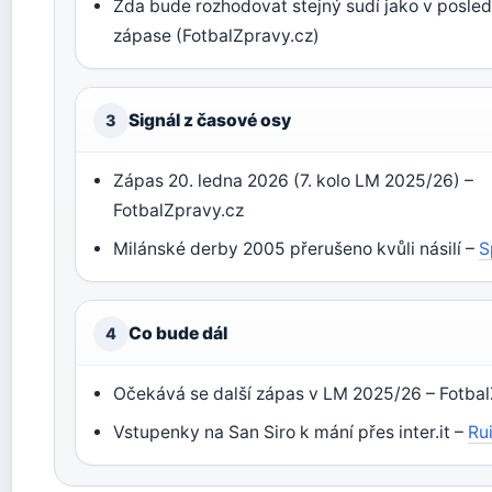
Zda bude rozhodovat stejný sudí jako v posle
zápase (FotbalZpravy.cz)
Signál z časové osy
3
Zápas 20. ledna 2026 (7. kolo LM 2025/26) –
FotbalZpravy.cz
Milánské derby 2005 přerušeno kvůli násilí –
S
Co bude dál
4
Očekává se další zápas v LM 2025/26 – Fotba
Vstupenky na San Siro k mání přes inter.it –
Ru