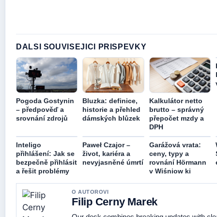
DALSI SOUVISEJICI PRISPEVKY
Pogoda Gostynin
Bluzka: definice,
Kalkulátor netto
– předpověď a
historie a přehled
brutto – správný
srovnání zdrojů
dámských blůzek
přepočet mzdy a
DPH
Inteligo
Paweł Czajor –
Garážová vrata:
přihlášení: Jak se
život, kariéra a
ceny, typy a
bezpečně přihlásit
nevyjasněné úmrtí
rovnání Hörmann
a řešit problémy
v Wiśniow ki
O AUTOROVI
Filip Cerny Marek
Our desk combines breaking updates with clea