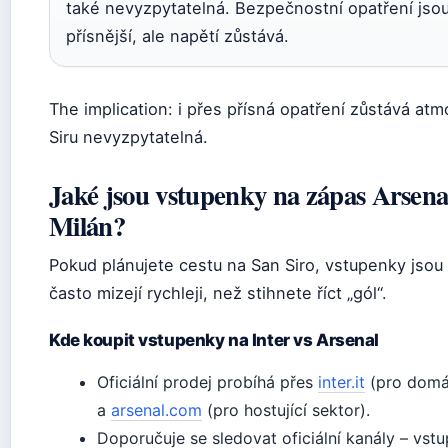
také nevyzpytatelná. Bezpečnostní opatření jso
přísnější, ale napětí zůstává.
The implication: i přes přísná opatření zůstává at
Siru nevyzpytatelná.
Jaké jsou vstupenky na zápas Arsenal
Milán?
Pokud plánujete cestu na San Siro, vstupenky jsou 
často mizejí rychleji, než stihnete říct „gól“.
Kde koupit vstupenky na Inter vs Arsenal
Oficiální prodej probíhá přes
inter.it
(pro domá
a
arsenal.com
(pro hostující sektor).
Doporučuje se sledovat oficiální kanály – vst