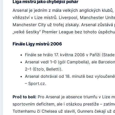
Liga mistrů jako chybějící pohár
Arsenal je jedním z mála velkých anglických klubů
vítězství v Lize mistrů. Liverpool, Manchester Unit
Manchester City už trofej získaly. Arsenal zůstává
„velké šestky“ Premier League bez tohoto úspěchu 
Finále Ligy mistrů 2006
Finále se hrálo 17. května 2006 v Paříži (Stade
Arsenal vedl 1–0 (gól Campbella), ale Barcelon
2–1 (Eto’o, Belletti).
Arsenal dohrával od 18. minutě bez vylouče
– Sport.cz.
Proč to bolí:
Pro Arsenal je absence triumfu v Lize m
sportovním deficitem, ale i otázkou prestiže – zatím
Tottenhamu či Chelsea už slavili, Gunners čekají už