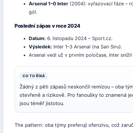
Arsenal 1–0 Inter
(2004): vyřazovací fáze – r
gól.
Poslední zápas v roce 2024
Datum:
6. listopadu 2024 – Sport.cz.
Výsledek:
Inter 1–3 Arsenal (na San Siru).
Arsenal vedl už v prvním poločase, Inter snížil
CO TO ŘÍKÁ
Žádný z pěti zápasů neskončil remízou – oba tým
otevřeně a rizikově. Pro fanoušky to znamená je
jsou téměř jistotou.
The pattern: oba týmy preferují ofenzivu, což zaruč