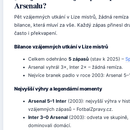
Arsenalu?
Pět vzájemných utkání v Lize mistrů, žádná remíza 
bilance, která mluví za vše. Každý zápas přinesl dr
často i překvapení.
Bilance vzájemných utkání v Lize mistrů
Celkem odehráno
5 zápasů
(stav k 2025) –
S
Arsenal vyhrál 3×, Inter 2× – žádná remíza.
Nejvíce branek padlo v roce 2003: Arsenal 5–1 
Nejvyšší výhry a legendární momenty
Arsenal 5–1 Inter
(2003): nejvyšší výhra v hist
vzájemných zápasů – FotbalZpravy.cz.
Inter 3–0 Arsenal
(2003): odveta ve skupině,
dominovali domácí.