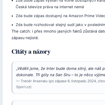
Zda bude zápas vysílán na volně dostupných kaná
Česká televize práva na internet nemá
Zda bude zápas dostupný na Amazon Prime Vide
Zda bude rozhodovat stejný sudí jako v poslední
The catch: i přes mnoho jasných faktů zůstává dat
zápasu nejisté.
Citáty a názory
„Věděli jsme, že Inter bude doma silný, ale náš p
dokonale. Tři góly na San Siru – to je něco výji
— Trenér Arsenalu (po zápase 6. listopadu 2024, cito
Sport.cz)