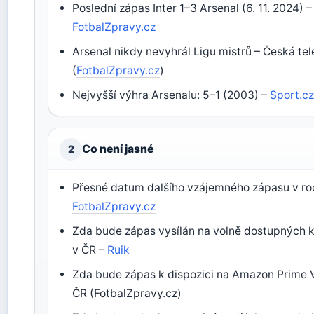
Poslední zápas Inter 1–3 Arsenal (6. 11. 2024) –
FotbalZpravy.cz
Arsenal nikdy nevyhrál Ligu mistrů – Česká tel
(
FotbalZpravy.cz
)
Nejvyšší výhra Arsenalu: 5–1 (2003) –
Sport.c
Co není jasné
2
Přesné datum dalšího vzájemného zápasu v ro
FotbalZpravy.cz
Zda bude zápas vysílán na volně dostupných 
v ČR –
Ruik
Zda bude zápas k dispozici na Amazon Prime 
ČR (FotbalZpravy.cz)