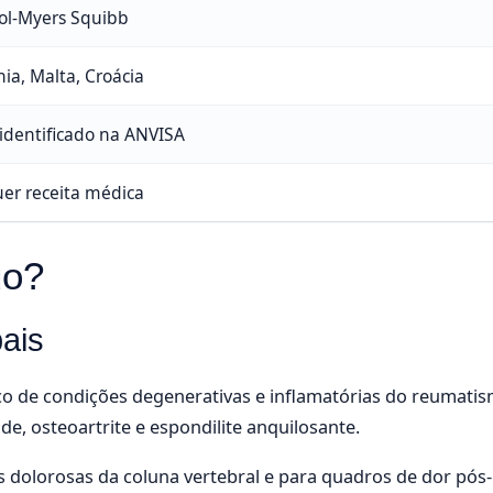
tol-Myers Squibb
nia, Malta, Croácia
identificado na ANVISA
er receita médica
uo?
pais
co de condições degenerativas e inflamatórias do reumatis
de, osteoartrite e espondilite anquilosante.
dolorosas da coluna vertebral e para quadros de dor pós-