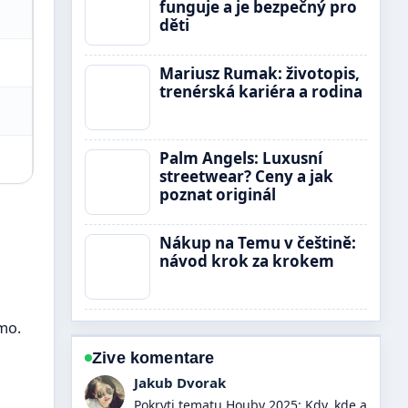
funguje a je bezpečný pro
děti
Mariusz Rumak: životopis,
trenérská kariéra a rodina
Palm Angels: Luxusní
streetwear? Ceny a jak
poznat originál
Nákup na Temu v češtině:
návod krok za krokem
mo.
Zive komentare
Lucie Cerny
Vyborna verifikace kolem Kurtka