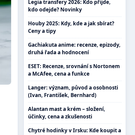
Legia transfery 2026: Kdo přijde,
kdo odejde? Novinky
Houby 2025: Kdy, kde a jak sbírat?
Ceny a tipy
Gachiakuta anime: recenze, epizody,
druhá řada a hodnocení
ESET: Recenze, srovnání s Nortonem
a McAfee, cena a funkce
Langer: význam, původ a osobnosti
(Ivan, František, Bernhard)
Alantan mast a krém – složení,
účinky, cena a zkušenosti
Chytré hodinky v Irsku: Kde koupit a