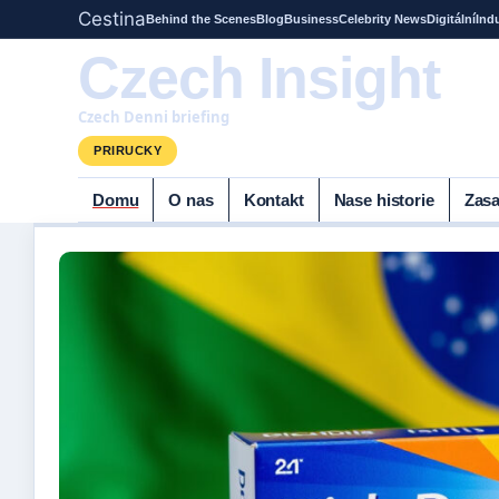
Cestina
Behind the Scenes
Blog
Business
Celebrity News
Digitální
Ind
Czech Insight
Czech Denni briefing
PRIRUCKY
Domu
O nas
Kontakt
Nase historie
Zasa