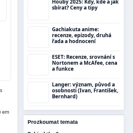
Houby 2025: Kdy, kde a jak
sbírat? Ceny a tipy
Gachiakuta anime:
recenze, epizody, druhá
řada a hodnocení
ESET: Recenze, srovnání s
Nortonem a McAfee, cena
a funkce
Langer: význam, původ a
as
osobnosti (Ivan, František,
Bernhard)
e em
Prozkoumat temata