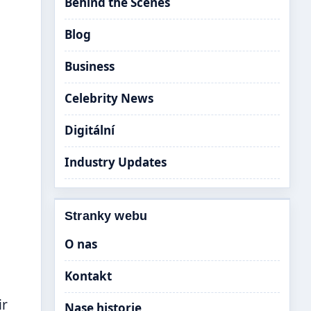
Behind the Scenes
Blog
Business
Celebrity News
Digitální
Industry Updates
Stranky webu
O nas
Kontakt
ir
Nase historie