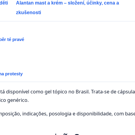
děti
Alantan mast a krém – složení, účinky, cena a
zkušenosti
běr té pravé
na protesty
 disponível como gel tópico no Brasil. Trata-se de cápsul
ico genérico.
mposição, indicações, posologia e disponibilidade, com bas