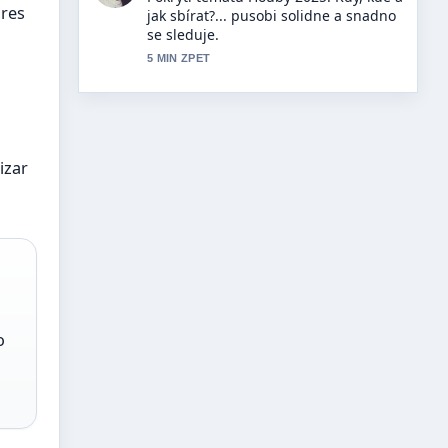
ores
wiosenna damska 2026: Trendy a
tipy.... Vic redakci by melo psat timto
stylem.
7 MIN ZPET
izar
o