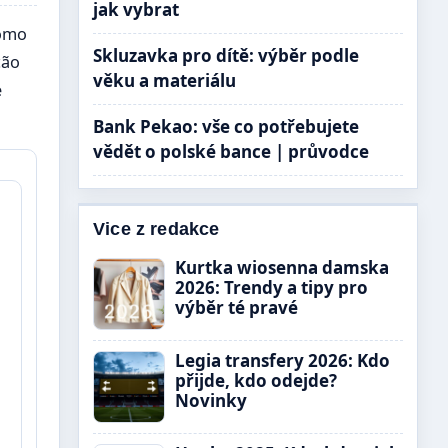
jak vybrat
como
Skluzavka pro dítě: výběr podle
ção
věku a materiálu
e
Bank Pekao: vše co potřebujete
vědět o polské bance | průvodce
Vice z redakce
Kurtka wiosenna damska
2026: Trendy a tipy pro
výběr té pravé
Legia transfery 2026: Kdo
přijde, kdo odejde?
Novinky