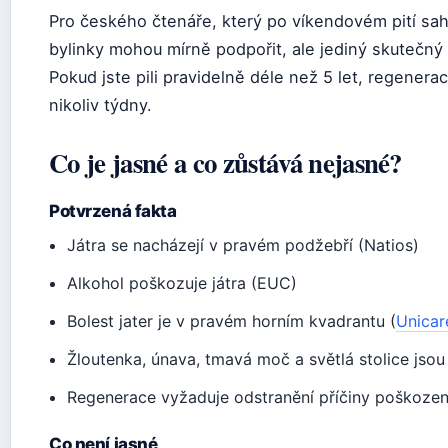
Pro českého čtenáře, který po víkendovém pití sah
bylinky mohou mírně podpořit, ale jediný skutečný 
Pokud jste pili pravidelně déle než 5 let, regener
nikoliv týdny.
Co je jasné a co zůstává nejasné?
Potvrzená fakta
Játra se nacházejí v pravém podžebří (Natios)
Alkohol poškozuje játra (EUC)
Bolest jater je v pravém horním kvadrantu (
Unicar
Žloutenka, únava, tmavá moč a světlá stolice jsou
Regenerace vyžaduje odstranění příčiny poškozen
Co není jasné