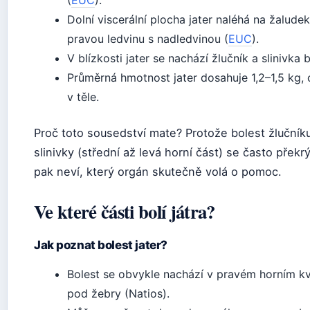
Dolní viscerální plocha jater naléhá na žaludek,
pravou ledvinu s nadledvinou (
EUC
).
V blízkosti jater se nachází žlučník a slinivka 
Průměrná hmotnost jater dosahuje 1,2–1,5 kg, 
v těle.
Proč toto sousedství mate? Protože bolest žlučníku
slinivky (střední až levá horní část) se často překrý
pak neví, který orgán skutečně volá o pomoc.
Ve které části bolí játra?
Jak poznat bolest jater?
Bolest se obvykle nachází v pravém horním kv
pod žebry (Natios).