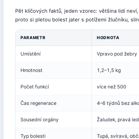
Pět klíčových faktů, jeden vzorec: většina lidí neví,
proto si pletou bolest jater s potížemi žlučníku, s
PARAMETR
HODNOTA
Umístění
Vpravo pod žebry
Hmotnost
1,2–1,5 kg
Počet funkcí
více než 500
Čas regenerace
4–6 týdnů bez alk
Sousední orgány
Žaludek, pravá ledv
Typ bolesti
Tupá, svíravá, ob