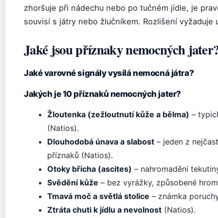
zhoršuje při nádechu nebo po tučném jídle, je pr
souvisí s játry nebo žlučníkem. Rozlišení vyžaduje u
Jaké jsou příznaky nemocných jater
Jaké varovné signály vysílá nemocná játra?
Jakých je 10 příznaků nemocných jater?
Žloutenka (zežloutnutí kůže a bělma)
– typic
(Natios).
Dlouhodobá únava a slabost
– jeden z nejčast
příznaků (Natios).
Otoky břicha (ascites)
– nahromadění tekutiny 
Svědění kůže
– bez vyrážky, způsobené hrom
Tmavá moč a světlá stolice
– známka poruchy 
Ztráta chuti k jídlu a nevolnost
(Natios).