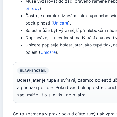
Může vyzařovat do zad, pravého ramene nebo
přírody
).
Často je charakterizována jako tupá nebo svír
pocit plnosti (
Unicare
).
Bolest může být výraznější při hlubokém náde
Doprovázejí ji nevolnost, nadýmání a únava (N
Unicare popisuje bolest jater jako tupý tlak,
bolest (
Unicare
).
HLAVNÍ ROZDÍL
Bolest jater je tupá a svíravá, zatímco bolest žlu
a přichází po jídle. Pokud vás bolí uprostřed břic
zad, může jít o slinivku, ne o játra.
Co to znamená v praxi: pokud cítíte tupý tlak vpra