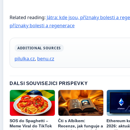
Related reading:
Játra: kde jsou, příznaky bolesti a re
příznaky bolesti a regenerace
ADDITIONAL SOURCES
pilulka.cz
,
benu.cz
DALSI SOUVISEJICI PRISPEVKY
SOS do Spaghetti –
Čti s Albíkem:
Ethereum k
Meme Viral do TikTok
Recenze, jak funguje a
2026: aktuá