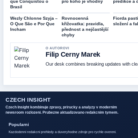
que Conquistou o
pro koho je vhodný
predikce a 
Brasil
Wezly Chlonne Szyja –
Rovnocenná
Fiorda pasti
O Que São e Por Que
křižovatka: pravidla,
složení a fa
Incham
přednost a nejčastější
chyby
O AUTOROVI
Filip Cerny Marek
Our desk combines breaking updates with clear
CZECH INSIGHT
Czech Insight kombinuje zpravy, prirucky a analyzy v modernim
newsroom rozlozeni. Prubezne aktualizovano redakcnim tymem.
Popularni
Kazdodenni redakcni prehledy a duveryhodne zdroje pro rychle overeni.