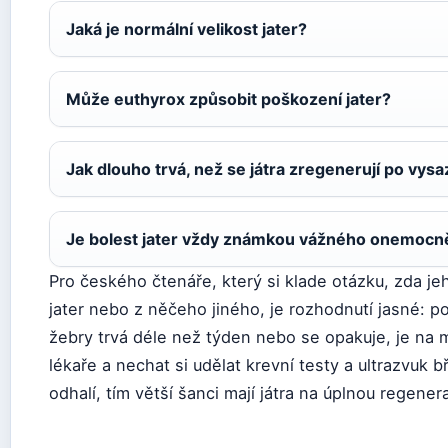
Jaká je normální velikost jater?
Může euthyrox způsobit poškození jater?
Jak dlouho trvá, než se játra zregenerují po vysa
Je bolest jater vždy známkou vážného onemocn
Pro českého čtenáře, který si klade otázku, zda je
jater nebo z něčeho jiného, je rozhodnutí jasné: 
žebry trvá déle než týden nebo se opakuje, je na m
lékaře a nechat si udělat krevní testy a ultrazvuk b
odhalí, tím větší šanci mají játra na úplnou regenera