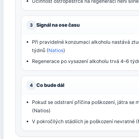
Účinnost ostropestřce na regeneraci není sil
Signál na ose času
3
Při pravidelné konzumaci alkoholu nastává zt
týdnů (
Natios
)
Regenerace po vysazení alkoholu trvá 4–6 týd
Co bude dál
4
Pokud se odstraní příčina poškození, játra se
(Natios)
V pokročilých stádiích je poškození nevratné (