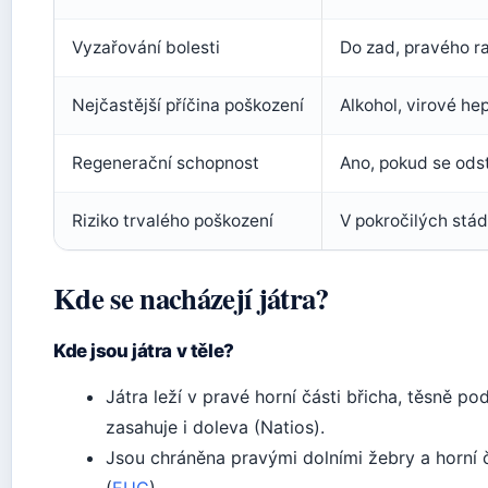
Vyzařování bolesti
Do zad, pravého r
Nejčastější příčina poškození
Alkohol, virové hep
Regenerační schopnost
Ano, pokud se odst
Riziko trvalého poškození
V pokročilých stád
Kde se nacházejí játra?
Kde jsou játra v těle?
Játra leží v pravé horní části břicha, těsně po
zasahuje i doleva (Natios).
Jsou chráněna pravými dolními žebry a horní čá
(
EUC
).