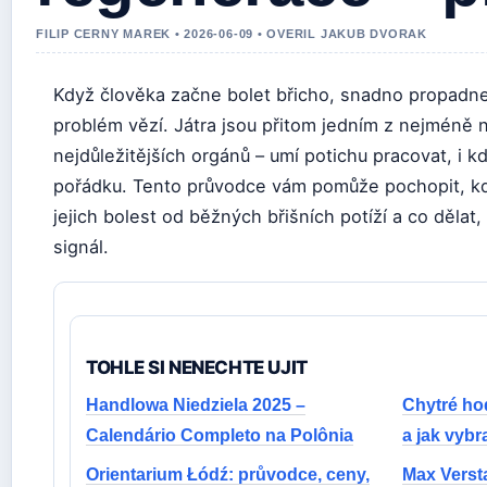
FILIP CERNY MAREK • 2026-06-09 • OVERIL JAKUB DVORAK
Když člověka začne bolet břicho, snadno propadne
problém vězí. Játra jsou přitom jedním z nejméně 
nejdůležitějších orgánů – umí potichu pracovat, i k
pořádku. Tento průvodce vám pomůže pochopit, kde 
jejich bolest od běžných břišních potíží a co dělat
signál.
TOHLE SI NENECHTE UJIT
Handlowa Niedziela 2025 –
Chytré hod
Calendário Completo na Polônia
a jak vybr
Orientarium Łódź: průvodce, ceny,
Max Versta