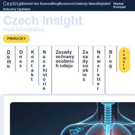
Cestina
Behind the Scenes
Blog
Business
Celebrity News
Digitální
Hledat
Kontakt
Industry Updates
Czech Insight
Czech Denni briefing
PRIRUCKY
D
O
K
N
Zasady
Za
N
B
T
e
o
n
o
a
ochrany
sa
e
l
m
m
a
n
s
osobnic
dy
w
o
a
u
s
t
e
h udaju
co
s
g
t
a
a
hi
ok
l
k
st
ie
e
t
o
s
tt
ri
e
e
r