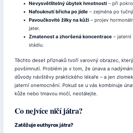
Nevysvětlitelný úbytek hmotnosti
– při pokr
Nafouknutí břicha po jídle
– zejména po tučnýc
Pavoučkovité žilky na kůži
– projev hormonáln
jater.
Zmatenost a zhoršená koncentrace
– jaterní
stádiu.
Těchto deset příznaků tvoří varovný obrazec, kter
povšimnutí. Problém je v tom, že únava a nadýmání 
důvody návštěvy praktického lékaře – a jen zlomek
jaterní onemocnění. Pokud se u vás kombinuje úna
kůže nebo tmavou močí, neotálejte.
Co nejvíce ničí játra?
Zatěžuje euthyrox játra?