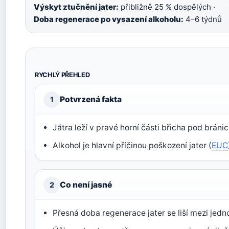
Výskyt ztučnění jater:
přibližně 25 % dospělých ·
Doba regenerace po vysazení alkoholu:
4–6 týdnů
RYCHLÝ PŘEHLED
Potvrzená fakta
1
Játra leží v pravé horní části břicha pod bránicí
Alkohol je hlavní příčinou poškození jater (
EUC
Co není jasné
2
Přesná doba regenerace jater se liší mezi jedno