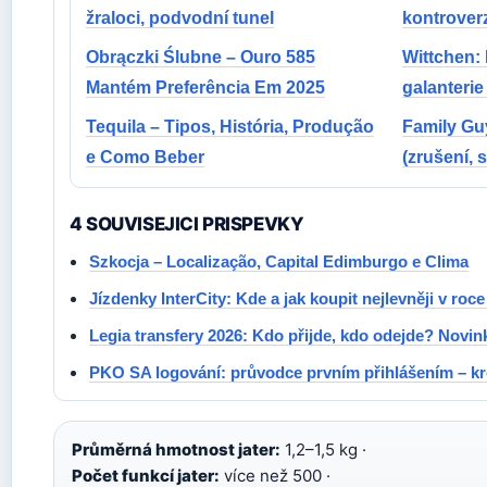
žraloci, podvodní tunel
kontroverz
Obrączki Ślubne – Ouro 585
Wittchen:
Mantém Preferência Em 2025
galanterie
Tequila – Tipos, História, Produção
Family Gu
e Como Beber
(zrušení, 
4 SOUVISEJICI PRISPEVKY
Szkocja – Localização, Capital Edimburgo e Clima
Jízdenky InterCity: Kde a jak koupit nejlevněji v roc
Legia transfery 2026: Kdo přijde, kdo odejde? Novin
PKO SA logování: průvodce prvním přihlášením – k
Průměrná hmotnost jater:
1,2–1,5 kg ·
Počet funkcí jater:
více než 500 ·