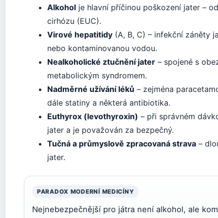
Alkohol
je hlavní příčinou poškození jater – o
cirhózu (EUC).
Virové hepatitidy
(A, B, C) – infekční záněty j
nebo kontaminovanou vodou.
Nealkoholické ztučnění jater
– spojené s obez
metabolickým syndromem.
Nadměrné užívání léků
– zejména paracetamo
dále statiny a některá antibiotika.
Euthyrox (levothyroxin)
– při správném dávko
jater a je považován za bezpečný.
Tučná a průmyslově zpracovaná strava
– dlo
jater.
PARADOX MODERNÍ MEDICÍNY
Nejnebezpečnější pro játra není alkohol, ale ko