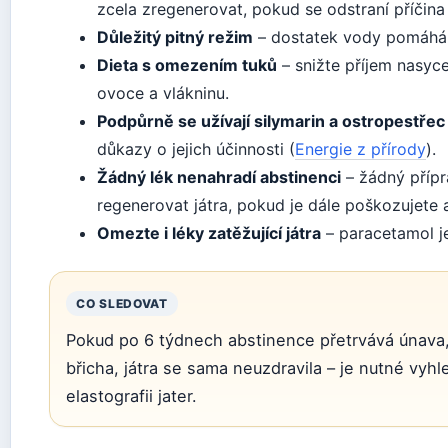
zcela zregenerovat, pokud se odstraní příčina
Důležitý pitný režim
– dostatek vody pomáhá 
Dieta s omezením tuků
– snižte příjem nasyce
ovoce a vlákninu.
Podpůrně se užívají silymarin a ostropestřec
důkazy o jejich účinnosti (
Energie z přírody
).
Žádný lék nenahradí abstinenci
– žádný přípr
regenerovat játra, pokud je dále poškozujete 
Omezte i léky zatěžující játra
– paracetamol j
CO SLEDOVAT
Pokud po 6 týdnech abstinence přetrvává únava
břicha, játra se sama neuzdravila – je nutné vyh
elastografii jater.