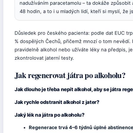
nadužíváním paracetamolu – ta dokáže způsobit 
48 hodin, a to i u mladých lidí, kteří si myslí, že j
Důsledek pro českého pacienta: podle dat EUC trpí
% dospělých Čechů, přičemž mnozí o tom nevědí. 
pravidelně alkohol nebo užíváte léky na předpis, j
zkontrolovat jaterní testy.
Jak regenerovat játra po alkoholu?
Jak dlouho je třeba nepít alkohol, aby se játra re
Jak rychle odstranit alkohol z jater?
Jaký lék na játra po alkoholu?
Regenerace trvá 4–6 týdnů úplné abstinenc