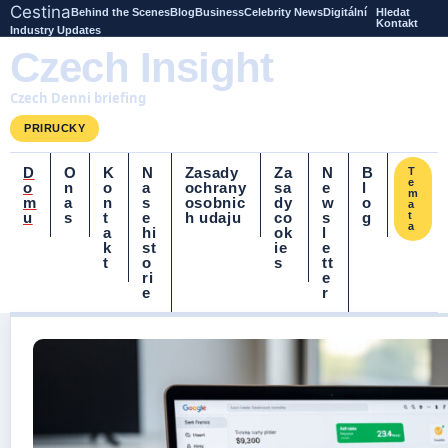
Cestina
Behind the Scenes
Blog
Business
Celebrity News
Digitální
Hledat
Kontakt
Industry Updates
Czech Insight
Czech Denni briefing
PRIRUCKY
D
O
K
N
Zasady
Za
N
B
T
e
o
n
o
a
ochrany
sa
e
l
m
m
a
n
s
osobnic
dy
w
o
a
u
s
t
e
h udaju
co
s
g
t
a
a
hi
ok
l
k
st
ie
e
t
o
s
tt
ri
e
e
r