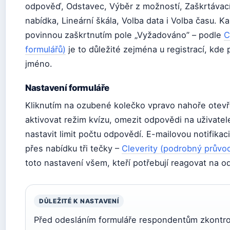
odpověď, Odstavec, Výběr z možností, Zaškrtávací
nabídka, Lineární škála, Volba data i Volba času. K
povinnou zaškrtnutím pole „Vyžadováno” – podle
C
formulářů)
je to důležité zejména u registrací, kde
jméno.
Nastavení formuláře
Kliknutím na ozubené kolečko vpravo nahoře otev
aktivovat režim kvízu, omezit odpovědi na uživate
nastavit limit počtu odpovědí. E-mailovou notifikac
přes nabídku tři tečky –
Cleverity (podrobný průvo
toto nastavení všem, kteří potřebují reagovat na 
DŮLEŽITÉ K NASTAVENÍ
Před odesláním formuláře respondentům zkontrol