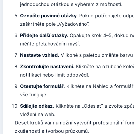
jednoduchou otázkou s výběrem z možností.
Označte povinné otázky.
Pokud potřebujete odpo
zaškrtněte pole „Vyžadováno”.
Přidejte další otázky.
Opakujte krok 4–5, dokud n
měňte přetahováním myší.
Nastavte vzhled.
V ikoně s paletou změňte barvu 
Zkontrolujte nastavení.
Klikněte na ozubené koleč
notifikaci nebo limit odpovědí.
Otestujte formulář.
Klikněte na Náhled a formulář 
vše funguje.
Sdílejte odkaz.
Klikněte na „Odeslat” a zvolte způ
vložení na web.
Deset kroků vám umožní vytvořit profesionální for
zkušenosti s tvorbou průzkumů.