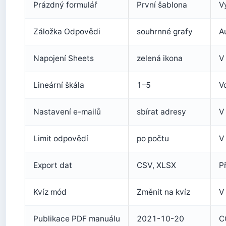
Prázdný formulář
První šablona
V
Záložka Odpovědi
souhrnné grafy
A
Napojení Sheets
zelená ikona
V
Lineární škála
1–5
V
Nastavení e-mailů
sbírat adresy
V
Limit odpovědí
po počtu
V
Export dat
CSV, XLSX
P
Kvíz mód
Změnit na kvíz
V
Publikace PDF manuálu
2021-10-20
C