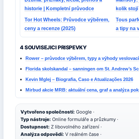
historie | Kompletní průvodce
kolik stojí
Tor Hot Wheels: Průvodce výběrem,
Tous parf
ceny a recenze (2025)
a tipy na 
4 SOUVISEJICI PRISPEVKY
Rower – průvodce výběrem, typy a výhody veslovací
Florida skolskandal – sanningen om St. Andrew’s S
Kevin Mglej – Biografia, Caso e Atualizações 2026
Mirbud akcie MRB: aktuální cena, graf a analýza pok
Vytvořeno společností:
Google ·
Typ nástroje:
Online formuláře a průzkumy ·
Dostupnost:
Z libovolného zařízení ·
Analýza odpovědí:
V reálném čase ·