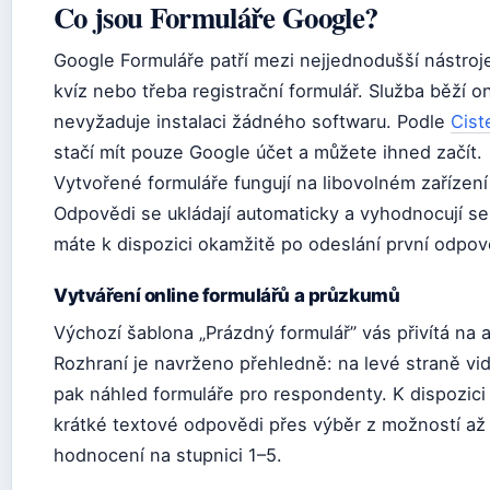
Co jsou Formuláře Google?
Google Formuláře patří mezi nejjednodušší nástroje,
kvíz nebo třeba registrační formulář. Služba běží on
nevyžaduje instalaci žádného softwaru. Podle
Cist
stačí mít pouze Google účet a můžete ihned začít.
Vytvořené formuláře fungují na libovolném zařízení –
Odpovědi se ukládají automaticky a vyhodnocují se
máte k dispozici okamžitě po odeslání první odpov
Vytváření online formulářů a průzkumů
Výchozí šablona „Prázdný formulář” vás přivítá na
Rozhraní je navrženo přehledně: na levé straně vi
pak náhled formuláře pro respondenty. K dispozici
krátké textové odpovědi přes výběr z možností až p
hodnocení na stupnici 1–5.