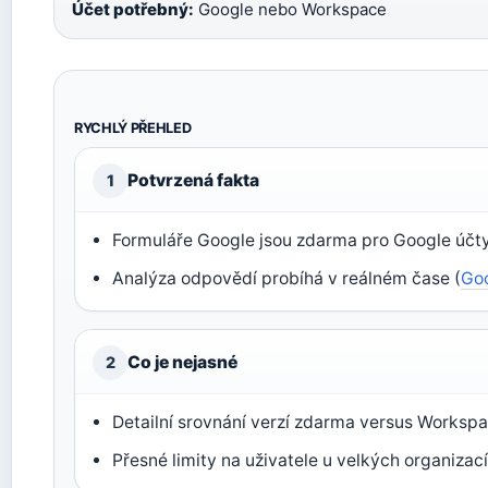
Účet potřebný:
Google nebo Workspace
RYCHLÝ PŘEHLED
Potvrzená fakta
1
Formuláře Google jsou zdarma pro Google účty
Analýza odpovědí probíhá v reálném čase (
Go
Co je nejasné
2
Detailní srovnání verzí zdarma versus Worksp
Přesné limity na uživatele u velkých organizac