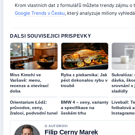
Krom vlastních dat z formulářů můžete trendy zájmu o
Google Trends v Česku
, který analyzuje miliony vyhledá
DALSI SOUVISEJICI PRISPEVKY
Miss Kimchi ve
Ryba z piekarnika: Jak
Sukralóza:
Varšavě: menu,
péct dokonalou rybu v
dávka, škod
recenze a otevírací
troubě
srovnání s 
doba
sladidly
Orientarium Łódź:
BMW 4 – ceny, varianty
Liveball: Te
průvodce, ceny,
a specifikace na
fotbalová a
žraloci, podvodní tunel
českém trhu
Instagramo
O AUTOROVI
Filip Cerny Marek