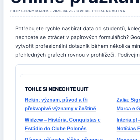
FILIP CERNY MAREK • 2026-04-26 • OVERIL PETRA NOVOTNA
Potřebujete rychle nasbírat data od studentů, kole
nechcete se ztrácet v papírových formulářích? Go
vytvořit profesionální dotazník během několika min
přehledných grafech rovnou v prohlížeči. Podívejme
TOHLE SI NENECHTE UJIT
Rekin: význam, původ a tři
Zalia: Si
překvapivé významy v češtině
Marca e 
Widzew – História, Conquistas e
Interia.pl
Estádio do Clube Polonês
Notícias 
Džuma: příznaky, léčba, přenos a
Mansory: c