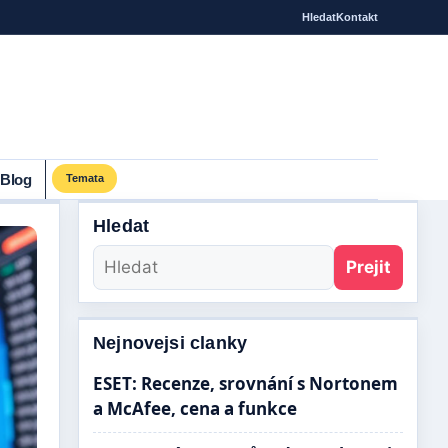
Hledat
Kontakt
Blog
Temata
Hledat
Prejit
Nejnovejsi clanky
ESET: Recenze, srovnání s Nortonem
a McAfee, cena a funkce