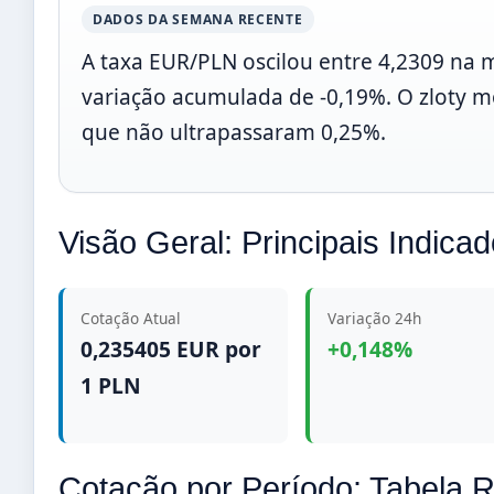
DADOS DA SEMANA RECENTE
A taxa EUR/PLN oscilou entre 4,2309 na
variação acumulada de -0,19%. O zloty mo
que não ultrapassaram 0,25%.
Visão Geral: Principais Indica
Cotação Atual
Variação 24h
0,235405 EUR por
+0,148%
1 PLN
Cotação por Período: Tabela 