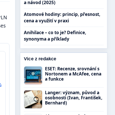
a návod (2025)
Atomové hodiny: princip, přesnost,
PLN
cena a využití v praxi
ses
Anihilace – co to je? Definice,
synonyma a příklady
Vice z redakce
ESET: Recenze, srovnání s
Nortonem a McAfee, cena
a funkce
ů
Langer: význam, původ a
osobnosti (Ivan, František,
Bernhard)