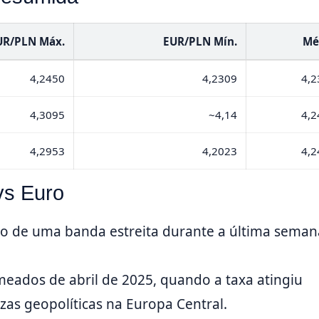
UR/PLN Máx.
EUR/PLN Mín.
Mé
4,2450
4,2309
4,2
4,3095
~4,14
4,2
4,2953
4,2023
4,2
vs Euro
o de uma banda estreita durante a última seman
eados de abril de 2025, quando a taxa atingiu
zas geopolíticas na Europa Central.