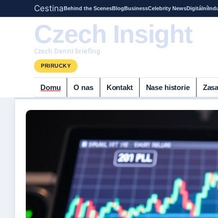
Cestina
Behind the Scenes
Blog
Business
Celebrity News
Digitální
Ind
Czech Insight
Czech Denni briefing
PRIRUCKY
Domu
O nas
Kontakt
Nase historie
Zasa