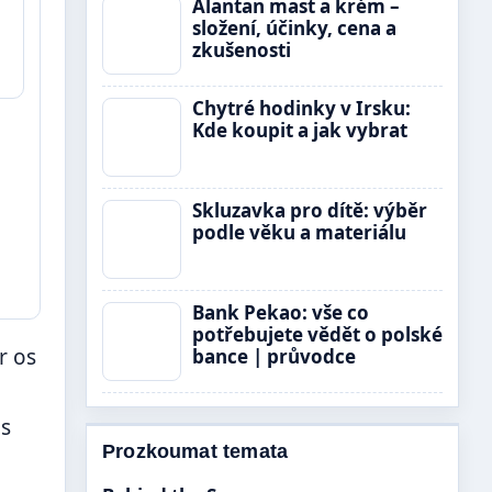
Alantan mast a krém –
složení, účinky, cena a
zkušenosti
Chytré hodinky v Irsku:
Kde koupit a jak vybrat
Skluzavka pro dítě: výběr
podle věku a materiálu
Bank Pekao: vše co
potřebujete vědět o polské
r os
bance | průvodce
es
Prozkoumat temata