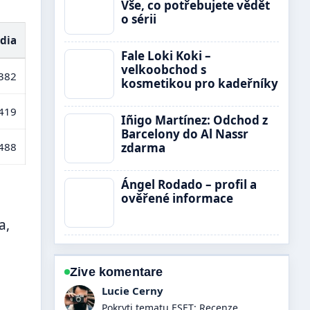
Vše, co potřebujete vědět
o sérii
dia
Fale Loki Koki –
velkoobchod s
382
kosmetikou pro kadeřníky
419
Iñigo Martínez: Odchod z
Barcelony do Al Nassr
zdarma
488
Ángel Rodado – profil a
ověřené informace
a,
Zive komentare
Martin Prochazka
Vyborna verifikace kolem Langer: