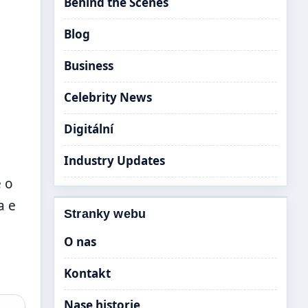
Behind the Scenes
Blog
o
Business
Celebrity News
Digitální
Industry Updates
e o
a e
Stranky webu
O nas
Kontakt
Nase historie