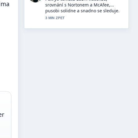
cima
význam, původ a osobnosti (Ivan,
František,.... Vic redakci by melo psat
timto stylem.
5 MIN ZPET
er