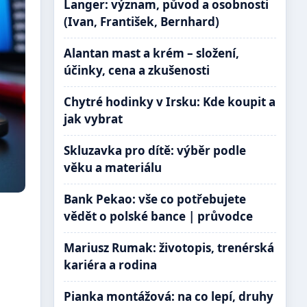
Langer: význam, původ a osobnosti
(Ivan, František, Bernhard)
Alantan mast a krém – složení,
účinky, cena a zkušenosti
Chytré hodinky v Irsku: Kde koupit a
jak vybrat
Skluzavka pro dítě: výběr podle
věku a materiálu
Bank Pekao: vše co potřebujete
vědět o polské bance | průvodce
Mariusz Rumak: životopis, trenérská
kariéra a rodina
Pianka montážová: na co lepí, druhy