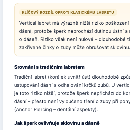
KLÍČOVÝ ROZDÍL OPROTI KLASICKÉMU LABRETU
Vertical labret má výrazně nižší riziko poškození
dásní, protože šperk neprochází dutinou ústní a
o dáseň. Riziko však není nulové – dlouhodobé t
zakřivené činky o zuby může obrušovat sklovinu
Srovnání s tradičním labretem
Tradiční labret (korálek uvnitř úst) dlouhodobě zp
ustupování dásní a odhalování krčků zubů. U vertica
je toto riziko nižší, protože šperk nepřichází do ko
dásní – přesto není vyloučeno tření o zuby při poh
(Anchor Piercing – dentální aspekty).
Jak šperk ovlivňuje sklovinu a dásně