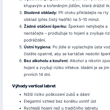
křupavým a kořeněným jídlům, která dráždí tk
Studené obklady:
Při otoku přikládejte na rty
obklad (přes čistý hadřík) na 5–10 minut.
Žádné otáčení šperku:
Šperkem nehýbejte a
neotáčejte – prodlužuje to hojení a zvyšuje riz
podráždění.
Ústní hygiena:
Po jídle si vyplachujte ústa vo
čistěte opatrně, aby se kartáček nedotkl šper
Bez alkoholu a kouření:
Alkohol a nikotin zpo
hojení a zvyšují riziko infekce. Ideální je se ji
prvních 14 dní.
Výhody vertical labret
Nižší riziko poškození zubů a dásní
Elegantní vzhled bez korálku uvnitř úst
Rychlejší hojení než u tradičního labretu