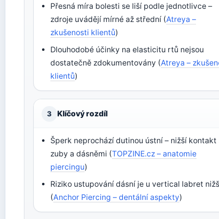
Přesná míra bolesti se liší podle jednotlivce –
zdroje uvádějí mírné až střední (
Atreya –
zkušenosti klientů
)
Dlouhodobé účinky na elasticitu rtů nejsou
dostatečně zdokumentovány (
Atreya – zkušen
klientů
)
Klíčový rozdíl
3
Šperk neprochází dutinou ústní – nižší kontakt
zuby a dásněmi (
TOPZINE.cz – anatomie
piercingu
)
Riziko ustupování dásní je u vertical labret nižš
(
Anchor Piercing – dentální aspekty
)