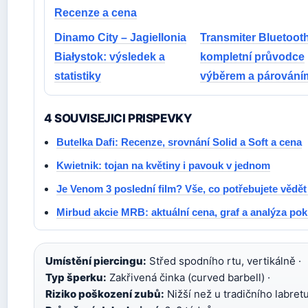
Recenze a cena
Dinamo City – Jagiellonia
Transmiter Bluetoot
Białystok: výsledek a
kompletní průvodce
statistiky
výběrem a párování
4 SOUVISEJICI PRISPEVKY
Butelka Dafi: Recenze, srovnání Solid a Soft a cena
Kwietnik: tojan na květiny i pavouk v jednom
Je Venom 3 poslední film? Vše, co potřebujete vědět 
Mirbud akcie MRB: aktuální cena, graf a analýza pok
Umístění piercingu:
Střed spodního rtu, vertikálně ·
Typ šperku:
Zakřivená činka (curved barbell) ·
Riziko poškození zubů:
Nižší než u tradičního labretu