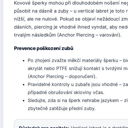
Kovové šperky mohou při dlouhodobém nošení ne
působit na dásně a zuby – u vertical labret je toto r
nižší, ale ne nulové. Pokud se objeví nežádoucí z
dásních, piercing je vhodné ihned vyndat, aby ned
trvalým následkům (Anchor Piercing – varování).
Prevence poškození zubů
Po zhojení zvažte měkčí materiály šperku – bi
akrylát nebo PTFE snižují kontakt s tvrdými m
(Anchor Piercing – doporučení).
Pravidelné kontroly u zubaře jsou vhodné – za
případné obrušování skloviny včas.
Sledujte, zda si na šperk nehrabe jazykem – z
zbytečně zatěžuje přední zuby.
Důsledek pro nositele:
Vertical labret je z dentál