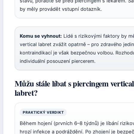
stavu, poraďte se před piercingem s lékařem. Sa
by měly provádět vstupní dotazník.
Komu se vyhnout:
Lidé s rizikovými faktory by mě
vertical labret zvážit opatrně – pro zdravého jedi
kontraindikací je však bezpečnou volbou. Rozhoduj
individuální posouzení piercerem.
Můžu stále líbat s piercingem vertical
labret?
PRAKTICKÝ VERDIKT
Během hojení (prvních 6–8 týdnů) je líbání riziko
hrozí infekce a podráždění. Po zhojení je bezpe