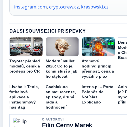
instagram.com
,
cryptocrew.cz
,
krasowski.cz
DALSI SOUVISEJICI PRISPEVKY
Denz
Mode
e Ch
Brasi
Toyota: přehled
Moderní mullet
Atomové
modelů, ceník a
2026: Co to je,
hodiny: princip,
prodejci pro ČR
komu sluší a jak
přesnost, cena a
ho stylovat
využití v praxi
Liveball: Tenis,
Gachiakuta
Interia.pl – Portal
Anih
fotbalová
anime: recenze,
Polonês de
je? 
aplikace a
epizody, druhá
Notícias
syn
Instagramový
řada a
Explicado
přík
hashtag
hodnocení
O AUTOROVI
Filip Cerny Marek