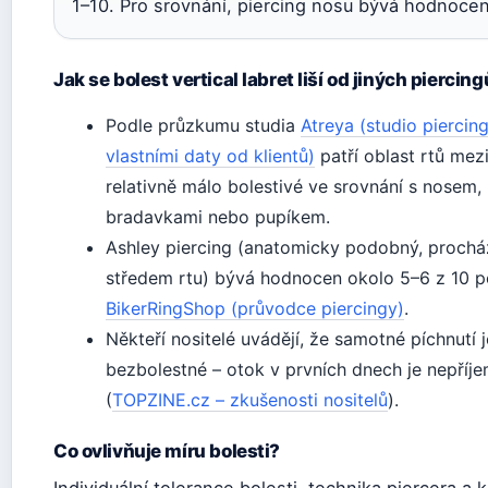
1–10. Pro srovnání, piercing nosu bývá hodnoce
Jak se bolest vertical labret liší od jiných piercin
Podle průzkumu studia
Atreya (studio piercin
vlastními daty od klientů)
patří oblast rtů mez
relativně málo bolestivé ve srovnání s nosem,
bradavkami nebo pupíkem.
Ashley piercing (anatomicky podobný, prochá
středem rtu) bývá hodnocen okolo 5–6 z 10 p
BikerRingShop (průvodce piercingy)
.
Někteří nositelé uvádějí, že samotné píchnutí 
bezbolestné – otok v prvních dnech je nepříje
(
TOPZINE.cz – zkušenosti nositelů
).
Co ovlivňuje míru bolesti?
Individuální tolerance bolesti, technika piercera a 