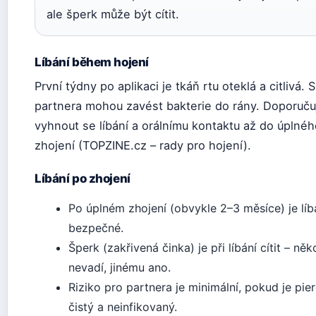
ale šperk může být cítit.
Líbání během hojení
První týdny po aplikaci je tkáň rtu oteklá a citlivá. S
partnera mohou zavést bakterie do rány. Doporuču
vyhnout se líbání a orálnímu kontaktu až do úplné
zhojení (TOPZINE.cz – rady pro hojení).
Líbání po zhojení
Po úplném zhojení (obvykle 2–3 měsíce) je líb
bezpečné.
Šperk (zakřivená činka) je při líbání cítit – ně
nevadí, jinému ano.
Riziko pro partnera je minimální, pokud je pie
čistý a neinfikovaný.