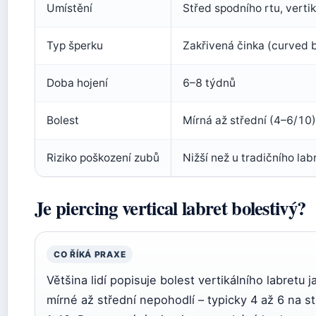
Umístění
Střed spodního rtu, verti
Typ šperku
Zakřivená činka (curved b
Doba hojení
6–8 týdnů
Bolest
Mírná až střední (4–6/10)
Riziko poškození zubů
Nižší než u tradičního lab
Je piercing vertical labret bolestivý?
CO ŘÍKÁ PRAXE
Většina lidí popisuje bolest vertikálního labretu j
mírné až střední nepohodlí – typicky 4 až 6 na st