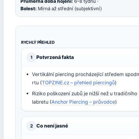
Průměrná doba hojení:
6–8 týdnů ·
Bolest:
Mírná až střední (subjektivní)
RYCHLÝ PŘEHLED
Potvrzená fakta
1
Vertikální piercing procházející středem spod
rtu (
TOPZINE.cz – přehled piercingů
)
Riziko poškození zubů je nižší než u tradičního
labretu (
Anchor Piercing – průvodce
)
Co není jasné
2