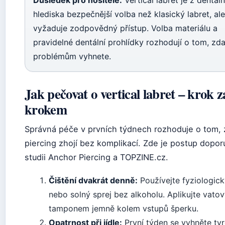
hlediska bezpečnější volba než klasický labret, ale
vyžaduje zodpovědný přístup. Volba materiálu a
pravidelné dentální prohlídky rozhodují o tom, zd
problémům vyhnete.
Jak pečovat o vertical labret – krok z
krokem
Správná péče v prvních týdnech rozhoduje o tom, 
piercing zhojí bez komplikací. Zde je postup dopo
studii Anchor Piercing a TOPZINE.cz.
Čištění dvakrát denně:
Používejte fyziologick
nebo solný sprej bez alkoholu. Aplikujte vato
tamponem jemně kolem vstupů šperku.
Opatrnost při jídle:
První týden se vyhněte tv