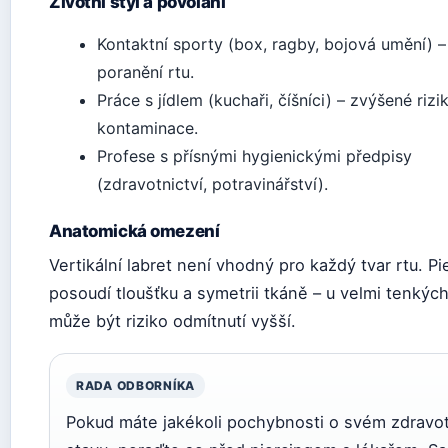
Životní styl a povolání
Kontaktní sporty (box, ragby, bojová umění) – 
poranění rtu.
Práce s jídlem (kuchaři, číšníci) – zvýšené rizi
kontaminace.
Profese s přísnými hygienickými předpisy
(zdravotnictví, potravinářství).
Anatomická omezení
Vertikální labret není vhodný pro každý tvar rtu. Pi
posoudí tloušťku a symetrii tkáně – u velmi tenkých
může být riziko odmítnutí vyšší.
RADA ODBORNÍKA
Pokud máte jakékoli pochybnosti o svém zdravo