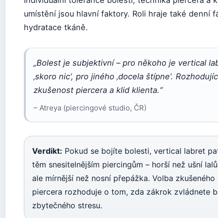
umístění jsou hlavní faktory. Roli hraje také denní f
hydratace tkáně.
„Bolest je subjektivní – pro někoho je vertical la
‚skoro nic‘, pro jiného ‚docela štípne‘. Rozhodujíc
zkušenost piercera a klid klienta.“
– Atreya (piercingové studio, ČR)
Verdikt:
Pokud se bojíte bolesti, vertical labret pat
těm snesitelnějším piercingům – horší než ušní lal
ale mírnější než nosní přepážka. Volba zkušeného
piercera rozhoduje o tom, zda zákrok zvládnete 
zbytečného stresu.