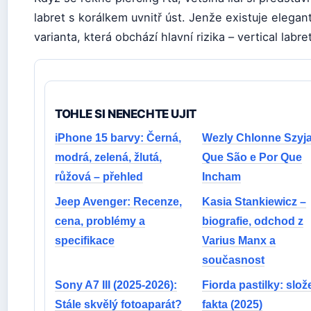
labret s korálkem uvnitř úst. Jenže existuje elegan
varianta, která obchází hlavní rizika – vertical labret
TOHLE SI NENECHTE UJIT
iPhone 15 barvy: Černá,
Wezly Chlonne Szyja
modrá, zelená, žlutá,
Que São e Por Que
růžová – přehled
Incham
Jeep Avenger: Recenze,
Kasia Stankiewicz –
cena, problémy a
biografie, odchod z
specifikace
Varius Manx a
současnost
Sony A7 III (2025-2026):
Fiorda pastilky: slož
Stále skvělý fotoaparát?
fakta (2025)