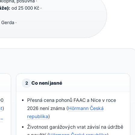
klopná, posuvná ·
áže):
od 25 000 Kč ·
 Gerda ·
Co není jasné
2
00
Přesná cena pohonů FAAC a Nice v roce
at
)
2026 není známa (
Hörmann Česká
republika
)
 –
Životnost garážových vrat závisí na údržbě