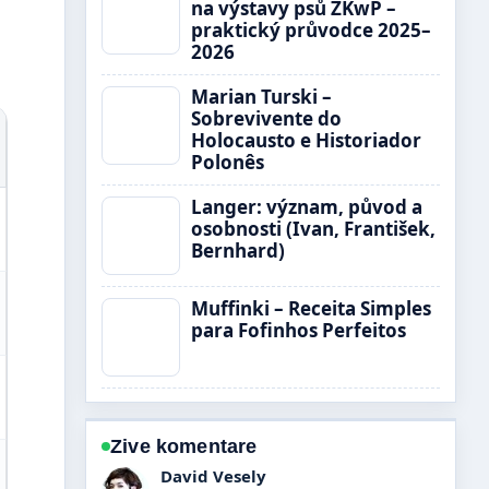
na výstavy psů ZKwP –
praktický průvodce 2025–
2026
Marian Turski –
Sobrevivente do
Holocausto e Historiador
Polonês
Langer: význam, původ a
osobnosti (Ivan, František,
Bernhard)
Muffinki – Receita Simples
para Fofinhos Perfeitos
Zive komentare
Anna Novakova