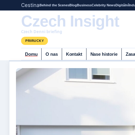
Cestina
Behind the Scenes
Blog
Business
Celebrity News
Digitální
Ind
Czech Insight
Czech Denni briefing
PRIRUCKY
Domu
O nas
Kontakt
Nase historie
Zasa