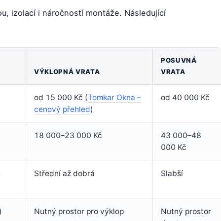
ou, izolací i náročností montáže. Následující
POSUVNÁ
VÝKLOPNÁ VRATA
VRATA
od 15 000 Kč (
Tomkar Okna –
od 40 000 Kč
cenový přehled
)
18 000–23 000 Kč
43 000–48
000 Kč
é
Střední až dobrá
Slabší
)
Nutný prostor pro výklop
Nutný prostor