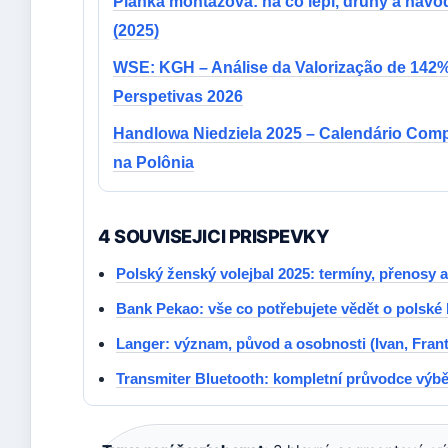
Pianka montážová: na co lepí, druhy a návo
(2025)
WSE: KGH – Análise da Valorização de 142%
Perspetivas 2026
Handlowa Niedziela 2025 – Calendário Comp
na Polônia
4 SOUVISEJICI PRISPEVKY
Polský ženský volejbal 2025: termíny, přenosy 
Bank Pekao: vše co potřebujete vědět o polské
Langer: význam, původ a osobnosti (Ivan, Frant
Transmiter Bluetooth: kompletní průvodce výb