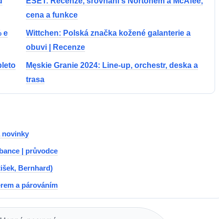
d
ESET: Recenze, srovnání s Nortonem a McAfee,
cena a funkce
 e
Wittchen: Polská značka kožené galanterie a
obuvi | Recenze
leto
Męskie Granie 2024: Line-up, orchestr, deska a
trasa
a novinky
 bance | průvodce
išek, Bernhard)
ěrem a párováním