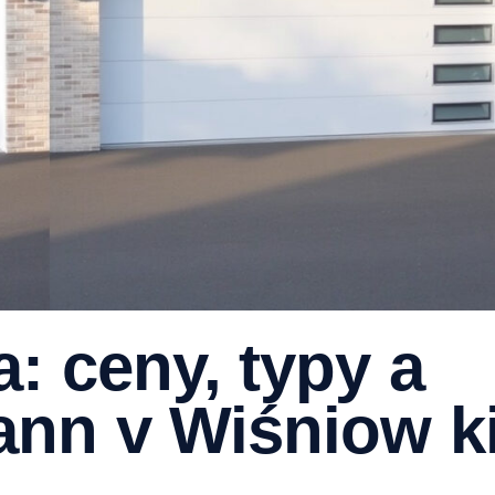
: ceny, typy a
nn v Wiśniow k