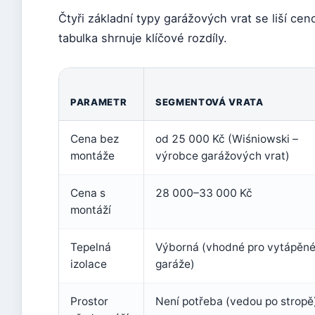
Čtyři základní typy garážových vrat se liší cen
tabulka shrnuje klíčové rozdíly.
PARAMETR
SEGMENTOVÁ VRATA
Cena bez
od 25 000 Kč (Wiśniowski –
montáže
výrobce garážových vrat)
Cena s
28 000–33 000 Kč
montáží
Tepelná
Výborná (vhodné pro vytápěn
izolace
garáže)
Prostor
Není potřeba (vedou po stropě