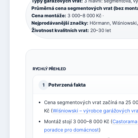
Typy garážových vrat:
3 hlavní: segmentová, vý
Průměrná cena segmentových vrat (bez mont
Cena montáže:
3 000–8 000 Kč ·
Nejprodávanější značky:
Hörmann, Wiśniowski,
Životnost kvalitních vrat:
20–30 let
RYCHLÝ PŘEHLED
Potvrzená fakta
1
Cena segmentových vrat začíná na 25 0
Kč (
Wiśniowski – výrobce garážových vr
Montáž stojí 3 000–8 000 Kč (
Castorama
poradce pro domácnost
)