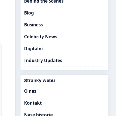
Behind the Scenes
Blog
Business
Celebrity News
Digitální
Industry Updates
Stranky webu
O nas
Kontakt
Nase historie