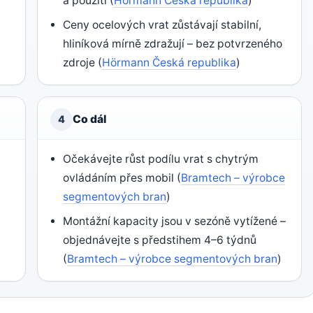
a použití (
Hörmann Česká republika
)
)
Ceny ocelových vrat zůstávají stabilní,
hliníková mírně zdražují – bez potvrzeného
zdroje (
Hörmann Česká republika
)
Co dál
4
Očekávejte růst podílu vrat s chytrým
ovládáním přes mobil (
Bramtech – výrobce
segmentových bran
)
Montážní kapacity jsou v sezóně vytížené –
objednávejte s předstihem 4–6 týdnů
(
Bramtech – výrobce segmentových bran
)