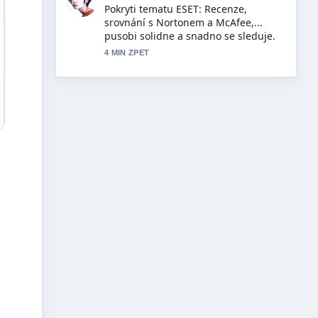
Vyborna verifikace kolem Houby 2025:
Kdy, kde a jak sbírat?.... Vic redakci by
melo psat timto stylem.
6 MIN ZPET