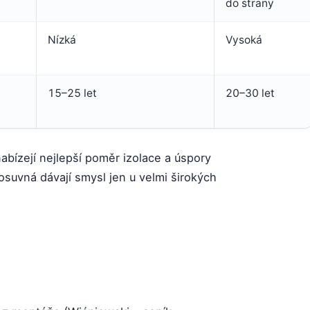
do strany
Nízká
Vysoká
15–25 let
20–30 let
abízejí nejlepší poměr izolace a úspory
osuvná dávají smysl jen u velmi širokých