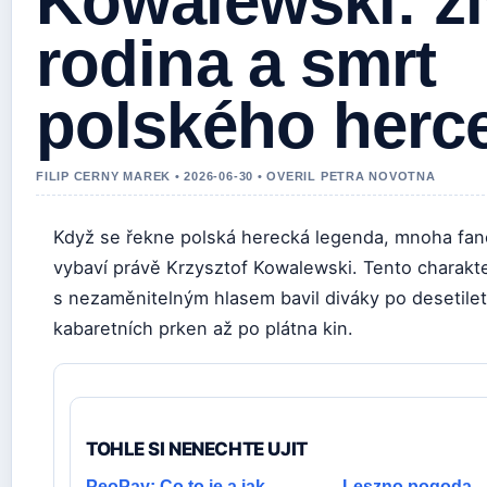
Kowalewski: ži
rodina a smrt
polského herc
FILIP CERNY MAREK • 2026-06-30 • OVERIL PETRA NOVOTNA
Když se řekne polská herecká legenda, mnoha fa
vybaví právě Krzysztof Kowalewski. Tento charakte
s nezaměnitelným hlasem bavil diváky po desetilet
kabaretních prken až po plátna kin.
TOHLE SI NENECHTE UJIT
PeoPay: Co to je a jak
Leszno pogoda – 