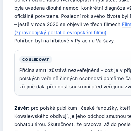
byla uvedena dlouhá nemoc, konkrétní diagnóza v
oficiálně potvrzena. Poslední rok svého života byl i
– ještě v roce 2020 se objevil ve třech filmech
Fil
(zpravodajský portál o evropském filmu)
.
Pohřben byl na hřbitově v Pyrach u Varšavy.
CO SLEDOVAT
Příčina smrti zůstává nezveřejněná – což je v př
polských veřejně činných osobností poměrně ča
zřejmě dala přednost soukromí před veřejnou zv
Závěr:
pro polské publikum i české fanoušky, kteří
Kowalewského obdivují, je jeho odchod smutnou t
bohatou érou. Skutečnost, že pracoval až do posl