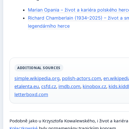
Marian Opania – život a kariéra polského her
Richard Chamberlain (1934–2025) – život a s
legendárního herce
ADDITIONAL SOURCES
simple.wikipedia.org
,
polish-actors.com
,
en.wikipedi
etalenta.eu
,
csfd.cz
,
imdb.com
,
kinobox.cz
,
kids.kidd
letterboxd.com
Podobně jako u Krzysztofa Kowalewského, i život a kariér
Kołaczkowské
byly poznamenány tragickým koncem.