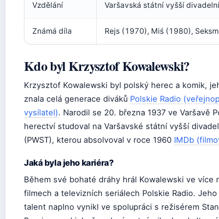
Vzdělání
Varšavská státní vyšší divadeln
Známá díla
Rejs (1970), Miś (1980), Seksm
Kdo byl Krzysztof Kowalewski?
Krzysztof Kowalewski byl polský herec a komik, jeh
znala celá generace diváků
Polskie Radio (veřejno
vysílatel)
. Narodil se 20. března 1937 ve Varšavě P
herectví studoval na Varšavské státní vyšší divadel
(PWST), kterou absolvoval v roce 1960
IMDb (filmo
Jaká byla jeho kariéra?
Během své bohaté dráhy hrál Kowalewski ve více 
filmech a televizních seriálech Polskie Radio. Jeho
talent naplno vynikl ve spolupráci s režisérem Sta