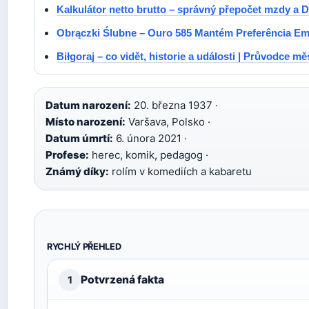
Kalkulátor netto brutto – správný přepočet mzdy a 
Obrączki Ślubne – Ouro 585 Mantém Preferência Em
Biłgoraj – co vidět, historie a události | Průvodce m
Datum narození:
20. března 1937 ·
Místo narození:
Varšava, Polsko ·
Datum úmrtí:
6. února 2021 ·
Profese:
herec, komik, pedagog ·
Známý díky:
rolím v komediích a kabaretu
RYCHLÝ PŘEHLED
Potvrzená fakta
1