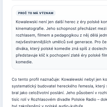
PROČ TO MÁ VÝZNAM
Kowalewski není jen další herec z éry polské ko
kinematografie. Jeho schopnost přecházet mezi
rozhlasem, filmem a pedagogikou z něj dělá jed
nejvšestrannějších umělců své generace. Pro č
diváka, který polské komedie zná spíš z doslech
představuje klíč k pochopení zlaté éry polské fi
komedie.
Co tento profil naznačuje: Kowalewski nebyl jen ko
systematický budovatel hereckého řemesla, který 
bral jako celoživotní poslání. Jeho působení v rozh
tisíc rolí v Rozhlasovém divadle Polskie Radio – dok
byl zakořeněný v polské audio-kultuře.