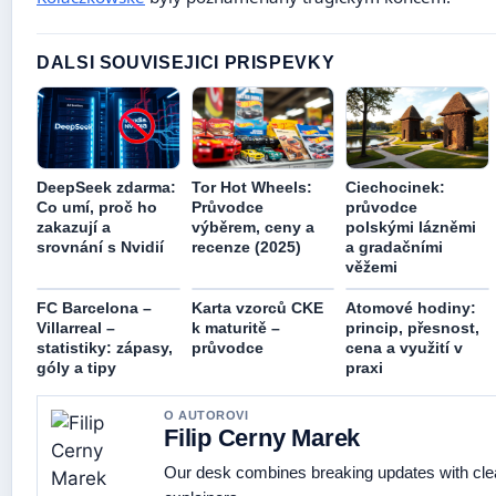
DALSI SOUVISEJICI PRISPEVKY
DeepSeek zdarma:
Tor Hot Wheels:
Ciechocinek:
Co umí, proč ho
Průvodce
průvodce
zakazují a
výběrem, ceny a
polskými lázněmi
srovnání s Nvidií
recenze (2025)
a gradačními
věžemi
FC Barcelona –
Karta vzorců CKE
Atomové hodiny:
Villarreal –
k maturitě –
princip, přesnost,
statistiky: zápasy,
průvodce
cena a využití v
góly a tipy
praxi
O AUTOROVI
Filip Cerny Marek
Our desk combines breaking updates with clea