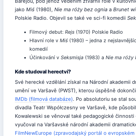
Barejou, pod jehož vedením ztvárnil role v kultovn
jako
Miś
(1980),
Nie ma róży bez ognia
a
Brunet w
Polskie Radio. Objevil se také ve sci-fi komedii
Sek
Filmový debut:
Rejs
(1970) Polskie Radio
Hlavní role v
Miś
(1980) – jedna z nejslavnější
komedií
Účinkování v
Seksmisja
(1983) a
Nie ma róży 
Kde studoval herectví?
Své herecké vzdělání získal na Národní akademii 
umění ve Varšavě (PWST), kterou úspěšně dokonči
IMDb (filmová databáze)
. Po absolutoriu se stal s
divadla Teatr Współczesny ve Varšavě, kde působil
Kowalewski se věnoval také pedagogické činnosti 
vyučoval na Varšavské národní akademii dramatic
FilmNewEurope (zpravodajský portál o evropském 