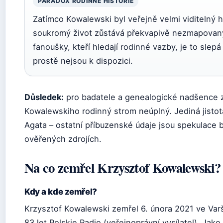
PARADOX RODINNÉ HISTORIE
Zatímco Kowalewski byl veřejně velmi viditelný h
soukromý život zůstává překvapivě nezmapovaný
fanoušky, kteří hledají rodinné vazby, je to slepá 
prostě nejsou k dispozici.
Důsledek:
pro badatele a genealogické nadšence 
Kowalewskiho rodinný strom neúplný. Jediná jistot
Agata – ostatní příbuzenské údaje jsou spekulace 
ověřených zdrojích.
Na co zemřel Krzysztof Kowalewski?
Kdy a kde zemřel?
Krzysztof Kowalewski zemřel 6. února 2021 ve Var
83 let Polskie Radio (veřejnoprávní vysílatel). Jako 