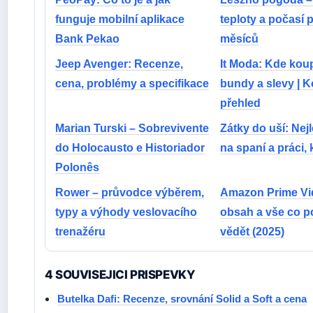
funguje mobilní aplikace
teploty a počasí 
Bank Pekao
měsíců
Jeep Avenger: Recenze,
It Moda: Kde koup
cena, problémy a specifikace
bundy a slevy | 
přehled
Marian Turski – Sobrevivente
Zátky do uší: Nej
do Holocausto e Historiador
na spaní a práci,
Polonês
Rower – průvodce výběrem,
Amazon Prime Vi
typy a výhody veslovacího
obsah a vše co p
trenažéru
vědět (2025)
4 SOUVISEJICI PRISPEVKY
Butelka Dafi: Recenze, srovnání Solid a Soft a cena