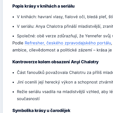
Popis krásy v knihách a seriálu
V knihách: havraní vlasy, fialové oči, bledá pleť, š
V seriálu: Anya Chalotra přináší mladistvější, zrani
Společné: obě verze zdůrazňují, že Yennefer svůj
Podle
Refresher, českého zpravodajského portálu
,
ambice, cílevědomost a politické zázemí – krása je 
Kontroverze kolem obsazení Anyi Chalotry
Část fanoušků považovala Chalotru za příliš mlad
Jiní ocenili její herecký výkon a schopnost ztvárnit
Režie seriálu vsadila na mladistvější vzhled, aby lé
současností
Symbolika krásy u čarodějek