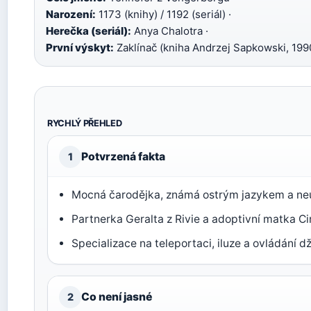
Narození:
1173 (knihy) / 1192 (seriál) ·
Herečka (seriál):
Anya Chalotra ·
První výskyt:
Zaklínač (kniha Andrzej Sapkowski, 199
RYCHLÝ PŘEHLED
Potvrzená fakta
1
Mocná čarodějka, známá ostrým jazykem a ne
Partnerka Geralta z Rivie a adoptivní matka Cir
Specializace na teleportaci, iluze a ovládání dž
Co není jasné
2