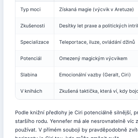
Typ moci
Získaná magie (výcvik v Aretuze)
Zkušenosti
Desítky let praxe a politických intri
Specializace
Teleportace, iluze, ovládání džinů
Potenciál
Omezený magickým výcvikem
Slabina
Emocionální vazby (Geralt, Ciri)
V knihách
Zkušená taktička, která ví, kdy boj
Podle knižní předlohy je Ciri potenciálně silnější, p
staršího rodu. Yennefer má ale nesrovnatelně víc 
používat. V přímém souboji by pravděpodobně zvít