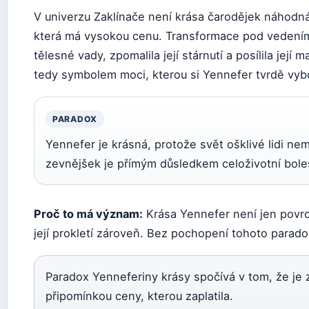
V univerzu Zaklínače není krása čarodějek náhodn
která má vysokou cenu. Transformace pod vedením 
tělesné vady, zpomalila její stárnutí a posílila její
tedy symbolem moci, kterou si Yennefer tvrdě vybo
PARADOX
Yennefer je krásná, protože svět ošklivé lidi nem
zevnějšek je přímým důsledkem celoživotní boles
Proč to má význam:
Krása Yennefer není jen povrchní
její prokletí zároveň. Bez pochopení tohoto parad
Paradox Yenneferiny krásy spočívá v tom, že je z
připomínkou ceny, kterou zaplatila.