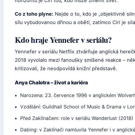
horizontu je Ciri tou, kdo může změnit svět.
Co z toho plyne:
Nejde o to, kdo je „objektivně siln
sílu vybudovanou dřinou a obětí, zatímco Ciri je síl
Kdo hraje Yennefer v seriálu?
Yennefer v seriálu Netflix ztvárňuje anglická hereč
2018 vyvolalo mezi fanoušky smíšené reakce – někteř
kritizovali, že neodpovídá knižní představě.
Anya Chalotra – život a kariéra
Narozena: 23. července 1996 v anglickém Wolve
Vzdělání: Guildhall School of Music & Drama v Lo
Před Zaklínačem: role v seriálu Wanderlust (2018) 
Dabing: v Zaklínači namluvila Yennefer i v anglick