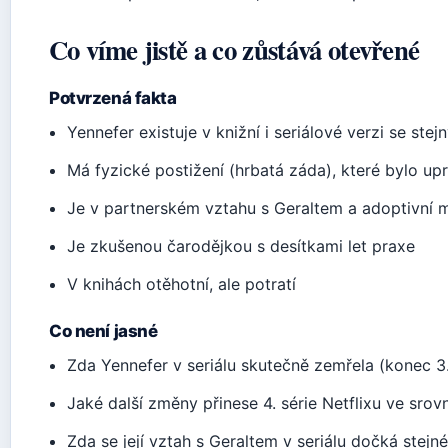
Co víme jistě a co zůstává otevřené
Potvrzená fakta
Yennefer existuje v knižní i seriálové verzi se ste
Má fyzické postižení (hrbatá záda), které bylo up
Je v partnerském vztahu s Geraltem a adoptivní m
Je zkušenou čarodějkou s desítkami let praxe
V knihách otěhotní, ale potratí
Co není jasné
Zda Yennefer v seriálu skutečně zemřela (konec 3.
Jaké další změny přinese 4. série Netflixu ve srov
Zda se její vztah s Geraltem v seriálu dočká stejn