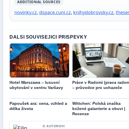
ADDITIONAL SOURCES
novinky.cz
,
dspace.cuni.cz
,
knihydobrovsky.cz
,
these
DALSI SOUVISEJICI PRISPEVKY
Hotel Warszawa – luxusní
Práce v Radomi (praca rado
ubytování v centru Varšavy
– průvodce pro uchazeče
Papoušek ara: cena, vzhled a
Wittchen: Polská značka
délka života
kožené galanterie a obuvi |
Recenze
O AUTOROVI