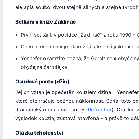
ale spíš souboj dvou stejně silných a stejně tvrdoh
Setkání v knize Zaklínač
První setkání: v povídce „Zaklínač” z roku 1990 – 
Chemie mezi nimi je okamžitá, ale plná jiskření 
Yennefer okamžitě pozná, že Geralt není obyčejný
obyčejná čarodějka
Osudové pouto (džin)
Jejich vztah je zpečetěn kouzlem džina – Yennefer
které překračuje běžnou náklonnost. Seriál toto p
dramatický oblouk než knihy (
Refresher
). Otázka, 
výsledek kouzla, zůstává otevřená – a právě to děl
Otázka těhotenství