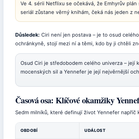
Ve 4. sérii Netflixu se očekává, že Emhyrův plán 
seriál zůstane věrný knihám, čeká nás jeden z n
Důsledek:
Ciri není jen postava – je to osud celého
ochránkyně, stojí mezi ní a těmi, kdo by ji chtěli zn
Osud Ciri je středobodem celého univerza – její kr
mocenských sil a Yennefer je její nejvěrnější oc
Časová osa: Klíčové okamžiky Yenne
Sedm milníků, které definují život Yennefer napříč
OBDOBÍ
UDÁLOST