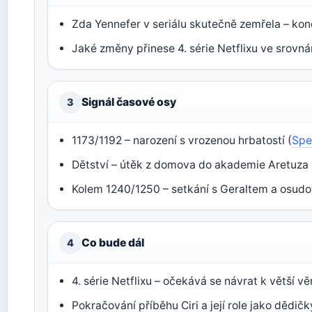
Zda Yennefer v seriálu skutečně zemřela – kone
Jaké změny přinese 4. série Netflixu ve srovná
Signál časové osy
3
1173/1192 – narození s vrozenou hrbatostí (
Spe
Dětství – útěk z domova do akademie Aretuza 
Kolem 1240/1250 – setkání s Geraltem a osudo
Co bude dál
4
4. série Netflixu – očekává se návrat k větší v
Pokračování příběhu Ciri a její role jako dědič