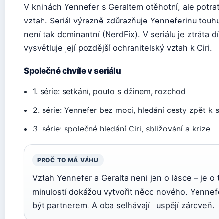
V knihách Yennefer s Geraltem otěhotní, ale potrat
vztah. Seriál výrazně zdůrazňuje Yenneferinu touhu
není tak dominantní (NerdFix). V seriálu je ztráta d
vysvětluje její pozdější ochranitelský vztah k Ciri.
Společné chvíle v seriálu
1. série: setkání, pouto s džinem, rozchod
2. série: Yennefer bez moci, hledání cesty zpět k s
3. série: společné hledání Ciri, sbližování a krize
PROČ TO MÁ VÁHU
Vztah Yennefer a Geralta není jen o lásce – je o t
minulostí dokážou vytvořit něco nového. Yennefe
být partnerem. A oba selhávají i uspějí zároveň.