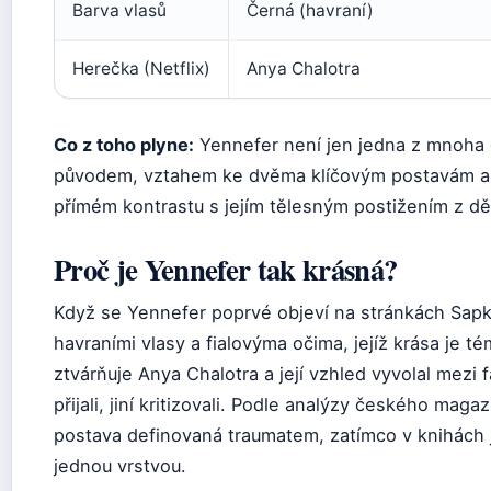
Barva vlasů
Černá (havraní)
Herečka (Netflix)
Anya Chalotra
Co z toho plyne:
Yennefer není jen jedna z mnoha 
původem, vztahem ke dvěma klíčovým postavám a 
přímém kontrastu s jejím tělesným postižením z dět
Proč je Yennefer tak krásná?
Když se Yennefer poprvé objeví na stránkách Sapk
havraními vlasy a fialovýma očima, jejíž krása je t
ztvárňuje Anya Chalotra a její vzhled vyvolal mezi 
přijali, jiní kritizovali. Podle analýzy českého mag
postava definovaná traumatem, zatímco v knihách je
jednou vrstvou.