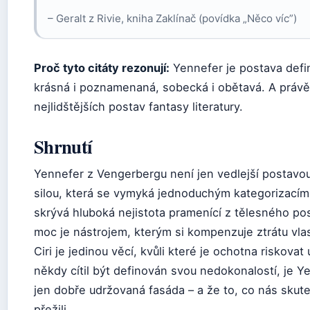
– Geralt z Rivie, kniha Zaklínač (povídka „Něco víc”)
Proč tyto citáty rezonují:
Yennefer je postava defino
krásná i poznamenaná, sobecká i obětavá. A právě
nejlidštějších postav fantasy literatury.
Shrnutí
Yennefer z Vengerbergu není jen vedlejší postavou 
silou, která se vymyká jednoduchým kategorizacím.
skrývá hluboká nejistota pramenící z tělesného posti
moc je nástrojem, kterým si kompenzuje ztrátu vlastn
Ciri je jedinou věcí, kvůli které je ochotna riskov
někdy cítil být definován svou nedokonalostí, je Y
jen dobře udržovaná fasáda – a že to, co nás skute
přežili.