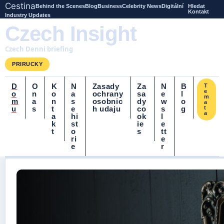
Cestina
Behind the Scenes
Blog
Business
Celebrity News
Digitální
Hledat
Kontakt
Industry Updates
Czech Insight
Czech Denni briefing
PRIRUCKY
D
O
K
N
Zasady
Za
N
B
T
e
o
n
o
a
ochrany
sa
e
l
m
m
a
n
s
osobnic
dy
w
o
a
u
s
t
e
h udaju
co
s
g
t
a
a
hi
ok
l
k
st
ie
e
t
o
s
tt
ri
e
e
r