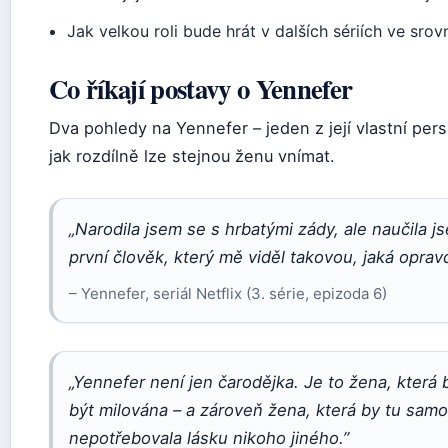
Jak velkou roli bude hrát v dalších sériích ve srovn
Co říkají postavy o Yennefer
Dva pohledy na Yennefer – jeden z její vlastní pers
jak rozdílně lze stejnou ženu vnímat.
„Narodila jsem se s hrbatými zády, ale naučila jse
první člověk, který mě viděl takovou, jaká opravd
– Yennefer, seriál Netflix (3. série, epizoda 6)
„Yennefer není jen čarodějka. Je to žena, která 
být milována – a zároveň žena, která by tu samo
nepotřebovala lásku nikoho jiného.”