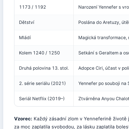
1173 / 1192
Narození Yennefer s vr
Dětství
Poslána do Aretuzy, út
Mládí
Magická transformace, n
Kolem 1240 / 1250
Setkání s Geraltem a o
Druhá polovina 13. stol.
Adopce Ciri, účast v pol
2. série seriálu (2021)
Yennefer po souboji na
Seriál Netflix (2019–)
Ztvárněna Anyou Chalotr
Vzorec:
Každý zásadní zlom v Yenneferině životě j
za moc zaplatila svobodou, za lásku zaplatila bole