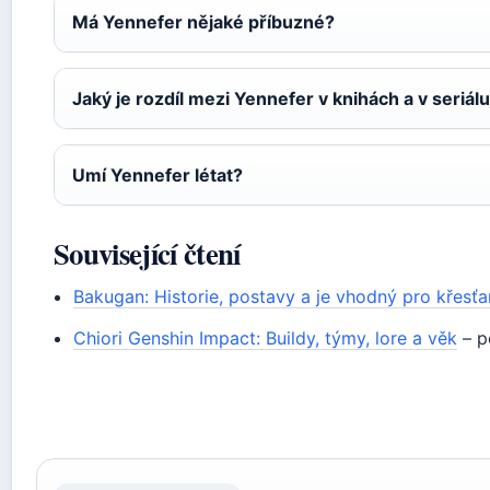
Má Yennefer nějaké příbuzné?
Jaký je rozdíl mezi Yennefer v knihách a v seriál
Umí Yennefer létat?
Související čtení
Bakugan: Historie, postavy a je vhodný pro křesť
Chiori Genshin Impact: Buildy, týmy, lore a věk
– p