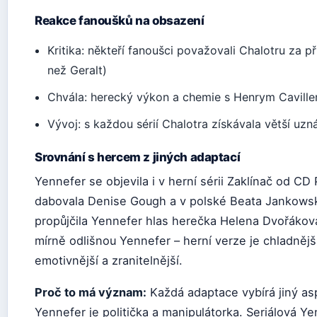
Reakce fanoušků na obsazení
Kritika: někteří fanoušci považovali Chalotru za př
než Geralt)
Chvála: herecký výkon a chemie s Henrym Cavillem
Vývoj: s každou sérií Chalotra získávala větší uzn
Srovnání s hercem z jiných adaptací
Yennefer se objevila i v herní sérii Zaklínač od CD 
dabovala Denise Gough a v polské Beata Jankows
propůjčila Yennefer hlas herečka Helena Dvořáková.
mírně odlišnou Yennefer – herní verze je chladnější 
emotivnější a zranitelnější.
Proč to má význam:
Každá adaptace vybírá jiný as
Yennefer je politička a manipulátorka. Seriálová Ye