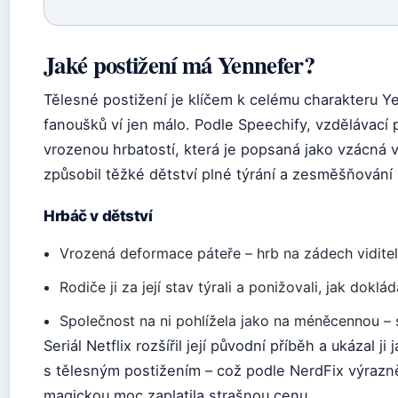
Jaké postižení má Yennefer?
Tělesné postižení je klíčem k celému charakteru Y
fanoušků ví jen málo. Podle Speechify, vzdělávací 
vrozenou hrbatostí, která je popsaná jako vzácná v
způsobil těžké dětství plné týrání a zesměšňování 
Hrbáč v dětství
Vrozená deformace páteře – hrb na zádech vidite
Rodiče ji za její stav týrali a ponižovali, jak dokl
Společnost na ni pohlížela jako na méněcennou – s
Seriál Netflix rozšířil její původní příběh a ukázal 
s tělesným postižením – což podle NerdFix výrazně
magickou moc zaplatila strašnou cenu.