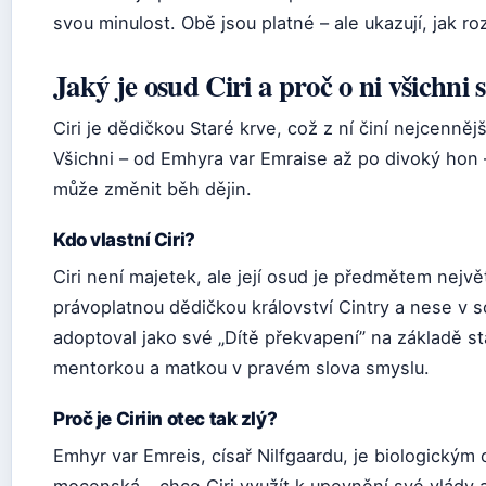
svou minulost. Obě jsou platné – ale ukazují, jak ro
Jaký je osud Ciri a proč o ni všichni s
Ciri je dědičkou Staré krve, což z ní činí nejcenně
Všichni – od Emhyra var Emraise až po divoký hon –
může změnit běh dějin.
Kdo vlastní Ciri?
Ciri není majetek, ale její osud je předmětem největ
právoplatnou dědičkou království Cintry a nese v so
adoptoval jako své „Dítě překvapení” na základě st
mentorkou a matkou v pravém slova smyslu.
Proč je Ciriin otec tak zlý?
Emhyr var Emreis, císař Nilfgaardu, je biologickým 