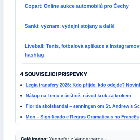
Copart: Online aukce automobilů pro Čechy
Sanki: význam, výdejní stojany a další
Liveball: Tenis, fotbalová aplikace a Instagramov
hashtag
4 SOUVISEJICI PRISPEVKY
Legia transfery 2026: Kdo přijde, kdo odejde? Novin
Nákup na Temu v češtině: návod krok za krokem
Florida skolskandal – sanningen om St. Andrew’s S
Mon – Significado e Regras Gramaticais no Francês
Celé jméno:
Yennefer z Vengerbergu ·