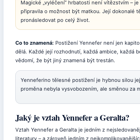
Magické „vyléčení” hrbatosti není vítězstvím – j
připravila o možnost být matkou. Její dokonalé tě
pronásledovat po celý život.
Co to znamená:
Postižení Yennefer není jen kapitola
dělá. Každé její rozhodnutí, každá ambice, každá b
vědomí, že být jiný znamená být trestán.
Yenneferino tělesné postižení je hybnou silou je
proměna nebyla vysvobozením, ale směnou za m
Jaký je vztah Yennefer a Geralta?
Vztah Yennefer a Geralta je jedním z nejsledovaně
literatury – a zároveň jedním z nejkomplikovanějš