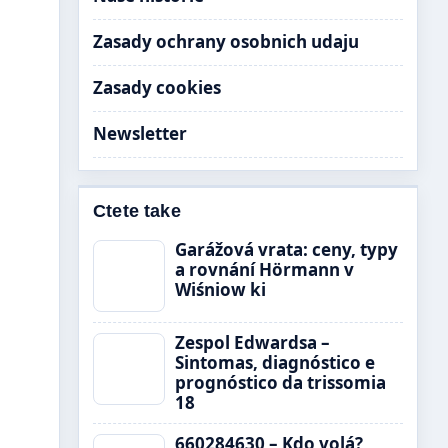
Zasady ochrany osobnich udaju
Zasady cookies
Newsletter
Ctete take
Garážová vrata: ceny, typy
a rovnání Hörmann v
Wiśniow ki
Zespol Edwardsa –
Sintomas, diagnóstico e
prognóstico da trissomia
18
660284630 – Kdo volá?