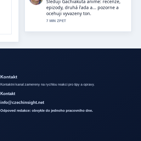
Uzitecny kontext k Legia transfery
2026: Kdo přijde, kdo odejde?....
Prosim pokracujte v prubeznych
aktualizacich.
9 MIN ZPET
Kontakt
Kontaktni kanal zamereny na rychlou reakci pro tipy a opravy.
Kontakt
info@czechinsight.net
Odpoved redakce: obvykle do jednoho pracovniho dne.