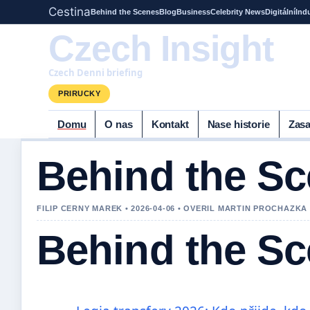
Cestina
Behind the Scenes
Blog
Business
Celebrity News
Digitální
Ind
Czech Insight
Czech Denni briefing
PRIRUCKY
Domu
O nas
Kontakt
Nase historie
Zasa
Behind the S
FILIP CERNY MAREK • 2026-04-06 • OVERIL MARTIN PROCHAZKA
Behind the S