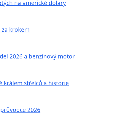
otých na americké dolary
k za krokem
odel 2026 a benzínový motor
é králem střelců a historie
 – průvodce 2026