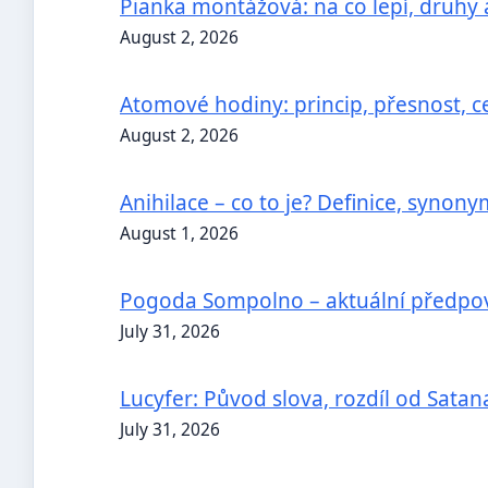
Pianka montážová: na co lepí, druhy 
August 2, 2026
Atomové hodiny: princip, přesnost, ce
August 2, 2026
Anihilace – co to je? Definice, synony
August 1, 2026
Pogoda Sompolno – aktuální předpově
July 31, 2026
Lucyfer: Původ slova, rozdíl od Satana
July 31, 2026