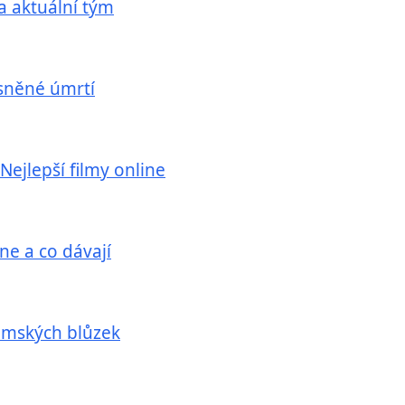
 a aktuální tým
asněné úmrtí
 Nejlepší filmy online
ne a co dávají
dámských blůzek